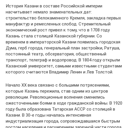
История Казани в составе Российской империи
насчитывает немало знаменательных дат:
строительство белокаменного Кремля, закладка первых
мануфактур и ремесленных слобод. Стремительный
экономический рост привел к тому, что в 1708 году
Казань стала столицей Казанской губернии. Со
временем в императорской Казани появилась городская
Дума, герб города, генеральный план застройки, Ратуша,
постоянный театр, обсерватория, общественный
транспорт, телеграф и водопровод. В 1804 году открыли
Казанский университет, самыми известными студентами
которого считаются Владимир Ленин и Лев Толстой.
Начало XX века связано с большими потрясениями,
которые Казань пережила, став одним из центров
революции. Революционные волнения сменились
ожесточенными боями в ходе гражданской войны. В 1920
году была образована Татарская АССР со столицей в
Казани. В 30-е годы началась интенсивная
индустриализация города, сопровождавшаяся быстрым
ростом населения и расширением заречной части города.