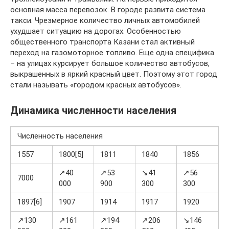
основная масса перевозок. В городе развита система
такси. Чрезмерное количество личных автомобилей
ухудшает ситуацию на дорогах. Особенностью
общественного транспорта Казани стал активный
переход на газомоторное топливо. Еще одна специфика
– на улицах курсирует большое количество автобусов,
выкрашенных в яркий красный цвет. Поэтому этот город
стали называть «городом красных автобусов».
Динамика численности населения
Численность населения
1557
1800[5]
1811
1840
1856
1
↗40
↗53
↘41
↗56
7000
000
900
300
300
0
1897[6]
1907
1914
1917
1920
1
↗130
↗161
↗194
↗206
↘146