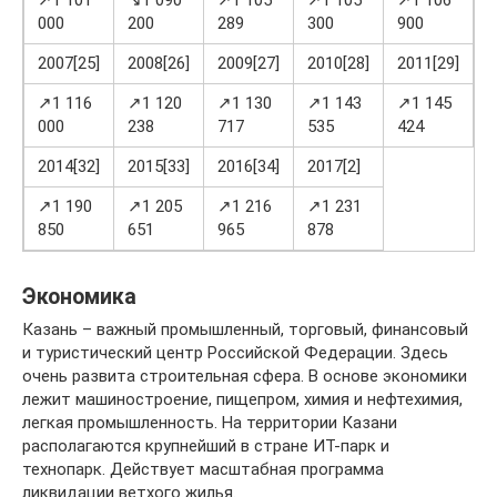
↗1 101
↘1 090
↗1 105
↗1 105
↗1 106
↗
000
200
289
300
900
0
2007[25]
2008[26]
2009[27]
2010[28]
2011[29]
2
↗1 116
↗1 120
↗1 130
↗1 143
↗1 145
↗
000
238
717
535
424
3
2014[32]
2015[33]
2016[34]
2017[2]
↗1 190
↗1 205
↗1 216
↗1 231
850
651
965
878
Экономика
Казань – важный промышленный, торговый, финансовый
и туристический центр Российской Федерации. Здесь
очень развита строительная сфера. В основе экономики
лежит машиностроение, пищепром, химия и нефтехимия,
легкая промышленность. На территории Казани
располагаются крупнейший в стране ИТ-парк и
технопарк. Действует масштабная программа
ликвидации ветхого жилья.