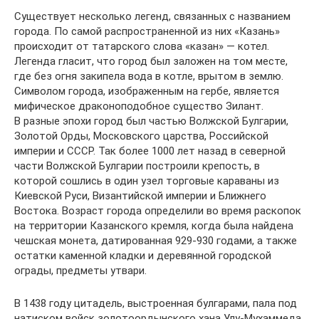
Существует несколько легенд, связанных с названием
города. По самой распространенной из них «Казань»
происходит от татарского слова «казан» — котел.
Легенда гласит, что город был заложен на том месте,
где без огня закипела вода в котле, врытом в землю.
Символом города, изображенным на гербе, является
мифическое драконоподобное существо Зилант.
В разные эпохи город был частью Волжской Булгарии,
Золотой Орды, Московского царства, Российской
империи и CCCР. Так более 1000 лет назад в северной
части Волжской Булгарии построили крепость, в
которой сошлись в один узел торговые караваны из
Киевской Руси, Византийской империи и Ближнего
Востока. Возраст города определили во время раскопок
на территории Казанского кремля, когда была найдена
чешская монета, датированная 929-930 годами, а также
остатки каменной кладки и деревянной городской
ограды, предметы утвари.
В 1438 году цитадель, выстроенная булгарами, пала под
натиском войск золотоордынского хана Улу-Мухаммеда