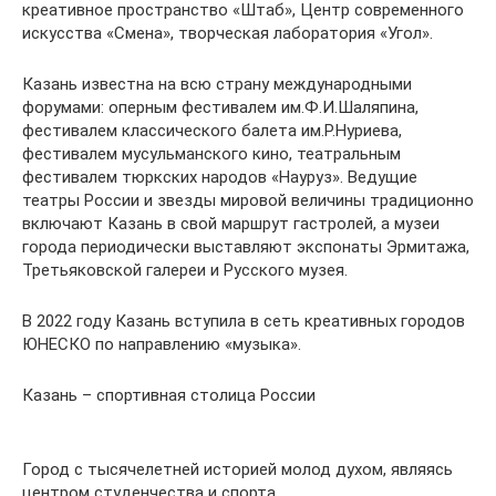
креативное пространство «Штаб», Центр современного
искусства «Смена», творческая лаборатория «Угол».
Казань известна на всю страну международными
форумами: оперным фестивалем им.Ф.И.Шаляпина,
фестивалем классического балета им.Р.Нуриева,
фестивалем мусульманского кино, театральным
фестивалем тюркских народов «Науруз». Ведущие
театры России и звезды мировой величины традиционно
включают Казань в свой маршрут гастролей, а музеи
города периодически выставляют экспонаты Эрмитажа,
Третьяковской галереи и Русского музея.
В 2022 году Казань вступила в сеть креативных городов
ЮНЕСКО по направлению «музыка».
Казань – спортивная столица России
Город с тысячелетней историей молод духом, являясь
центром студенчества и спорта.