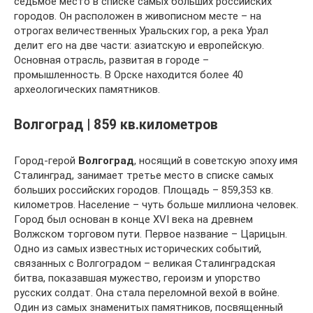
седьмое место в списке самых больших российских
городов. Он расположен в живописном месте – на
отрогах величественных Уральских гор, а река Урал
делит его на две части: азиатскую и европейскую.
Основная отрасль, развитая в городе –
промышленность. В Орске находится более 40
археологических памятников.
Волгоград | 859 кв.километров
Город-герой
Волгоград
, носящий в советскую эпоху имя
Сталинград, занимает третье место в списке самых
больших российских городов. Площадь – 859,353 кв.
километров. Население – чуть больше миллиона человек.
Город был основан в конце XVI века на древнем
Волжском торговом пути. Первое название – Царицын.
Одно из самых известных исторических событий,
связанных с Волгоградом – великая Сталинградская
битва, показавшая мужество, героизм и упорство
русских солдат. Она стала переломной вехой в войне.
Один из самых знаменитых памятников, посвященный