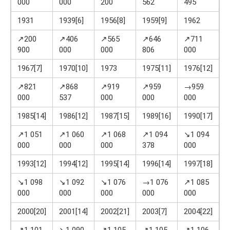
000
000
200
562
495
6
1931
1939[6]
1956[8]
1959[9]
1962
1
↗200
↗406
↗565
↗646
↗711
900
000
000
806
000
0
1967[7]
1970[10]
1973
1975[11]
1976[12]
1
↗821
↗868
↗919
↗959
→959
000
537
000
000
000
6
1985[14]
1986[12]
1987[15]
1989[16]
1990[17]
1
↗1 051
↗1 060
↗1 068
↗1 094
↘1 094
↗
000
000
000
378
000
0
1993[12]
1994[12]
1995[14]
1996[14]
1997[18]
1
↘1 098
↘1 092
↘1 076
→1 076
↗1 085
↘
000
000
000
000
000
0
2000[20]
2001[14]
2002[21]
2003[7]
2004[22]
2