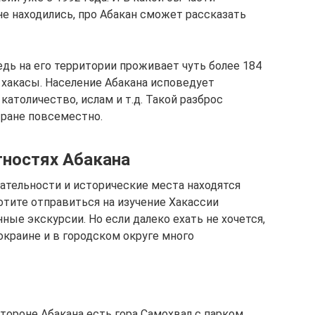
не находились, про Абакан сможет рассказать
едь на его территории проживает чуть более 184
 хакасы. Население Абакана исповедует
католичество, ислам и т.д. Такой разброс
тране повсеместно.
тностях Абакана
тельности и исторические места находятся
хотите отправиться на изучение Хакассии
ные экскурсии. Но если далеко ехать не хочется,
окраине и в городском округе много
стороне Абакана есть гора Самохвал с парком