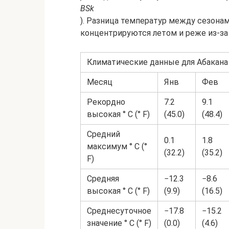
BSk
). Разница температур между сезонам
концентрируются летом и реже из-за
Климатические данные для Абакана
Месяц
Янв
Фев
Рекордно
7.2
9.1
высокая ° C (° F)
(45.0)
(48.4)
Средний
0.1
1.8
максимум ° C (°
(32.2)
(35.2)
F)
Средняя
−12.3
−8.6
высокая ° C (° F)
(9.9)
(16.5)
Среднесуточное
−17.8
−15.2
значение ° C (° F)
(0.0)
(4.6)