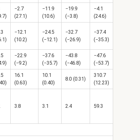
3
−2.7
−11.9
−19.9
−4.1
9.7)
(27.1)
(10.6)
(−3.8)
(24.6)
.3
−12.1
−24.5
−32.7
−37.4
6.1)
(10.2)
(−12.1)
(−26.9)
(−35.3)
.5
−22.9
−37.6
−43.8
−47.6
4.9)
(−9.2)
(−35.7)
(−46.8)
(−53.7)
.5
16.1
10.1
310.7
8.0 (0.31)
.40)
(0.63)
(0.40)
(12.23)
2
3.8
3.1
2.4
59.3