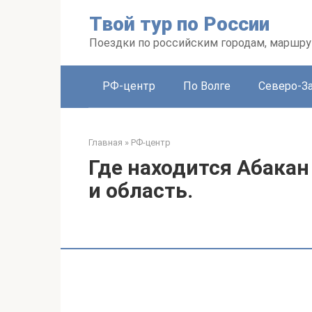
Перейти
Твой тур по России
к
контенту
Поездки по российским городам, маршру
РФ-центр
По Волге
Северо-З
Главная
»
РФ-центр
Где находится Абакан 
и область.