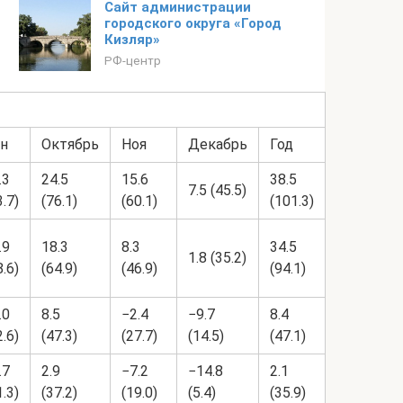
Сайт администрации
городского округа «Город
Кизляр»
РФ-центр
н
Октябрь
Ноя
Декабрь
Год
.3
24.5
15.6
38.5
7.5 (45.5)
3.7)
(76.1)
(60.1)
(101.3)
.9
18.3
8.3
34.5
1.8 (35.2)
8.6)
(64.9)
(46.9)
(94.1)
.0
8.5
−2.4
−9.7
8.4
2.6)
(47.3)
(27.7)
(14.5)
(47.1)
.7
2.9
−7.2
−14.8
2.1
1.3)
(37.2)
(19.0)
(5.4)
(35.9)