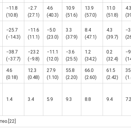
−11.8
−2.7
4.6
10.9
13.9
11.0
4.
(10.8)
(27.1)
(40.3)
(51.6)
(57.0)
(51.8)
(3
−25.7
−11.6
−5.0
3.3
8.4
4.3
−3
(−14.3)
(11.1)
(23.0)
(37.9)
(47.1)
(39.7)
(2
−38.7
−23.2
−11.1
−3.6
1.2
0.2
−9
(−37.7)
(−9.8)
(12.0)
(25.5)
(34.2)
(32.4)
(1
4.6
12.3
27.9
55.8
66.0
61.5
35
(0.18)
(0.48)
(1.10)
(2.20)
(2.60)
(2.42)
(1
1.4
3.4
5.9
9.3
8.8
9.4
7.
ео.[22]