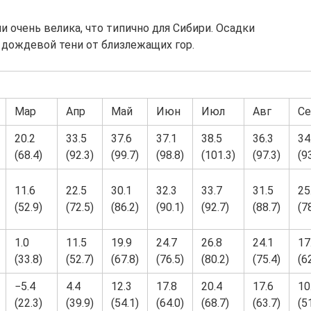
и очень велика, что типично для Сибири. Осадки
 дождевой тени от близлежащих гор.
Мар
Апр
Май
Июн
Июл
Авг
Се
20.2
33.5
37.6
37.1
38.5
36.3
34
(68.4)
(92.3)
(99.7)
(98.8)
(101.3)
(97.3)
(9
11.6
22.5
30.1
32.3
33.7
31.5
25
(52.9)
(72.5)
(86.2)
(90.1)
(92.7)
(88.7)
(7
1.0
11.5
19.9
24.7
26.8
24.1
17
(33.8)
(52.7)
(67.8)
(76.5)
(80.2)
(75.4)
(6
−5.4
4.4
12.3
17.8
20.4
17.6
10
(22.3)
(39.9)
(54.1)
(64.0)
(68.7)
(63.7)
(5