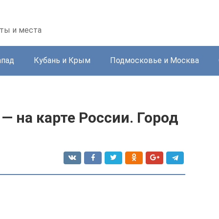
ты и места
апад
Кубань и Крым
Подмосковье и Москва
— на карте России. Город