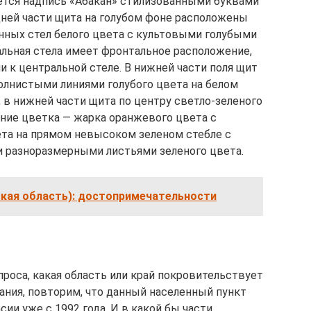
ается надпись «Абакан» стилизованными буквами
дней части щита на голубом фоне расположены
нных стел белого цвета с культовыми голубыми
альная стела имеет фронтальное расположение,
 к центральной стеле. В нижней части поля щит
олнистыми линиями голубого цвета на белом
в нижней части щита по центру светло-зеленого
ение цветка — жарка оранжевого цвета с
та на прямом невысоком зеленом стебле с
разноразмерными листьями зеленого цвета.
ская область): достопримечательности
проса, какая область или край покровительствует
мания, повторим, что данный населенный пункт
ии уже с 1992 года. И в какой бы части