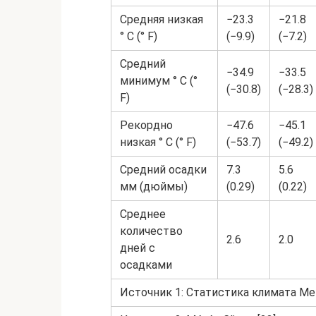
Средняя низкая
−23.3
−21.8
° C (° F)
(−9.9)
(−7.2)
Средний
−34.9
−33.5
минимум ° C (°
(−30.8)
(−28.3)
F)
Рекордно
−47.6
−45.1
низкая ° C (° F)
(−53.7)
(−49.2)
Средний осадки
7.3
5.6
мм (дюймы)
(0.29)
(0.22)
Среднее
количество
2.6
2.0
дней с
осадками
Источник 1: Статистика климата Мет