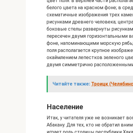
цвет поля: в верхней части располаг
белого цвета на красном фоне; в сре
схематичные изображения трех каме
рисунками древнего человека; центр
боковые стелы развернуты рисунками
пересечен двумя горизонтальными в
фоне, напоминающими морскую рябь; 
поля располагается крупное изображ
окаймлением лепестков зеленого цве
двумя симметрично расположенными 
Читайте также:
Троицк (Челябин
Население
Итак, у читателя уже не возникает во
Абакану. Для тех, кто не обратил вни
играет роль столицы республики Хакас