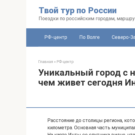
Перейти
Твой тур по России
к
контенту
Поездки по российским городам, маршру
РФ-центр
По Волге
Северо-З
Главная
»
РФ-центр
Уникальный город с н
чем живет сегодня И
Расстояние до столицы региона, кот
километра. Основная часть муниципал
На карте Инты со спутника видно, чт