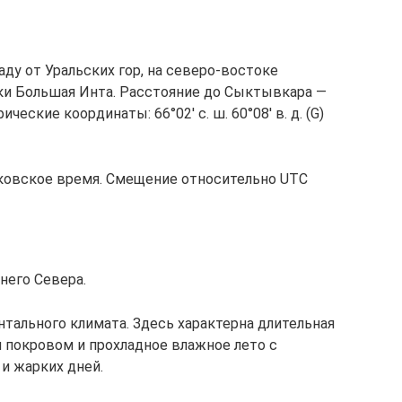
аду от Уральских гор, на северо-востоке
еки Большая Инта. Расстояние до Сыктывкара —
ческие координаты: 66°02′ с. ш. 60°08′ в. д. (G)
сковское время. Смещение относительно UTC
него Севера.
тального климата. Здесь характерна длительная
 покровом и прохладное влажное лето с
и жарких дней.