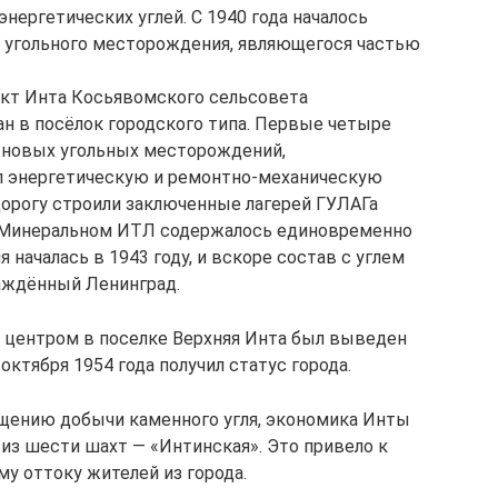
нергетических углей. С 1940 года началось
угольного месторождения, являющегося частью
ункт Инта Косьявомского сельсовета
н в посёлок городского типа. Первые четыре
й новых угольных месторождений,
ал энергетическую и ремонтно-механическую
дорогу строили заключенные лагерей ГУЛАГа
В Минеральном ИТЛ содержалось единовременно
я началась в 1943 году, и вскоре состав с углем
аждённый Ленинград.
 с центром в поселке Верхняя Инта был выведен
 октября 1954 года получил статус города.
ащению добычи каменного угля, экономика Инты
 из шести шахт — «Интинская». Это привело к
у оттоку жителей из города.