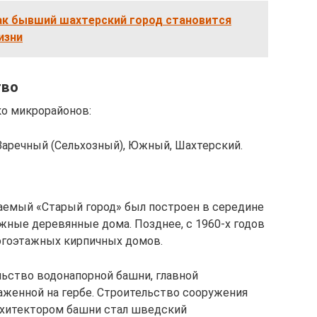
как бывший шахтерский город становится
изни
тво
ко микрорайонов:
Заречный (Сельхозный), Южный, Шахтерский.
аемый «Старый город» был построен в середине
жные деревянные дома. Позднее, с 1960-х годов
огоэтажных кирпичных домов.
льство водонапорной башни, главной
женной на гербе. Строительство сооружения
Архитектором башни стал шведский