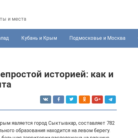
ты и места
апад
Кубань и Крым
Подмосковье и Москва
епростой историей: как и
нта
орым является город Сыктывкар, составляет 782
ьного образования находится на левом берегу.
о большая территории расположена на равнине,