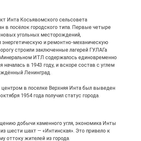
ункт Инта Косьявомского сельсовета
н в посёлок городского типа. Первые четыре
й новых угольных месторождений,
ал энергетическую и ремонтно-механическую
дорогу строили заключенные лагерей ГУЛАГа
В Минеральном ИТЛ содержалось единовременно
я началась в 1943 году, и вскоре состав с углем
аждённый Ленинград.
 с центром в поселке Верхняя Инта был выведен
 октября 1954 года получил статус города.
ащению добычи каменного угля, экономика Инты
 из шести шахт — «Интинская». Это привело к
у оттоку жителей из города.