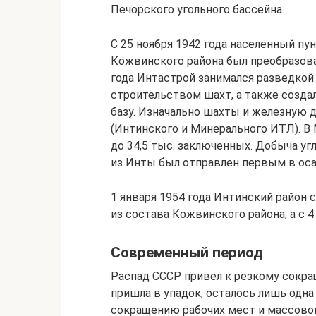
Печорского угольного бассейна.
С 25 ноября 1942 года населенный п
Кожвинского района был преобразова
года Интастрой занимался разведко
строительством шахт, а также созд
базу. Изначально шахты и железную 
(Интинского и Минерального ИТЛ). 
до 34,5 тыс. заключенных. Добыча угл
из Инты был отправлен первым в ос
1 января 1954 года Интинский район
из состава Кожвинского района, а с 4
Современный период
Распад СССР привёл к резкому сокр
пришла в упадок, осталось лишь одна
сокращению рабочих мест и массовом