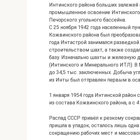
Интинского района больших залежей э
промышленное освоение Интинского 
Печорского угольного бассейна.
С 25 ноября 1942 года населенный п
Кожвинского района был преобразова
года Интастрой занимался разведко
строительством шахт, а также созд
базу. Изначально шахты и железную 
(Интинского и Минерального ИТЛ). 
до 34,5 тыс. заключенных. Добыча угл
из Инты был отправлен первым в ос
1 января 1954 года Интинской район
из состава Кожвинского района, а с 4
Распад СССР привёл к резкому сокр
пришла в упадок, осталось лишь одна
сокращению рабочих мест и массовом