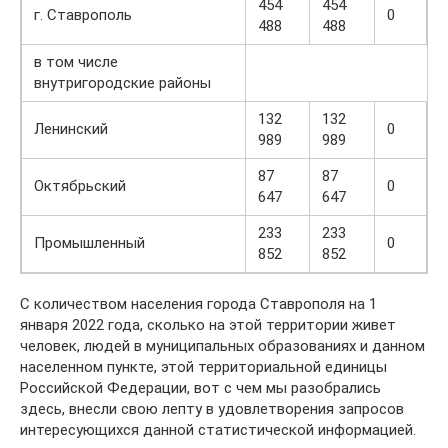
454
454
г. Ставрополь
0
488
488
в том числе
внутригородские районы
132
132
Ленинский
0
989
989
87
87
Октябрьский
0
647
647
233
233
Промышленный
0
852
852
С количеством населения города Ставрополя на 1
января 2022 года, сколько на этой территории живет
человек, людей в муниципальных образованиях и данном
населенном пункте, этой территориальной единицы
Российской Федерации, вот с чем мы разобрались
здесь, внесли свою лепту в удовлетворения запросов
интересующихся данной статистической информацией.