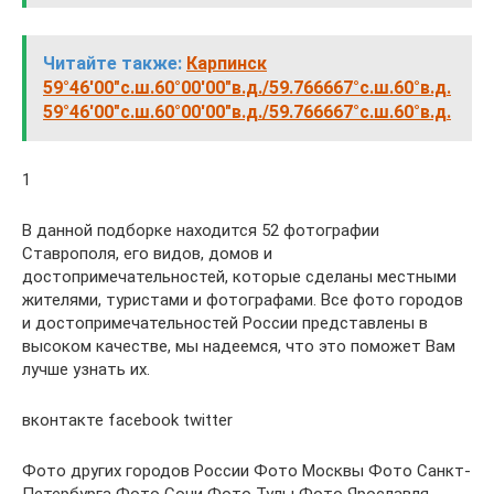
Читайте также:
Карпинск
59°46′00″с.ш.60°00′00″в.д. / 59.766667°с.ш.60°в.д.
59°46′00″с.ш.60°00′00″в.д. / 59.766667°с.ш.60°в.д.
1
В данной подборке находится 52 фотографии
Ставрополя, его видов, домов и
достопримечательностей, которые сделаны местными
жителями, туристами и фотографами. Все фото городов
и достопримечательностей России представлены в
высоком качестве, мы надеемся, что это поможет Вам
лучше узнать их.
вконтакте facebook twitter
Фото других городов России Фото Москвы Фото Санкт-