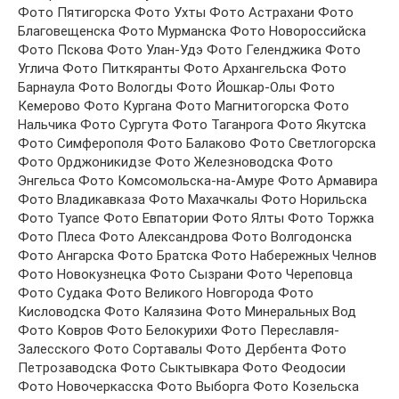
Фото Пятигорска Фото Ухты Фото Астрахани Фото
Благовещенска Фото Мурманска Фото Новороссийска
Фото Пскова Фото Улан-Удэ Фото Геленджика Фото
Углича Фото Питкяранты Фото Архангельска Фото
Барнаула Фото Вологды Фото Йошкар-Олы Фото
Кемерово Фото Кургана Фото Магнитогорска Фото
Нальчика Фото Сургута Фото Таганрога Фото Якутска
Фото Симферополя Фото Балаково Фото Светлогорска
Фото Орджоникидзе Фото Железноводска Фото
Энгельса Фото Комсомольска-на-Амуре Фото Армавира
Фото Владикавказа Фото Махачкалы Фото Норильска
Фото Туапсе Фото Евпатории Фото Ялты Фото Торжка
Фото Плеса Фото Александрова Фото Волгодонска
Фото Ангарска Фото Братска Фото Набережных Челнов
Фото Новокузнецка Фото Сызрани Фото Череповца
Фото Судака Фото Великого Новгорода Фото
Кисловодска Фото Калязина Фото Минеральных Вод
Фото Ковров Фото Белокурихи Фото Переславля-
Залесского Фото Сортавалы Фото Дербента Фото
Петрозаводска Фото Сыктывкара Фото Феодосии
Фото Новочеркасска Фото Выборга Фото Козельска