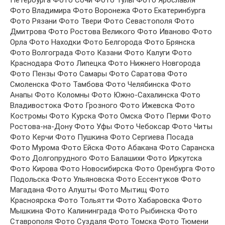
Петербурга Фото Сочи Фото Тулы Фото Ярославля
Фото Владимира Фото Воронежа Фото Екатеринбурга
Фото Рязани Фото Твери Фото Севастополя Фото
Дмитрова Фото Ростова Великого Фото Иваново Фото
Орла Фото Находки Фото Белгорода Фото Брянска
Фото Волгограда Фото Казани Фото Калуги Фото
Краснодара Фото Липецка Фото Нижнего Новгорода
Фото Пензы Фото Самары Фото Саратова Фото
Смоленска Фото Тамбова Фото Челябинска Фото
Анапы Фото Коломны Фото Южно-Сахалинска Фото
Владивостока Фото Грозного Фото Ижевска Фото
Костромы Фото Курска Фото Омска Фото Перми Фото
Ростова-на-Дону Фото Уфы Фото Чебоксар Фото Читы
Фото Керчи Фото Пушкина Фото Сергиева Посада
Фото Мурома Фото Ейска Фото Абакана Фото Саранска
Фото Долгопрудного Фото Балашихи Фото Иркутска
Фото Кирова Фото Новосибирска Фото Оренбурга Фото
Подольска Фото Ульяновска Фото Ессентуков Фото
Магадана Фото Алушты Фото Мытищ Фото
Красноярска Фото Тольятти Фото Хабаровска Фото
Мышкина Фото Калининграда Фото Рыбинска Фото
Ставрополя Фото Суздаля Фото Томска Фото Тюмени