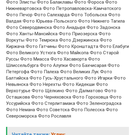
Фото Элисты Фото Балаклавы Фото Фороса Фото
Нижневартовска Фото Петропавловска-Камчатского
Фото Печор Фото Салехарда Фото Тобольска Фото
Валдая Фото Юрьева-Польского Фото Нижнего Тагила
Фото Северодвинска Фото Анадыря Фото Задонска
Фото Ханты-Мансийска Фото Приозерска Фото
Воркуты Фото Темрюка Фото Дзержинска Фото
Киржача Фото Гатчины Фото Кронштадта Фото Елабуги
Фото Великого Устюга Фото Майкопа Фото Старой
Руссы Фото Миасса Фото Хасавюрта Фото
Шлиссельбурга Фото Алупки Фото Бахчисарая Фото
Петергофа Фото Палеха Фото Великих Лук Фото
Балтийска Фото Гусь-Хрустального Фото Игарки Фото
Невьянска Фото Нерехты Фото Кидекши Фото
Верхотурье Фото Щёлкино Фото Далматово Фото
Осташкова Фото Черняховска Фото Гороховца Фото
Уссурийска Фото Стерлитамака Фото Зеленоградска
Фото Немана Фото Советска Фото Полесска Фото
Североморска Фото Рославля
Читайте также:
Углич: