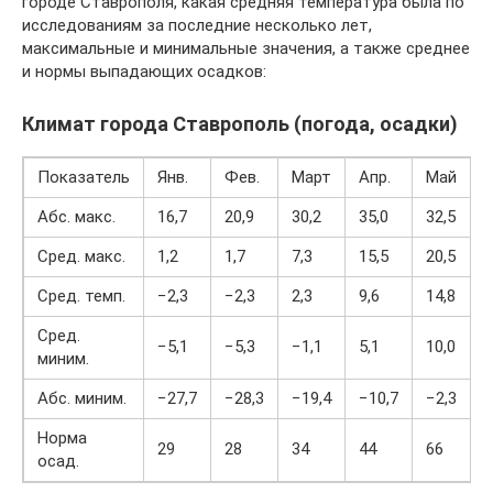
городе Ставрополя, какая средняя температура была по
исследованиям за последние несколько лет,
максимальные и минимальные значения, а также среднее
и нормы выпадающих осадков:
Климат города Ставрополь (погода, осадки)
Показатель
Янв.
Фев.
Март
Апр.
Май
Абс. макс.
16,7
20,9
30,2
35,0
32,5
3
Сред. макс.
1,2
1,7
7,3
15,5
20,5
2
Сред. темп.
−2,3
−2,3
2,3
9,6
14,8
1
Сред.
−5,1
−5,3
−1,1
5,1
10,0
1
миним.
Абс. миним.
−27,7
−28,3
−19,4
−10,7
−2,3
3
Норма
29
28
34
44
66
8
осад.