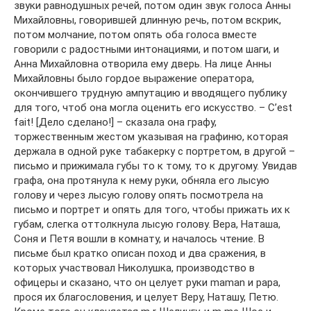
звуки равнодушных речей, потом один звук голоса Анны
Михайловны, говорившей длинную речь, потом вскрик,
потом молчание, потом опять оба голоса вместе
говорили с радостными интонациями, и потом шаги, и
Анна Михайловна отворила ему дверь. На лице Анны
Михайловны было гордое выражение оператора,
окончившего трудную ампутацию и вводящего публику
для того, чтоб она могла оценить его искусство. – C’est
fait! [Дело сделано!] – сказала она графу,
торжественным жестом указывая на графиню, которая
держала в одной руке табакерку с портретом, в другой –
письмо и прижимала губы то к тому, то к другому. Увидав
графа, она протянула к нему руки, обняла его лысую
голову и через лысую голову опять посмотрела на
письмо и портрет и опять для того, чтобы прижать их к
губам, слегка оттолкнула лысую голову. Вера, Наташа,
Соня и Петя вошли в комнату, и началось чтение. В
письме был кратко описан поход и два сражения, в
которых участвовал Николушка, производство в
офицеры и сказано, что он целует руки maman и papa,
прося их благословения, и целует Веру, Наташу, Петю.