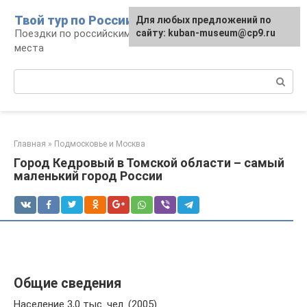
Перейти
Твой тур по России
Для любых предложений по
к
Поездки по российским городам, маршруты и
сайту: kuban-museum@cp9.ru
контенту
места
Поиск:
Главная
»
Подмосковье и Москва
Город Кедровый в Томской области – самый
маленький город России
Общие сведения
Население 3,0 тыс. чел. (2005).