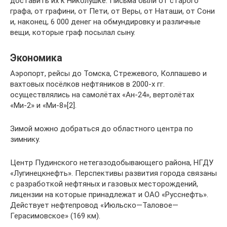
доставить их к Николушке. Письма были от старого
графа, от графини, от Пети, от Веры, от Наташи, от Сони
и, наконец, 6 000 денег на обмундировку и различные
вещи, которые граф посылал сыну.
Экономика
Аэропорт, рейсы до Томска, Стрежевого, Колпашево и
вахтовых посёлков нефтяников в 2000-х гг.
осуществлялись на самолётах «Ан-24», вертолётах
«Ми-2» и «Ми-8»[2].
Зимой можно добраться до областного центра по
зимнику.
Центр Пудинского нетегазодобывающего района, НГДУ
«Лугинецкнефть». Перспективы развития города связаны
с разработкой нефтяных и газовых месторождений,
лицензии на которые принадлежат и ОАО «Русснефть».
Действует нефтепровод «Июльско—Таловое—
Герасимовское» (169 км).