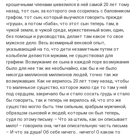
крошечными членами шевелился в ней самой 20 лет тому
назад, тот сын, за которого она ссорилась с баловником
графом, тот сын, который выучился говорить прежде:
«груша», а потом «баба», что этот сын теперь там, в
чужой земле, в чужой среде, мужественный воин, один,
без помощи и руководства, делает там какое то свое
мужское дело. Весь всемирный вековой опыт,
указывающий на то, что дети незаметным путем от
колыбели делаются мужами, не существовал для
графини. Возмужание ее сына в каждой поре возмужания
было для нее так же необычайно, как бы и не было
никогда миллионов миллионов людей, точно так же
возмужавших. Как не верилось 20 лет тому назад, чтобы
то маленькое существо, которое жило где то там у ней
под сердцем, закричало бы и стало сосать грудь и стало
бы говорить, так и теперь не верилось ей, что это же
существо могло быть тем сильным, храбрым мужчиной,
образцом сыновей и людей, которым он был теперь,
судя по этому письму. – Что за штиль, как он описывает
мило! – говорила она, читая описательную часть письма.
– И что за душа! Об себе ничего… ничего! О каком то