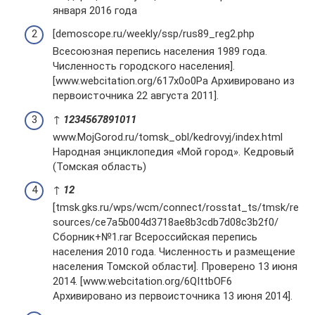
января 2016 года
[demoscope.ru/weekly/ssp/rus89_reg2.php
Всесоюзная перепись населения 1989 года.
Численность городского населения].
[www.webcitation.org/617x0o0Pa Архивировано из
первоисточника 22 августа 2011].
↑
1
2
3
4
5
6
7
8
9
10
11
www.MojGorod.ru/tomsk_obl/kedrovyj/index.html
Народная энциклопедия «Мой город». Кедровый
(Томская область)
↑
1
2
[tmsk.gks.ru/wps/wcm/connect/rosstat_ts/tmsk/re
sources/ce7a5b004d3718ae8b3cdb7d08c3b2f0/
Сборник+№1.rar Всероссийская перепись
населения 2010 года. Численность и размещение
населения Томской области]. Проверено 13 июня
2014. [www.webcitation.org/6QIttbOF6
Архивировано из первоисточника 13 июня 2014].