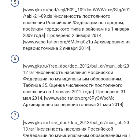
[www.gks.ru/bgd/regl/B09_109/IssWWW.exe/Stg/d01
/tabl-21-09.xls Численность постоянного
населения Российской Федерации по городам,
посёлкам городского типа и районам на 1 января
2009 года]. Проверено 2 января 2014.
[www.webcitation.org/6MJmu0z1u Архивировано из
первоисточника 2 января 2014].
[www.gks.ru/free_doc/doc_2012/bul_dr/mun_obr20
12.rar Численность населения Российской
Федерации по муниципальным образованиям.
Таблица 35. Оценка численности постоянного
населения на 1 января 2012 года]. Проверено 31
мая 2014. [www.webcitation.org/6PyOWbdMc
Архивировано из первоисточника 31 мая 2014].
[www.gks.ru/free_doc/doc_2013/bul_dr/mun_obr20
13.rar Численность населения Российской
Федерации по муниципальным образованиям на 1