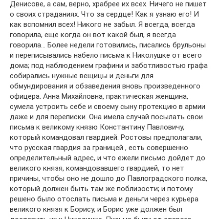
Денисове, а сам, верно, храбрее их всех. Ничего не пишет
о своих страданиях. Что за сердце! Как я узнаю его! И
как вспомнил всех! Никого не забыл. Я всегда, всегда
говорила, еще когда он вот какой был, я всегда
говорила… Более недели готовились, писались брульоны
и переписывались набело письма к Николушке от всего
дома; под наблюдением графини и заботливостью графа
собирались нужные вещицы и деньги для
обмундирования и обзаведения вновь произведенного
офицера. Анна Михайловна, практическая женщина,
сумела устроить себе и своему сыну протекцию в армии
даже и для переписки. Она имела случай посылать свои
письма к великому князю Константину Павловичу,
который командовал гвардией. Ростовы предполагали,
что русская гвардия за границей , есть совершенно
определительный адрес, и что ежели письмо дойдет до
великого князя, командовавшего гвардией, то нет
причины, чтобы оно не дошло до Павлоградского полка,
который должен быть там же поблизости; и потому
решено было отослать письма и деньги через курьера
великого князя к Борису, и Борис уже должен был