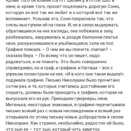
Кроме того он кланяется m r Шелингу, и m mе Шос и
няне, и, кроме того, просит поцеловать дорогую Соню,
которую он всё так же любит и о которой всё так же
вспоминает. Услыхав это, Соня покраснела так, что
слезы выступили ей на глаза. И, не в силах выдержать
обратившиеся на нее взгляды, она побежала в залу,
разбежалась, закружилась и, раздув баллоном платье
свое, раскрасневшаяся и улыбающаяся, села на пол.
Графиня плакала. – О чем же вы плачете, maman? –
сказала Вера. – По всему, что он пишет, надо
радоваться, а не плакать. Это было совершенно
справедливо, но и граф, и графиня, и Наташа – все с
упреком посмотрели на нее. «И в кого она такая вышла!»
подумала графиня. Письмо Николушки было прочитано
сотни раз, и те, которые считались достойными его
слушать, должны были приходить к графине, которая не
выпускала его из рук. Приходили гувернеры, няни,
Митенька, некоторые знакомые, и графиня перечитывала
письмо всякий раз с новым наслаждением и всякий раз
открывала по этому письму новые добродетели в своем
Николушке. Как странно, необычайно, радостно ей было,
что сын ее – тот сын, который чуть заметно