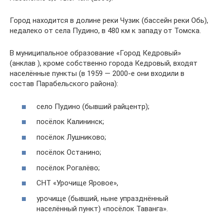
Город находится в долине реки Чузик (бассейн реки Обь),
недалеко от села Пудино, в 480 км к западу от Томска.
В муниципальное образование «Город Кедровый»
(анклав ), кроме собственно города Кедровый, входят
населённые пункты (в 1959 — 2000-е они входили в
состав Парабельского района):
село Пудино (бывший райцентр);
посёлок Калининск;
посёлок Лушниково;
посёлок Останино;
посёлок Рогалёво;
СНТ «Урочище Яровое»,
урочище (бывший, ныне упразднённый
населённый пункт) «посёлок Таванга».