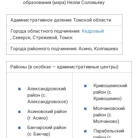
образования (мэра) Нелли Соловьёву
Административное деление Томской области
Города областного подчинения:
Кедровый
, Северск, Стрежевой, Томск
Города районного подчинения: Асино, Колпашево
Районы (в скобках — административные центры):
Кривошеинский
Александровский
район (с.
район (с.
Кривошеино)
Александровское)
Молчановский
Асиновский район
район (с.
(г. Асино)
Молчаново)
Бакчарский район
Парабельский
(с. Бакчар)
район (с.