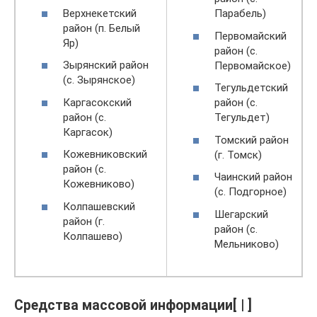
Верхнекетский
Парабель)
район (п. Белый
Первомайский
Яр)
район (с.
Зырянский район
Первомайское)
(с. Зырянское)
Тегульдетский
Каргасокский
район (с.
район (с.
Тегульдет)
Каргасок)
Томский район
Кожевниковский
(г. Томск)
район (с.
Чаинский район
Кожевниково)
(с. Подгорное)
Колпашевский
Шегарский
район (г.
район (с.
Колпашево)
Мельниково)
Средства массовой информации[ | ]