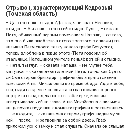
Отрывок, характеризующий Кедровый
(Томская область)
– Да отчего же стыдно?Да так, я не знаю. Неловко,
стыдно. – А я знаю, отчего ей стыдно будет, – сказал
Петя, обиженный первым замечанием Наташи, – оттого,
что она была влюблена в этого толстого с очками (так
называл Петя своего тезку, нового графа Безухого);
теперь влюблена в певца этого (Петя говорил об
итальянце, Наташином учителе пенья): вот ей и стыдно.
– Петя, ты глуп, – сказала Наташа. – Не глупее тебя,
матушка, – сказал девятилетний Петя, точно как будто
он был старый бригадир. Графиня была приготовлена
намеками Анны Михайловны во время обеда. Уйдя к себе,
она, сидя на кресле, не спускала глаз с миниатюрного
портрета сына, вделанного в табакерке, и слезы
навертывались ей на глаза. Анна Михайловна с письмом
на цыпочках подошла к комнате графини и остановилась.
– Не входите, – сказала она старому графу, шедшему за
ней, – после, – и затворила за собой дверь. Граф
приложил ухо к замку и стал слушать. Сначала он слышал