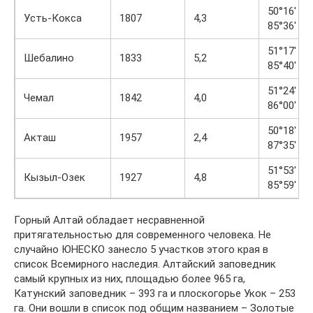
50°16′ с. 
Усть-Кокса
1807
4,3
85°36′ в. 
51°17′ с. 
Шебалино
1833
5,2
85°40′ в. 
51°24′ с. 
Чемал
1842
4,0
86°00′ в. 
50°18′ с. 
Акташ
1957
2,4
87°35′ в. 
51°53′ с. 
Кызыл-Озек
1927
4,8
85°59′ в. 
Горный Алтай обладает несравненной
притягательностью для современного человека. Не
случайно ЮНЕСКО занесло 5 участков этого края в
список Всемирного наследия. Алтайский заповедник
самый крупных из них, площадью более 965 га,
Катунский заповедник – 393 га и плоскогорье Укок – 253
га. Они вошли в список под общим названием – Золотые