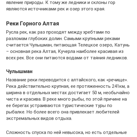
явление природы. К тому же ледники и склоны гор
являются источниками рек и озер этого края.
Реки Горного Алтая
Русла рек, как раз проходят между хребтами по
разломам глубоких долин. Самыми крупными реками
считается Чулышман, питающая Телецкое озеро, Катунь
– основная река Алтая, Кучерла наиболее красивая из
всех рек. Все они питаются водами от таяния ледников.
Чулышман
Название реки переводится с алтайского, как «речище».
Река действительно крупная, ее протяженность 241км, а
ширина в отдельных местах достигает 50 м, необычайно
чиста и красива. В реке много рыбы, по этой причине на
ее берегах устраиваются туристические туры по
рыбалке. Но более всего она привлекает любителей
экстремальных видов отдыха.
Сложность спуска по ней невысока, но есть отдельные