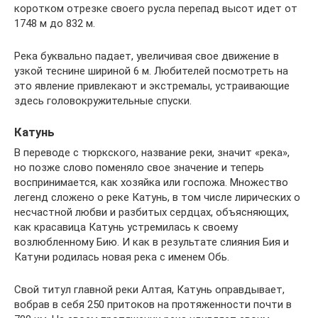
коротком отрезке своего русла перепад высот идет от
1748 м до 832 м.
Река буквально падает, увеличивая свое движение в
узкой теснине шириной 6 м. Любителей посмотреть на
это явление привлекают и экстремалы, устраивающие
здесь головокружительные спуски.
Катунь
В переводе с тюркского, название реки, значит «река»,
но позже слово поменяло свое значение и теперь
воспринимается, как хозяйка или госпожа. Множество
легенд сложено о реке Катунь, в том числе лирических о
несчастной любви и разбитых сердцах, объясняющих,
как красавица Катунь устремилась к своему
возлюбленному Бию. И как в результате слияния Бия и
Катуни родилась новая река с именем Обь.
Свой титул главной реки Алтая, Катунь оправдывает,
вобрав в себя 250 притоков на протяженности почти в