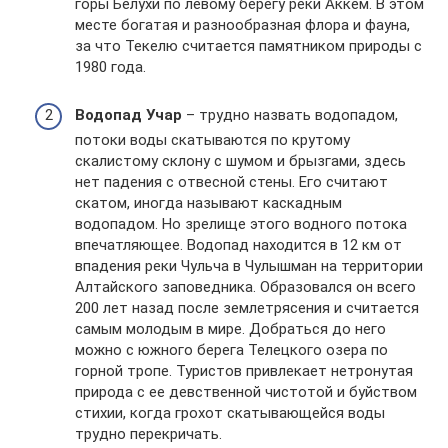
горы Белухи по левому берегу реки Аккем. В этом
месте богатая и разнообразная флора и фауна,
за что Текелю считается памятником природы с
1980 года.
Водопад Учар
– трудно назвать водопадом,
потоки воды скатываются по крутому
скалистому склону с шумом и брызгами, здесь
нет падения с отвесной стены. Его считают
скатом, иногда называют каскадным
водопадом. Но зрелище этого водного потока
впечатляющее. Водопад находится в 12 км от
впадения реки Чульча в Чулышман на территории
Алтайского заповедника. Образовался он всего
200 лет назад после землетрясения и считается
самым молодым в мире. Добраться до него
можно с южного берега Телецкого озера по
горной тропе. Туристов привлекает нетронутая
природа с ее девственной чистотой и буйством
стихии, когда грохот скатывающейся воды
трудно перекричать.