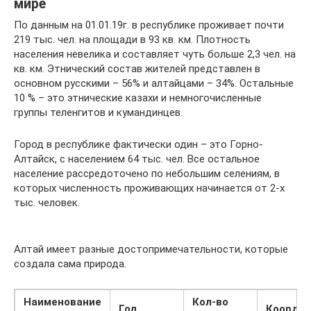
мире
По данным на 01.01.19г. в республике проживает почти
219 тыс. чел. на площади в 93 кв. км. Плотность
населения невелика и составляет чуть больше 2,3 чел. на
кв. км. Этнический состав жителей представлен в
основном русскими – 56% и алтайцами – 34%. Остальные
10 % – это этнические казахи и немногочисленные
группы теленгитов и кумандинцев.
Город в республике фактически один – это Горно-
Алтайск, с населением 64 тыс. чел. Все остальное
население рассредоточено по небольшим селениям, в
которых численность проживающих начинается от 2-х
тыс. человек.
Алтай имеет разные достопримечательности, которые
создала сама природа.
Наименование
Кол-во
Год
Коорди