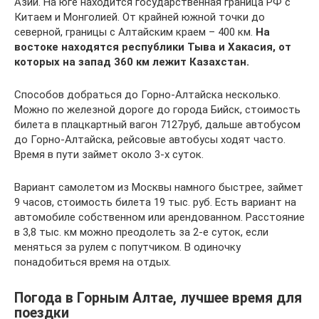
Азии. На юге находится государственная граница РФ с
Китаем и Монголией. От крайней южной точки до
северной, границы с Алтайским краем – 400 км.
На
востоке находятся республики Тыва и Хакасия, от
которых на запад 360 км лежит Казахстан.
Способов добраться до Горно-Алтайска несколько.
Можно по железной дороге до города Бийск, стоимость
билета в плацкартный вагон 7127руб, дальше автобусом
до Горно-Алтайска, рейсовые автобусы ходят часто.
Время в пути займет около 3-х суток.
Вариант самолетом из Москвы намного быстрее, займет
9 часов, стоимость билета 19 тыс. руб. Есть вариант на
автомобиле собственном или арендованном. Расстояние
в 3,8 тыс. км можно преодолеть за 2-е суток, если
меняться за рулем с попутчиком. В одиночку
понадобиться время на отдых.
Погода в Горным Алтае, лучшее время для
поездки