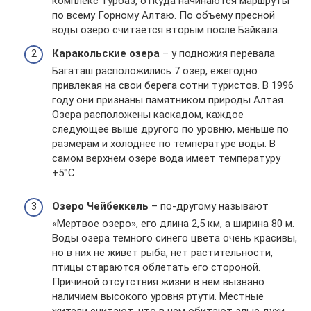
комплекс турбаз, откуда начинаются маршруты
по всему Горному Алтаю. По объему пресной
воды озеро считается вторым после Байкала.
Каракольские озера
– у подножия перевала
Багаташ расположились 7 озер, ежегодно
привлекая на свои берега сотни туристов. В 1996
году они признаны памятником природы Алтая.
Озера расположены каскадом, каждое
следующее выше другого по уровню, меньше по
размерам и холоднее по температуре воды. В
самом верхнем озере вода имеет температуру
+5°C.
Озеро Чейбеккель
– по-другому называют
«Мертвое озеро», его длина 2,5 км, а ширина 80 м.
Воды озера темного синего цвета очень красивы,
но в них не живет рыба, нет растительности,
птицы стараются облетать его стороной.
Причиной отсутствия жизни в нем вызвано
наличием высокого уровня ртути. Местные
жители считают, что в нем обитают злые духи.