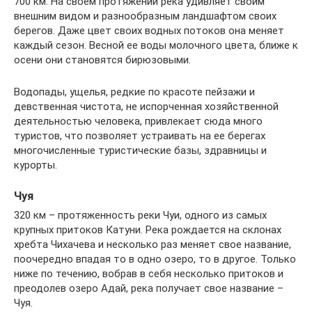
700 км. На своем протяжении река удивляет своим
внешним видом и разнообразным ландшафтом своих
берегов. Даже цвет своих водных потоков она меняет
каждый сезон. Весной ее воды молочного цвета, ближе к
осени они становятся бирюзовыми.
Водопады, ущелья, редкие по красоте пейзажи и
девственная чистота, не испорченная хозяйственной
деятельностью человека, привлекает сюда много
туристов, что позволяет устраивать на ее берегах
многочисленные туристические базы, здравницы и
курорты.
Чуя
320 км – протяженность реки Чуи, одного из самых
крупных притоков Катуни. Река рождается на склонах
хребта Чихачева и несколько раз меняет свое название,
поочередно впадая то в одно озеро, то в другое. Только
ниже по течению, вобрав в себя несколько притоков и
преодолев озеро Адай, река получает свое название –
Чуя.