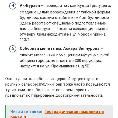
Ак-Бурхан
– переводится, как Будда Грядущего,
создан с целью возрождения алтайской формы
буддизма, схожим с тибетским бон-буддизмом.
Здесь работают специально подготовленные
ламы и беседуют с каждым желающим принять
эту веру. Храм находится на ул. Чорос-Гуркина,
113/1.
Соборная мечеть им. Аскара Зиянурова
–
служит молельным помещением мусульманской
общины города, вмещает до 300 верующих,
находится на ул. Промышленная, д.5Б.
Около десятка небольших церквей существуют в
крупных селах республики, они тоже часто посещаются
туристами, но в большинстве своем туристы
предпочитают природные достопримечательности.
Читайте также:
Географические названия на
букву Д