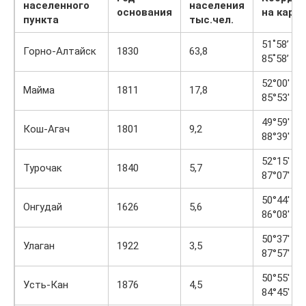
населенного
населения
основания
на карт
пункта
тыс.чел.
51˚58’ с. 
Горно-Алтайск
1830
63,8
85˚58’ в.д
52°00′ с. 
Майма
1811
17,8
85°53′ в. 
49°59′ с. 
Кош-Агач
1801
9,2
88°39′ в. 
52°15′ с. 
Турочак
1840
5,7
87°07′ в. 
50°44′ с. 
Онгудай
1626
5,6
86°08′ в. 
50°37′ с. 
Улаган
1922
3,5
87°57′ в. 
50°55′ с. 
Усть-Кан
1876
4,5
84°45′ в. 