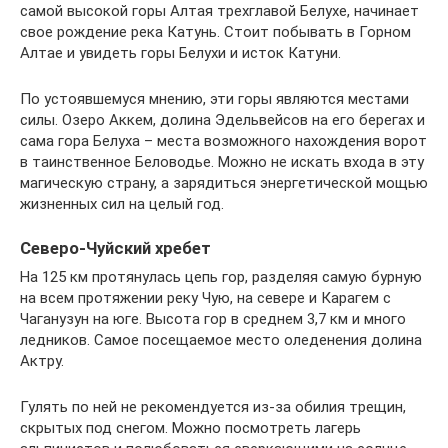
самой высокой горы Алтая трехглавой Белухе, начинает
свое рождение река Катунь. Стоит побывать в Горном
Алтае и увидеть горы Белухи и исток Катуни.
По устоявшемуся мнению, эти горы являются местами
силы. Озеро Аккем, долина Эдельвейсов на его берегах и
сама гора Белуха – места возможного нахождения ворот
в таинственное Беловодье. Можно не искать входа в эту
магическую страну, а зарядиться энергетической мощью
жизненных сил на целый год.
Северо-Чуйский хребет
На 125 км протянулась цепь гор, разделяя самую бурную
на всем протяжении реку Чую, на севере и Карагем с
Чаганузун на юге. Высота гор в среднем 3,7 км и много
ледников. Самое посещаемое место оледенения долина
Актру.
Гулять по ней не рекомендуется из-за обилия трещин,
скрытых под снегом. Можно посмотреть лагерь