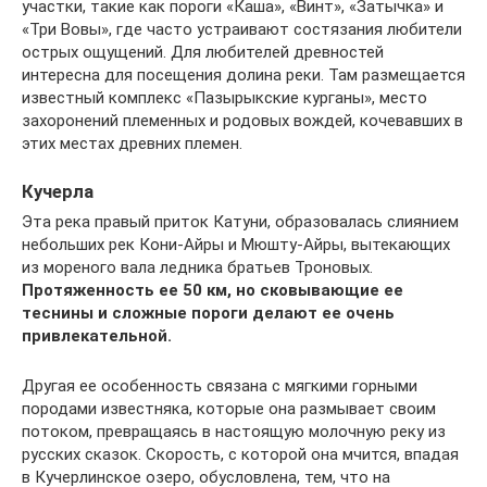
участки, такие как пороги «Каша», «Винт», «Затычка» и
«Три Вовы», где часто устраивают состязания любители
острых ощущений. Для любителей древностей
интересна для посещения долина реки. Там размещается
известный комплекс «Пазырыкские курганы», место
захоронений племенных и родовых вождей, кочевавших в
этих местах древних племен.
Кучерла
Эта река правый приток Катуни, образовалась слиянием
небольших рек Кони-Айры и Мюшту-Айры, вытекающих
из мореного вала ледника братьев Троновых.
Протяженность ее 50 км, но сковывающие ее
теснины и сложные пороги делают ее очень
привлекательной.
Другая ее особенность связана с мягкими горными
породами известняка, которые она размывает своим
потоком, превращаясь в настоящую молочную реку из
русских сказок. Скорость, с которой она мчится, впадая
в Кучерлинское озеро, обусловлена, тем, что на