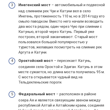
Инегенский мост
– автомобильный и подвесной
над слиянием рек Чуи и Катуни вел в село
Инегень, протяженность 110 м, но в 2014 году его
смыло паводком. Вместо него начали возводить
два моста рядом, один через Чую при слиянии с
Катунью, второй через Катунь. Первый уже
построен, второй заканчивают. Старый мост
пользовался большой популярностью у
туристов, желавших посмотреть на слияние рек
Аргута и Катуни.
Ороктойский мост
– пересекает Катунь,
соединяя села Ороктой и Эдиган. Катунь в этом
месте сужается, но длина моста получилась 95 м.
С моста открывается чудный вид на
Тельдекпеньские пороги.
Федеральный мост
– расположен в районе
озера Ая и является связующим звеном между
республикой Алтай и Алтайским краем, соединяя