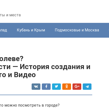
ты и места
апад
Кубань и Крым
Подмосковье и Москва
олеве?
ти — История создания и
то и Видео
то можно посмотреть в городе?