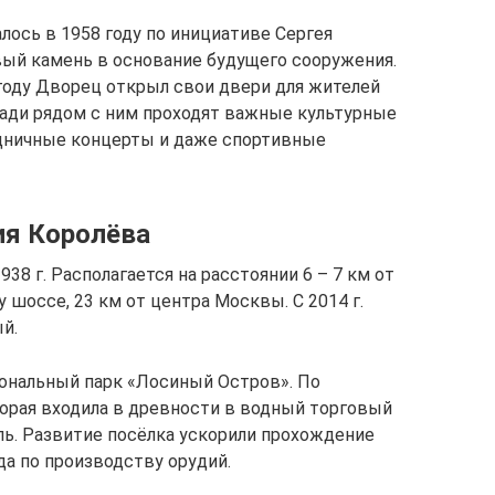
лось в 1958 году по инициативе Сергея
вый камень в основание будущего сооружения.
 году Дворец открыл свои двери для жителей
ощади рядом с ним проходят важные культурные
здничные концерты и даже спортивные
ия Королёва
938 г. Располагается на расстоянии 6 – 7 км от
шоссе, 23 км от центра Москвы. С 2014 г.
й.
иональный парк «Лосиный Остров». По
торая входила в древности в водный торговый
ль. Развитие посёлка ускорили прохождение
да по производству орудий.