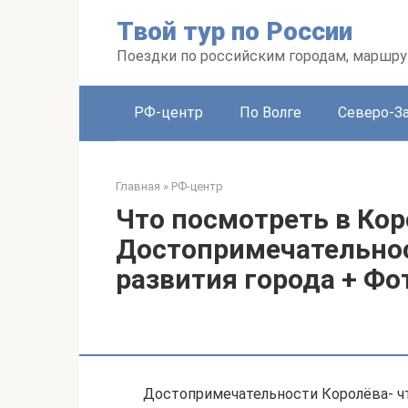
Перейти
Твой тур по России
к
контенту
Поездки по российским городам, маршру
РФ-центр
По Волге
Северо-З
Главная
»
РФ-центр
Что посмотреть в Кор
Достопримечательнос
развития города + Фо
Достопримечательности Королёва- ч