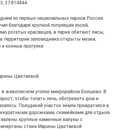
3, 37.814444.
 одним из первых национальных парков России.
ил благодаря крупной популяции лосей,
о рогатых красавцев, в парке обитают лисы,
На территории заповедника открыты музеи,
 и конные прогулки.
Марины Цветаевой.
 в живописном уголке микрорайона Болшево. В
орост, чтобы топить печь, обогревать дом и
разилось. Полудикий участок земли превратился в
аккуратными дорожками, скамейками для отдыха
тавлены крупные каменные валуны с
 начертаны стихи Марины Цветаевой.