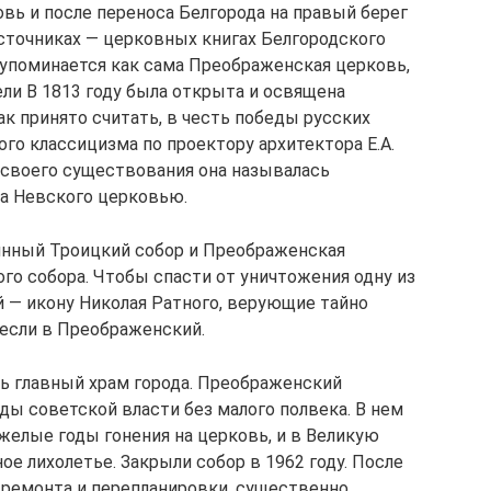
ь и после переноса Белгорода на правый берег
источниках — церковных книгах Белгородского
упоминается как сама Преображенская церковь,
ли В 1813 году была открыта и освящена
ак принято считать, в честь победы русских
ого классицизма по проектору архитектора Е.А.
 своего существования она называлась
а Невского церковью.
ринный Троицкий собор и Преображенская
го собора. Чтобы спасти от уничтожения одну из
 — икону Николая Ратного, верующие тайно
несли в Преображенский.
ь главный храм города. Преображенский
ды советской власти без малого полвека. В нем
желые годы гонения на церковь, и в Великую
ое лихолетье. Закрыли собор в 1962 году. После
 ремонта и перепланировки, существенно