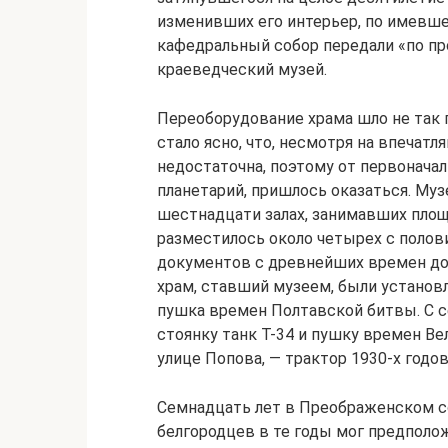
изменивших его интерьер, по имевш
кафедральный собор передали «по пр
краеведческий музей.
Переоборудование храма шло не так п
стало ясно, что, несмотря на впечат
недостаточна, поэтому от первоначал
планетарий, пришлось оказаться. Музе
шестнадцати залах, занимавших площ
разместилось около четырех с полов
документов с древнейших времен до 
храм, ставший музеем, были установ
пушка времен Полтавской битвы. С с
стоянку танк Т-34 и пушку времен Ве
улице Попова, — трактор 1930-х годо
Семнадцать лет в Преображенском со
белгородцев в те годы мог предполож