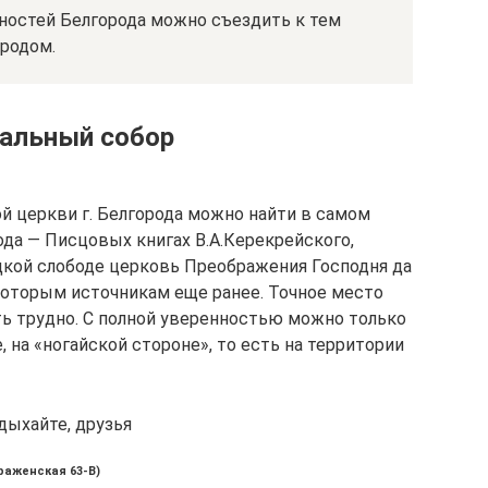
ностей Белгорода можно съездить к тем
ородом.
альный собор
 церкви г. Белгорода можно найти в самом
ода — Писцовых книгах В.А.Керекрейского,
цкой слободе церковь Преображения Господня да
которым источникам еще ранее. Точное место
ь трудно. С полной уверенностью можно только
е, на «ногайской стороне», то есть на территории
дыхайте, друзья
раженская 63-В)