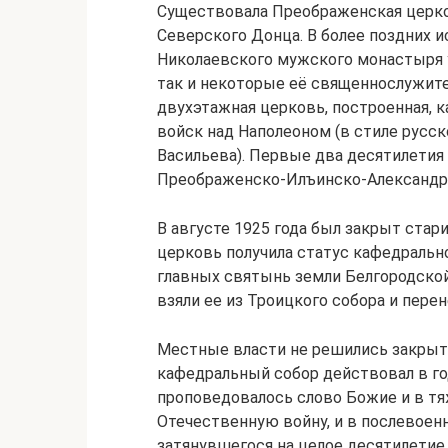
Существовала Преображенская церков
Северского Донца. В более поздних 
Николаевского мужского монастыря 
так и некоторые её священнослужите
двухэтажная церковь, построенная, к
войск над Наполеоном (в стиле русск
Васильева). Первые два десятилетия
Преображенско-Илъинско-Александр
В августе 1925 года был закрыт ста
церковь получила статус кафедрально
главных святынь земли Белгородской
взяли ее из Троицкого собора и пере
Местные власти не решились закрыт
кафедральный собор действовал в го
проповедовалось слово Божие и в тя
Отечественную войну, и в послевоенн
затянувшегося на целое десятилетие