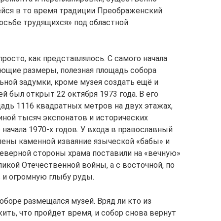
ейся в то время традиции Преображенский
осьбе трудящихся» под областной
росто, как представлялось. С самого начала
ляющие размеры, полезная площадь собора
ьной задумки, кроме музея создать ещё и
й был открыт 22 октября 1973 года. В его
адь 1116 квадратных метров на двух этажах,
иной тысяч экспонатов и исторических
начала 1970-х годов. У входа в православный
лены каменной изваяние языческой «бабы» и
еверной стороны храма поставили на «вечную»
ликой Отечественной войны, а с восточной, по
в и огромную глыбу руды.
боре размещался музей. Вряд ли кто из
ить, что пройдет время, и собор снова вернут