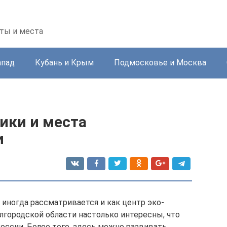
ты и места
апад
Кубань и Крым
Подмосковье и Москва
ики и места
и
 иногда рассматривается и как центр эко-
лгородской области настолько интересны, что
оссии. Более того, здесь можно развивать