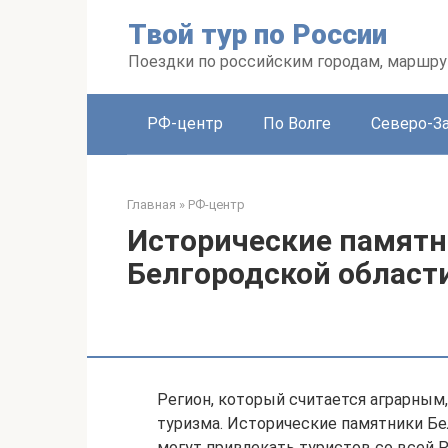
Перейти
Твой тур по России
к
контенту
Поездки по российским городам, маршру
РФ-центр
По Волге
Северо-З
Главная
»
РФ-центр
Исторические памятн
Белгородской област
Регион, который считается аграрным,
туризма. Исторические памятники Бе
могут привлекать туристов со всей Р