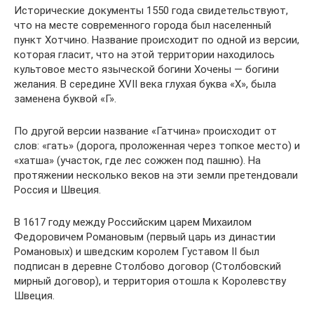
Исторические документы 1550 года свидетельствуют,
что на месте современного города был населенный
пункт Хотчино. Название происходит по одной из версии,
которая гласит, что на этой территории находилось
культовое место языческой богини Хочены — богини
желания. В середине XVII века глухая буква «Х», была
заменена буквой «Г».
По другой версии название «Гатчина» происходит от
слов: «гать» (дорога, проложенная через топкое место) и
«хатша» (участок, где лес сожжен под пашню). На
протяжении несколько веков на эти земли претендовали
Россия и Швеция.
В 1617 году между Российским царем Михаилом
Федоровичем Романовым (первый царь из династии
Романовых) и шведским королем Густавом II был
подписан в деревне Столбово договор (Столбовский
мирный договор), и территория отошла к Королевству
Швеция.