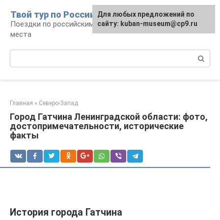
Перейти
Твой тур по России
Для любых предложений по
к
Поездки по российским городам, маршруты и
сайту: kuban-museum@cp9.ru
контенту
места
Поиск:
Главная
»
Северо-Запад
Город Гатчина Ленинградской области: фото,
достопримечательности, исторические
факты
История города Гатчина