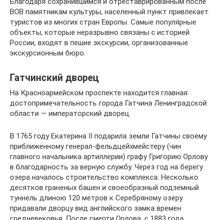
Благодаря сохранившимся и отреставрированным после
ВОВ памятникам культуры, населенный пункт привлекает
туристов из многих стран Европы. Самые популярные
объекты, которые неразрывно связаны с историей
России, входят в пешие экскурсии, организованные
экскурсионным бюро.
Гатчинский дворец
На Красноармейском проспекте находится главная
достопримечательность города Гатчина Ленинградской
области — императорский дворец.
В 1765 году Екатерина II подарила земли Гатчины своему
приближенному генерал-фельдцейхмейстеру (чин
главного начальника артиллерии) графу Григорию Орлову
в благодарность за верную службу. Через год на берегу
озера началось строительство комплекса. Несколько
десятков граненых башен и своеобразный подземный
туннель длиною 120 метров к Серебряному озеру
придавали дворцу вид английского замка времен
средневековья. После смерти Орлова, с 1883 года,