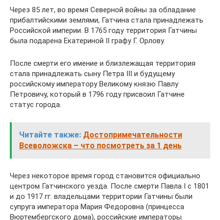
Через 85 лет, во время Северной войны за обладание
прибалтийскими землями, Гатчина стала принадлежать
Российской империи. В 1765 году территория Гатчины
была подарена Екатериной II графу Г. Орлову.
После смерти его имение и близлежащая территория
стала принадлежать сыну Петра III и будущему
российскому императору Великому князю Павлу
Петровичу, который в 1796 году присвоил Гатчине
статус города.
Читайте также:
Достопримечательности
Всеволожска – что посмотреть за 1 день
Через некоторое время город становится официально
центром Гатчинского уезда. После смерти Павла I c 1801
и до 1917 гг. владельцами территории Гатчины были
супруга императора Мария Федоровна (принцесса
Вюртембергского дома), российские императоры