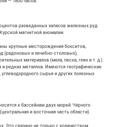
ни — 1800 часов.
роцентов разведанных запасов железных руд
Курской магнитной аномалии.
даны крупные месторождения бокситов,
д (радоновых и лечебно-столовых),
ельных материалов (мела, песка, глин и т. д.).
а и редких металлов. Имеются географические
 углеводородного сырья и других полезных
носится к бассейнам двух морей: Чёрного
 (центральная и восточная часть области).
х. Это связано не только с количеством