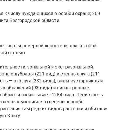
я к числу нуждающихся в особой охране; 269
иги Белгородской области.
ет черты северной лесостепи, для которой
вой степью.
тельности: зональной и экстразональной.
орные дубравы (221 вид) и степные луга (211
ть — это луга (232 вида), виды кустарников и
ых обнажений (93 вида) и синантропные
а области насчитывает 1284 вида. Лесистость
 га лесных массивов отнесены к особо
растания там редких видов растений и обитания
ую Книгу.
стерства природных ресурсов и экологии