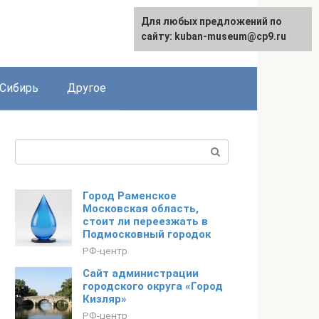
Для любых предложений по
сайту: kuban-museum@cp9.ru
Сибирь
Другое
Поиск:
Город Раменское
Московская область,
стоит ли переезжать в
Подмосковный городок
РФ-центр
Сайт администрации
городского округа «Город
Кизляр»
РФ-центр