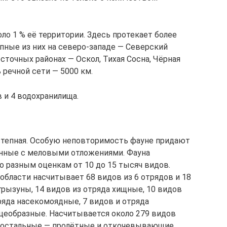
оло 1 % её территории. Здесь протекает более
упные из них на северо-западе — Северский
осточных районах — Оскол, Тихая Сосна, Чёрная
 речной сети — 5000 км.
 и 4 водохранилища.
степная. Особую неповторимость фауне придают
нные с меловыми отложениями. Фауна
о разным оценкам от 10 до 15 тысяч видов.
бласти насчитывает 68 видов из 6 отрядов и 18
 грызуны, 14 видов из отряда хищные, 10 видов
ряда насекомоядные, 7 видов и отряда
йцеобразные. Насчитывается около 279 видов
я, остальные — пролётные и откочевывающие.