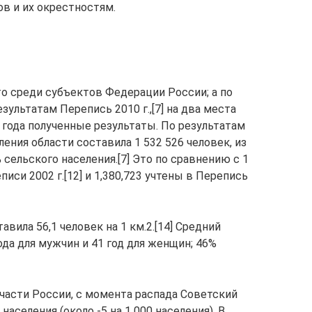
в и их окрестностям.
то среди субъектов Федерации России; а по
езультатам Перепись 2010 г.,[7] на два места
года полученные результаты. По результатам
ения области составила 1 532 526 человек, из
% сельского населения.[7] Это по сравнению с 1
иси 2002 г.[12] и 1,380,723 учтены в Перепись
авила 56,1 человек на 1 км.2.[14] Средний
года для мужчин и 41 год для женщин; 46%
 части России, с момента распада Советский
селения (около -5 на 1 000 населения). В