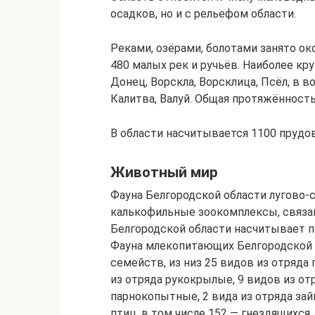
осадков, но и с рельефом области.
Реками, озёрами, болотами занято ок
480 малых рек и ручьёв. Наиболее кр
Донец, Ворскла, Ворсклица, Псёл, в в
Калитва, Валуй. Общая протяжённость
В области насчитывается 1100 прудов
Животный мир
Фауна Белгородской области лугово-
калькофильные зоокомплексы, связа
Белгородской области насчитывает п
Фауна млекопитающих Белгородской о
семейств, из низ 25 видов из отряда
из отряда рукокрылые, 9 видов из от
парнокопытные, 2 вида из отряда за
птиц, в том числе 152 — гнездящихс