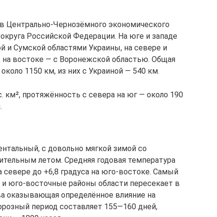
ав Центрально-Чернозёмного экономического
 округа Российской Федерации. На юге и западе
ой и Сумской областями Украины, на севере и
, на востоке — с Воронежской областью. Общая
коло 1150 км, из них с Украиной — 540 км.
. км², протяжённость с севера на юг — около 190
.
нтальный, с довольно мягкой зимой со
ительным летом. Средняя годовая температура
а севере до +6,8 градуса на юго-востоке. Самый
 и юго-восточные районы области пересекает в
ва оказывающая определённое влияние на
морозный период составляет 155—160 дней,