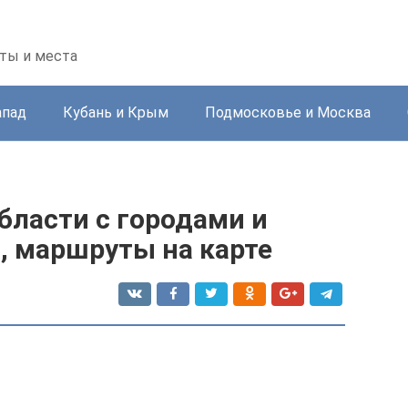
ты и места
апад
Кубань и Крым
Подмосковье и Москва
бласти с городами и
, маршруты на карте