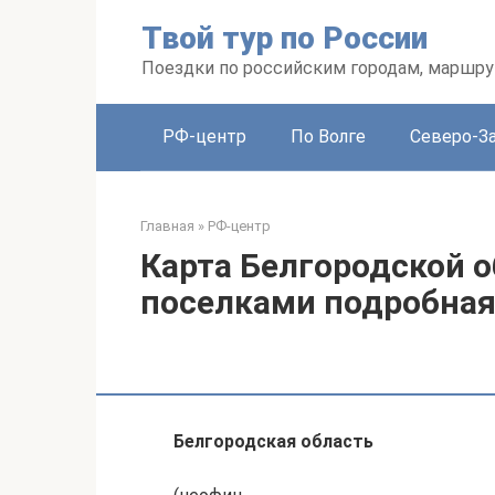
Перейти
Твой тур по России
к
контенту
Поездки по российским городам, маршру
РФ-центр
По Волге
Северо-З
Главная
»
РФ-центр
Карта Белгородской о
поселками подробная
Белгородская область