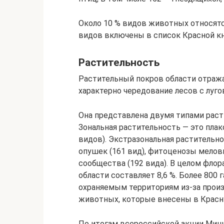
Около 10 % видов животных относятс
видов включены в список Красной кн
Растительность
Растительный покров области отража
характерно чередование лесов с луго
Она представлена двумя типами расти
Зональная растительность — это плак
видов). Экстразональная растительнос
опушек (161 вид), фитоценозы мелов
сообщества (192 вида). В целом флор
области составляет 8,6 %. Более 800
охраняемым территориям из-за произ
животных, которые внесены в Красн
По итогам всероссийской акции Мини