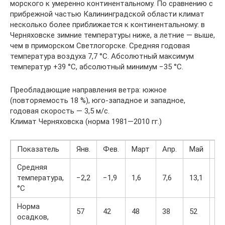
морского к умеренно континентальному. По сравнению с
прибрежной частью Калининградской области климат
несколько более приближается к континентальному: в
Черняховске зимние температуры ниже, а летние — выше,
чем в приморском Светлогорске. Средняя годовая
температура воздуха 7,7 °C. Абсолютный максимум
температур +39 °C, абсолютный минимум −35 °C.
Преобладающие направления ветра: южное
(повторяемость 18 %), юго-западное и западное,
годовая скорость — 3,5 м/с.
Климат Черняховска (норма 1981—2010 гг.)
Показатель
Янв.
Фев.
Март
Апр.
Май
И
Средняя
температура,
−2,2
−1,9
1,6
7,6
13,1
15
°C
Норма
57
42
48
38
52
79
осадков,