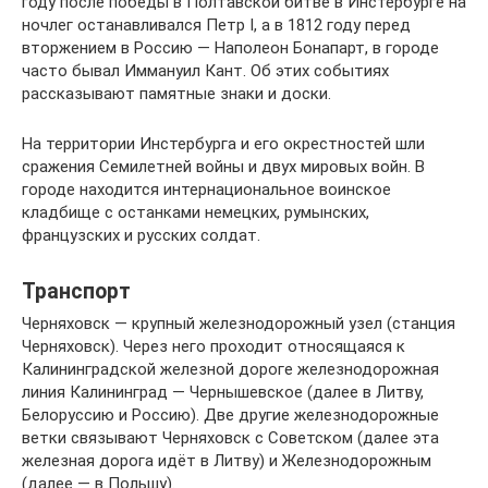
году после победы в Полтавской битве в Инстербурге на
ночлег останавливался Петр I, а в 1812 году перед
вторжением в Россию — Наполеон Бонапарт, в городе
часто бывал Иммануил Кант. Об этих событиях
рассказывают памятные знаки и доски.
На территории Инстербурга и его окрестностей шли
сражения Семилетней войны и двух мировых войн. В
городе находится интернациональное воинское
кладбище с останками немецких, румынских,
французских и русских солдат.
Транспорт
Черняховск — крупный железнодорожный узел (станция
Черняховск). Через него проходит относящаяся к
Калининградской железной дороге железнодорожная
линия Калининград — Чернышевское (далее в Литву,
Белоруссию и Россию). Две другие железнодорожные
ветки связывают Черняховск с Советском (далее эта
железная дорога идёт в Литву) и Железнодорожным
(далее — в Польшу).