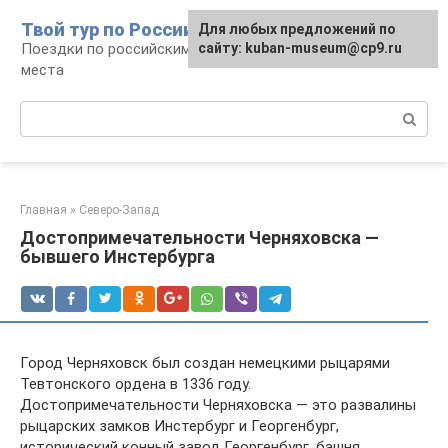
Перейти
Твой тур по России
Для любых предложений по
к
Поездки по российским городам, маршруты и
сайту: kuban-museum@cp9.ru
контенту
места
Поиск:
Главная
»
Северо-Запад
Достопримечательности Черняховска —
бывшего Инстербурга
Город Черняховск был создан немецкими рыцарями
Тевтонского ордена в 1336 году.
Достопримечательности Черняховска — это развалины
рыцарских замков Инстербург и Георгенбург,
исторический конный завод Георгенбург, башня