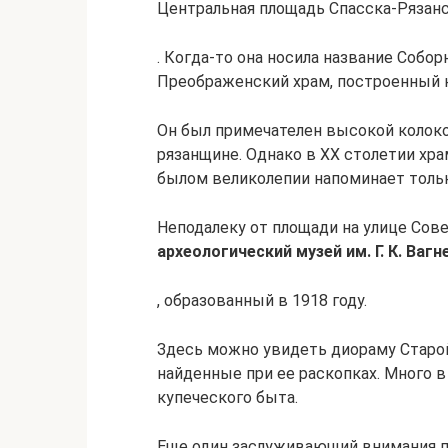
Центральная площадь Спасска-Рязан
. Когда-то она носила название Собо
Преображенский храм, построенный н
Он был примечателен высокой колоко
рязанщине. Однако в XX столетии храм
былом великолепии напоминает толь
Неподалеку от площади на улице Сове
археологический музей им. Г. К. Вагн
, образованный в 1918 году.
Здесь можно увидеть диораму Старой
найденные при ее раскопках. Много в
купеческого быта.
Еще один заслуживающий внимания п