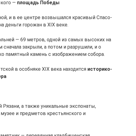
ского —
площадь Победы
рной, и в ее центре возвышался красивый Спасо-
а деньги горожан в XIX веке.
льней — 69 метров, одной из самых высоких на
 сначала закрыли, а потом и разрушили, и о
ко памятный камень с изображением собора.
тской в особняке XIX века находится
историко-
ера
 Рязани, а также уникальные экспонаты,
 музее и предметов крестьянского и
амятник — деревянная кладбищенская