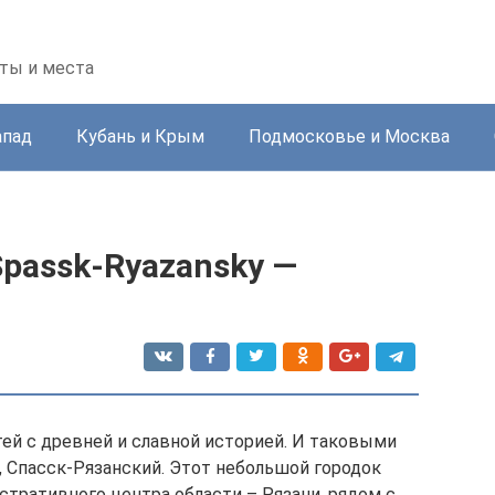
ты и места
апад
Кубань и Крым
Подмосковье и Москва
passk-Ryazansky —
тей с древней и славной историей. И таковыми
, Спасск-Рязанский. Этот небольшой городок
стративного центра области – Рязани, рядом с