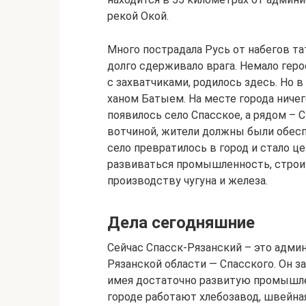
рекой Окой.
Много пострадала Русь от набегов та
долго сдерживало врага. Немало геро
с захватчиками, родилось здесь. Но 
ханом Батыем. На месте города ничего
появилось село Спасское, а рядом – 
вотчиной, жители должны были обесп
село превратилось в город и стало ц
развиваться промышленность, строи
производству чугуна и железа.
Дела сегодняшние
Сейчас Спасск-Рязанский – это адми
Рязанской области — Спасского. Он з
имея достаточно развитую промышлен
городе работают хлебозавод, швейная