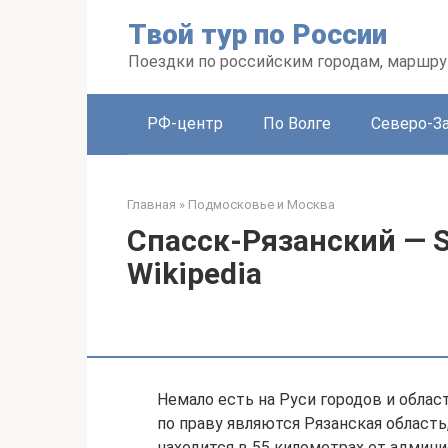
Перейти
Твой тур по России
к
контенту
Поездки по российским городам, маршру
РФ-центр
По Волге
Северо-З
Главная
»
Подмосковье и Москва
Спасск-Рязанский — S
Wikipedia
Немало есть на Руси городов и облас
по праву являются Рязанская область
находится в 55 километрах от админи