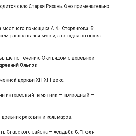
одится село Старая Рязань. Оно примечательно
а местного помещика А. Ф. Стерлигова. В
нем располагался музей, а сегодня он снова
, выше по течению Оки рядом с деревней
древний Ольгов
енной церкви XII-XIII века.
дин интересный памятник — природный —
и древних раковин и кальмаров.
ть Спасского района —
усадьба С.П. фон