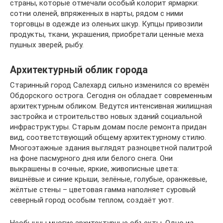
страны, которые отмечали особый колорит ярмарки:
сотни оленей, впряженных в нарты, рядом с ними
торговцы в одежде из оленьих шкур. Купцы привозили
продукты, ткани, украшения, приобретали ценные меха
пушных зверей, рыбу.
Архитектурный облик города
Старинный город Салехард сильно изменился со времён
Обдорского острога. Сегодня он обладает современным
архитектурным обликом. Ведутся интенсивная жилищная
застройка и строительство новых зданий социальной
инфраструктуры. Старым домам после ремонта придан
вид, соответствующий общему архитектурному стилю.
Многоэтажные здания выглядят разноцветной палитрой
на фоне пасмурного дня или белого снега. Они
выкрашены в сочные, яркие, живописные цвета:
вишнёвые и синие крыши, зелёные, голубые, оранжевые,
жёлтые стены – цветовая гамма наполняет суровый
северный город особым теплом, создаёт уют.
Необычны многие архитектурные объекты. Одно из