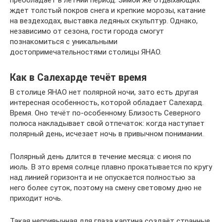
преобладает в летний период. Зимой же отдыхающих
ждет толстый покров снега и крепкие морозы, катание
на вездеходах, выставка ледяных скульптур. Однако,
независимо от сезона, гости города смогут
познакомиться с уникальными
достопримечательностями столицы ЯНАО.
Как в Салехарде течёт время
В столице ЯНАО нет полярной ночи, зато есть другая
интересная особенность, которой обладает Салехард.
Время. Оно течёт по-особенному. Близость Северного
полюса накладывает свой отпечаток: когда наступает
полярный день, исчезает ночь в привычном понимании.
Полярный день длится в течение месяца: с июня по
июль. В это время солнце плавно прокатывается по кругу
над линией горизонта и не опускается полностью за
него более суток, поэтому на смену световому дню не
приходит ночь.
Такая непривычная для глаза картина создаёт странные