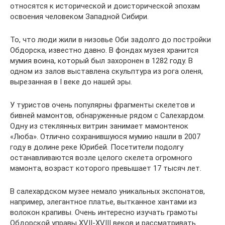
относятся к исторической и доисторической эпохам
освоения человеком Западной Сибири.
То, что люди жили в низовье Оби задолго до постройки
Обдорска, известно давно. В фондах музея хранится
мумия воина, который был захоронен в 1282 году. В
одном из залов выставлена скульптура из рога оленя,
вырезанная в I веке до нашей эры.
У туристов очень популярны фрагменты скелетов и
бивней мамонтов, обнаруженные рядом с Салехардом.
Одну из стеклянных витрин занимает мамонтенок
«Люба». Отлично сохранившуюся мумию нашли в 2007
году в долине реке Юрибей. Посетители подолгу
останавливаются возле целого скелета огромного
мамонта, возраст которого превышает 17 тысяч лет.
В салехардском музее немало уникальных экспонатов,
например, элегантное платье, вытканное хантами из
волокон крапивы. Очень интересно изучать грамоты
Обдорской управы XVII-XVIII веков и рассматривать