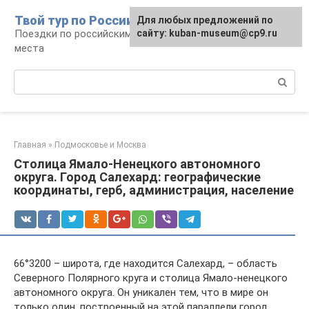
Перейти
Твой тур по России
Для любых предложений по
к
Поездки по российским городам, маршруты и
сайту: kuban-museum@cp9.ru
контенту
места
Поиск:
Главная
»
Подмосковье и Москва
Столица Ямало-Ненецкого автономного
округа. Город Салехард: географические
координаты, герб, администрация, население
66°3200 – широта, где находится Салехард, – область
Северного Полярного круга и столица Ямало-ненецкого
автономного округа. Он уникален тем, что в мире он
только один, построенный на этой параллели город.