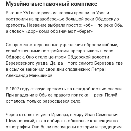
Музейно-выставочный комплекс
В конце XVI века русские казаки прошли за Урал и
построили на правобережье большой реки Обдорскую
крепость. Название выбрали просто: «об» – по реке Обь,
а словом «дор» коми обозначают «берег».
Со временем деревянные укрепления обросли избами,
хозяйственными постройками, превратились в село
Обдорск. Оно стало центром Обдорской волости
Березовского уезда. Да, да – того самого Березова, где
в ссылке закончил свои дни сподвижник Петра I
Александр Меньшиков.
В 1807 году старую крепость за ненадобностью снесли.
При впадении в Обь ее правого притока — реки Полуй
осталось только разросшееся село.
Через сто лет игумен Иринарх, в миру Иван Семенович
Шемановский, стал собирать обширные коллекции по
этнографии. Они были посвящены истории и традициям