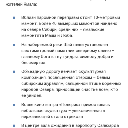
жителей Ямала:
Вблизи паромной переправы стоит 10-метровый
мамонт. Более 40 вымерших мамонтов найдено
на севере Сибири, среди них – ямальские
мамонтята Маша и Люба.
На набережной реки Шайтанки установлен
шестиметровый памятник северному оленю –
главному богатству тундры, символу добра и
бессмертия.
Объездную дорогу венчает скульптурная
композиция, посвящённая стерхам – белым
сибирским журавлям, священной птице коренных
народов Севера, приносящей счастье всем, кто
её увидел.
Возле кинотеатра «Полярис» примостилась
небольшая скульптура – увековеченная в
нержавеющей стали стрекоза.
В центре зала ожидания в аэропорту Салехарда