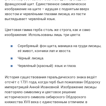
французский щит. Единственное символическое
изображение на щите – идущая с поднятым вверх
хвостом и червлёными глазами лисица; из пасти
выглядывает червлёный язык.
Цветовая гамма герба столь же строга, как и само
изображение. Использованы лишь три цвета:
Серебряный: фон щита, манишка на груди лисицы,
её живот, кончики лап и хвоста.
Чёрный: лисица.
Червлёный (красный): язык и глаза.
История существования геральдического знака ведёт
отсчёт с 1731 года, когда герб был пожалован Обдорску
императрицей Анной Иоановной. Изображение лисицы
повторяло символику и цветовое решение
исторического символа сибирского Обдорского
княжества XVII века с единственным отличием: в