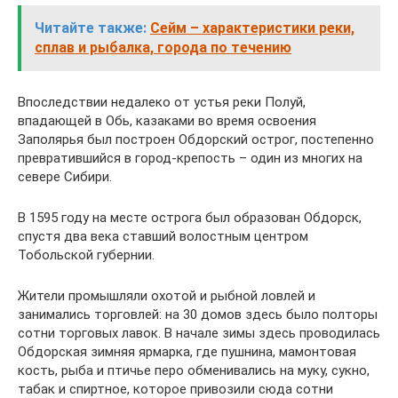
Читайте также:
Сейм – характеристики реки,
сплав и рыбалка, города по течению
Впоследствии недалеко от устья реки Полуй,
впадающей в Обь, казаками во время освоения
Заполярья был построен Обдорский острог, постепенно
превратившийся в город-крепость – один из многих на
севере Сибири.
В 1595 году на месте острога был образован Обдорск,
спустя два века ставший волостным центром
Тобольской губернии.
Жители промышляли охотой и рыбной ловлей и
занимались торговлей: на 30 домов здесь было полторы
сотни торговых лавок. В начале зимы здесь проводилась
Обдорская зимняя ярмарка, где пушнина, мамонтовая
кость, рыба и птичье перо обменивались на муку, сукно,
табак и спиртное, которое привозили сюда сотни