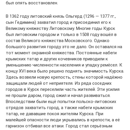
был опять восстановлен.
В 1362 году литовский князь Ольгерд (1296 — 1377 гг.,
сын Гедимина) захватил город и присоединил его к
Великому княжеству Литовскому. Многие годы Курск
был литовским городом и только в 1508 году вошёл в
состав Великого княжества Московского. Однако
большого развития городу это не дало. Он оставался на
тот момент окраиной княжества. Постоянные набеги
крымских татар и других кочевников приводили к
уменьшению численности населения и упадку ремёсел. К
концу XVI века было решено поднять значимость Курска.
Здесь возвели новую крепость, стены которой надёжно
защищали людей от неприятеля. Из ряда соседних
городов в Курск переселили часть жителей. Эти усилия
не прошли даром, город ожил и начал развиваться.
Впоследствии были ещё попытки польско-литовских
отрядов захватить город, а также набеги крымских
татар, не дававшие покоя жителям Курска. При
малейшей опасности люди укрывались в крепости, а её
гарнизон отбивал все атаки. Город стал серьёзным