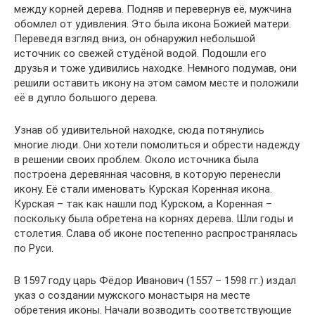
между корней дерева. Подняв и перевернув её, мужчина
обомлел от удивления. Это была икона Божией матери.
Переведя взгляд вниз, он обнаружил небольшой
источник со свежей студёной водой. Подошли его
друзья и тоже удивились находке. Немного подумав, они
решили оставить икону на этом самом месте и положили
её в дупло большого дерева.
Узнав об удивительной находке, сюда потянулись
многие люди. Они хотели помолиться и обрести надежду
в решении своих проблем. Около источника была
построена деревянная часовня, в которую перенесли
икону. Её стали именовать Курская Коренная икона.
Курская – так как нашли под Курском, а Коренная –
поскольку была обретена на корнях дерева. Шли годы и
столетия. Слава об иконе постепенно распространялась
по Руси.
В 1597 году царь Фёдор Иванович (1557 – 1598 гг.) издал
указ о создании мужского монастыря на месте
обретения иконы. Начали возводить соответствующие