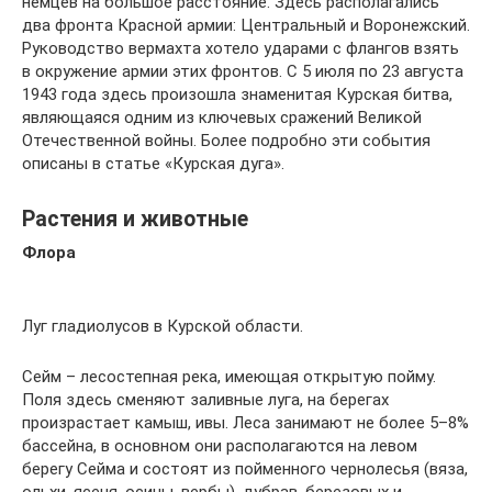
немцев на большое расстояние. Здесь располагались
два фронта Красной армии: Центральный и Воронежский.
Руководство вермахта хотело ударами с флангов взять
в окружение армии этих фронтов. С 5 июля по 23 августа
1943 года здесь произошла знаменитая Курская битва,
являющаяся одним из ключевых сражений Великой
Отечественной войны. Более подробно эти события
описаны в статье «Курская дуга».
Растения и животные
Флора
Луг гладиолусов в Курской области.
Сейм – лесостепная река, имеющая открытую пойму.
Поля здесь сменяют заливные луга, на берегах
произрастает камыш, ивы. Леса занимают не более 5–8%
бассейна, в основном они располагаются на левом
берегу Сейма и состоят из пойменного чернолесья (вяза,
ольхи, ясеня, осины, вербы), дубрав, березовых и