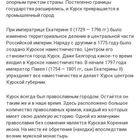
опорным пунктом страны. Постепенно границы
государства расширялись, и Курск превращается в
промышленный город.
При императрице Екатерине II (1729 — 1796 гг.) было
изменено территориальное деление в центральной части
Российской империи. Наряду с другими в 1775 году было
создано Курское наместничество. Центром его
становится город Курск. Даже Белгород какое-то время
входил в Курское наместничество. В начале 1797 года
император Павел I (1754 — 1801 гг., сын Екатерины II)
упраздняет все наместничества и делает Курск центром
Курской губернии.
Курск всегда был православным городом. Остаётся он
таким же и в наше время. Здесь расположено большое
количество православных храмов, каждый из которых
имеет свою далёкую историю. Одной из жемчужин
православия без сомнения является Курская Коренная
икона. На месте её обретения (находки) впоследствии
возник мужской монастырь.