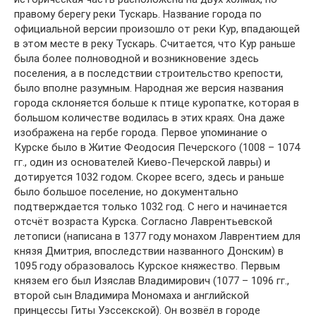
правому берегу реки Тускарь. Название города по
официальной версии произошло от реки Кур, впадающей
в этом месте в реку Тускарь. Считается, что Кур раньше
была более полноводной и возникновение здесь
поселения, а в последствии строительство крепости,
было вполне разумным. Народная же версия названия
города склоняется больше к птице куропатке, которая в
большом количестве водилась в этих краях. Она даже
изображена на гербе города. Первое упоминание о
Курске было в Житие Феодосия Печерского (1008 – 1074
гг., один из основателей Киево-Печерской лавры) и
дотируется 1032 годом. Скорее всего, здесь и раньше
было большое поселение, но документально
подтверждается только 1032 год. С него и начинается
отсчёт возраста Курска. Согласно Лаврентьевской
летописи (написана в 1377 году монахом Лаврентием для
князя Дмитрия, впоследствии названного Донским) в
1095 году образовалось Курское княжество. Первым
князем его был Изяслав Владимирович (1077 – 1096 гг.,
второй сын Владимира Мономаха и английской
принцессы Гиты Уэссекской). Он возвёл в городе