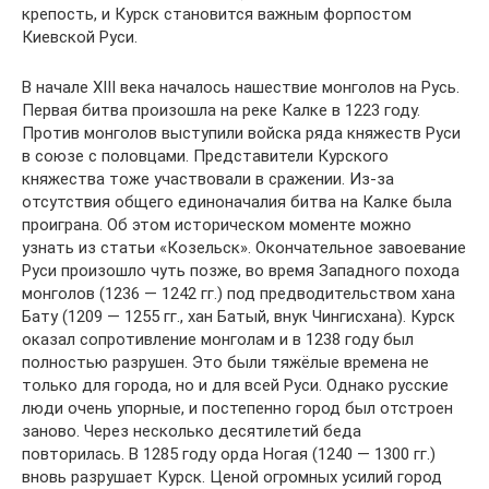
крепость, и Курск становится важным форпостом
Киевской Руси.
В начале XIII века началось нашествие монголов на Русь.
Первая битва произошла на реке Калке в 1223 году.
Против монголов выступили войска ряда княжеств Руси
в союзе с половцами. Представители Курского
княжества тоже участвовали в сражении. Из-за
отсутствия общего единоначалия битва на Калке была
проиграна. Об этом историческом моменте можно
узнать из статьи «Козельск». Окончательное завоевание
Руси произошло чуть позже, во время Западного похода
монголов (1236 — 1242 гг.) под предводительством хана
Бату (1209 — 1255 гг., хан Батый, внук Чингисхана). Курск
оказал сопротивление монголам и в 1238 году был
полностью разрушен. Это были тяжёлые времена не
только для города, но и для всей Руси. Однако русские
люди очень упорные, и постепенно город был отстроен
заново. Через несколько десятилетий беда
повторилась. В 1285 году орда Ногая (1240 — 1300 гг.)
вновь разрушает Курск. Ценой огромных усилий город