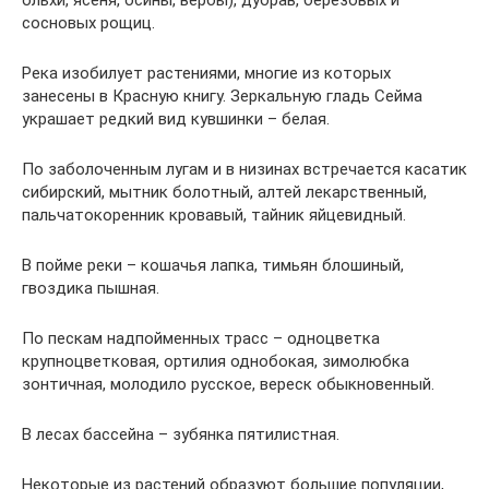
сосновых рощиц.
Река изобилует растениями, многие из которых
занесены в Красную книгу. Зеркальную гладь Сейма
украшает редкий вид кувшинки – белая.
По заболоченным лугам и в низинах встречается касатик
сибирский, мытник болотный, алтей лекарственный,
пальчатокоренник кровавый, тайник яйцевидный.
В пойме реки – кошачья лапка, тимьян блошиный,
гвоздика пышная.
По пескам надпойменных трасс – одноцветка
крупноцветковая, ортилия однобокая, зимолюбка
зонтичная, молодило русское, вереск обыкновенный.
В лесах бассейна – зубянка пятилистная.
Некоторые из растений образуют большие популяции,