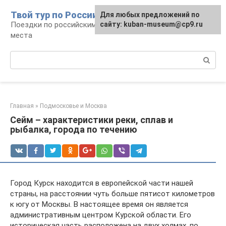
Перейти
Твой тур по России
Для любых предложений по
к
Поездки по российским городам, маршруты и
сайту: kuban-museum@cp9.ru
контенту
места
Поиск:
Главная
»
Подмосковье и Москва
Сейм – характеристики реки, сплав и
рыбалка, города по течению
Город Курск находится в европейской части нашей
страны, на расстоянии чуть больше пятисот километров
к югу от Москвы. В настоящее время он является
административным центром Курской области. Его
историческая часть расположена на двух холмах, по