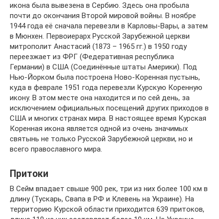
икона была вывезена в Сербию. Здесь она пробыла
почти до окончания Второй мировой войны. В ноябре
1944 года её сначала перевезли в Карловы-Вары, а затем
в Мюнхен. Первоиерарх Русской Зарубежной церкви
митрополит Анастасий (1873 – 1965 гг.) в 1950 году
переезжает из ФРГ (Федеративная республика
Германии) в США (Соединённые штаты Америки). Под
Нью-Йорком была построена Ново-Коренная пустынь,
куда в феврале 1951 года перевезли Курскую Коренную
икону. В этом месте она находится и по сей день, за
исключением официальных посещений других приходов в
США и многих странах мира. В настоящее время Курская
Коренная икона является одной из очень значимых
святынь не только Русской Зарубежной церкви, но и
всего православного мира.
Притоки
В Сейм впадает свыше 900 рек, три из них более 100 км в
длину (Тускарь, Свапа в РФ и Клевень на Украине). На
территорию Курской области приходится 639 притоков,