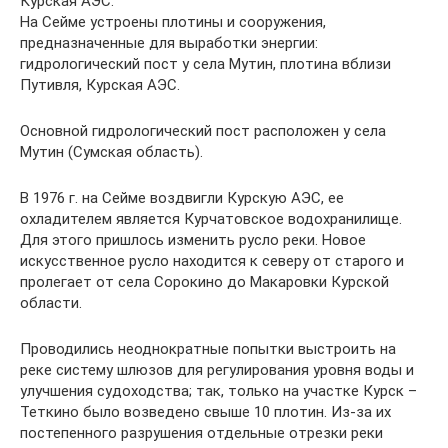
Курская АЭС.
На Сейме устроены плотины и сооружения,
предназначенные для выработки энергии:
гидрологический пост у села Мутин, плотина вблизи
Путивля, Курская АЭС.
Основной гидрологический пост расположен у села
Мутин (Сумская область).
В 1976 г. на Сейме воздвигли Курскую АЭС, ее
охладителем является Курчатовское водохранилище.
Для этого пришлось изменить русло реки. Новое
искусственное русло находится к северу от старого и
пролегает от села Сорокино до Макаровки Курской
области.
Проводились неоднократные попытки выстроить на
реке систему шлюзов для регулирования уровня воды и
улучшения судоходства; так, только на участке Курск –
Теткино было возведено свыше 10 плотин. Из-за их
постепенного разрушения отдельные отрезки реки