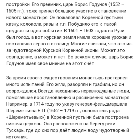
постройки. Его преемник, царь Борис Годунов (1552 –
1605 гг.), тоже принял большое участие в становлении
нового монастыря. Он пожаловал Коренной пустыни
казну, колокола, ризы и т.п. Побудило его к такой
щедрости одно событие. В 1601 – 1603 годах на Руси
был голод, а вот курская земля имела хорошие урожаи и
поставляла зерно в столицу. Многие считали, что это из-
за чудотворной Курской Коренной иконы. Может это
совпадение, а может и нет. Во всяком случае, царь Борис
Годунов имел своё мнение на этот счёт.
За время своего существования монастырь претерпел
много испытаний. Его жгли, разоряли и грабили, но он
возрождался. Всегда находились неравнодушные люди,
помогавшие восстановлению и расширению монастыря.
Например, в 1714 году по указу генерал-фельдмаршала
Шереметьева Б.П. (1652 – 1719 гг., основатель рода
«Шереметьевых») в Коренной пустыни была построена
нижняя церковь. Она расположена на берегу реки
Тускарь, где до сих пор даёт людям воду чудотворный
источник.