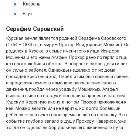
Клевень.
Езуч.
Серафим Саровский
Курская земля является родиной Серафима Саровского
(1754 – 1833 гг., в миру – Прохор Исидорович Мошнин). Он
родился в Курске, в семье именитого купца Исидора
Мошнина и его жены Агафьи. Прохор рано потерял отца,
которого любил и обожал. В возрасте около десяти лет
он сильно заболел. Однажды недалеко от их дома
проходил крёстный ход. Перед этим был сильный ливень,
и процессия немного изменила направление своего
движения, пройдя через усадьбу Мошниных. Агафья
вынесла сына на воздух и попросила пронести над ним
Курскую Коренную икону, а потом Прохор приложился к
ней. Можно верить или не верить, но долго болевший
ребёнок через некоторое время пошёл на поправку. Это
событие глубоко запало в душу Прохору. Наверное, уже
тогда он сделал выбор дальнейшего жизненного пути.