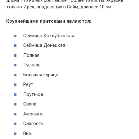
длина 110 из них составляет более 10 км. На Украине
только 7 рек, впадающих в Сейм, длиннее 10 км.
Крупнейшими притоками являются:
Сеймица Котлубанская.
Сеймица Донецкая.
Полная.
Тускарь.
Большая курица.
Реут.
Прутище.
Свапа.
Амонька.
Снагость.
Вир.