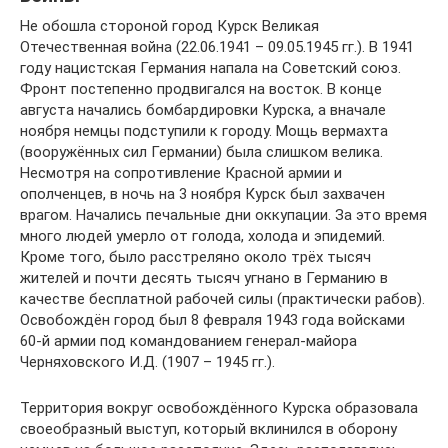
Не обошла стороной город Курск Великая
Отечественная война (22.06.1941 – 09.05.1945 гг.). В 1941
году нацистская Германия напала на Советский союз.
Фронт постепенно продвигался на восток. В конце
августа начались бомбардировки Курска, а вначале
ноября немцы подступили к городу. Мощь вермахта
(вооружённых сил Германии) была слишком велика.
Несмотря на сопротивление Красной армии и
ополченцев, в ночь на 3 ноября Курск был захвачен
врагом. Начались печальные дни оккупации. За это время
много людей умерло от голода, холода и эпидемий.
Кроме того, было расстреляно около трёх тысяч
жителей и почти десять тысяч угнано в Германию в
качестве бесплатной рабочей силы (практически рабов).
Освобождён город был 8 февраля 1943 года войсками
60-й армии под командованием генерал-майора
Черняховского И.Д. (1907 – 1945 гг.).
Территория вокруг освобождённого Курска образовала
своеобразный выступ, который вклинился в оборону