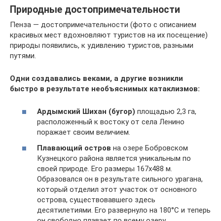
Природные достопримечательности
Пенза — достопримечательности (фото с описанием
красивых мест вдохновляют туристов на их посещение)
природы появились, к удивлению туристов, разными
путями.
Одни создавались веками, а другие возникли
быстро в результате необъяснимых катаклизмов:
Ардымский Шихан (бугор)
площадью 2,3 га,
расположенный к востоку от села Ленино
поражает своим величием.
Плавающий остров
на озере Бобровском
Кузнецкого района является уникальным по
своей природе. Его размеры 167х488 м.
Образовался он в результате сильного урагана,
который отделил этот участок от основного
острова, существовавшего здесь
десятилетиями. Его развернуло на 180°C и теперь
он свободно плавает по всему озеру.