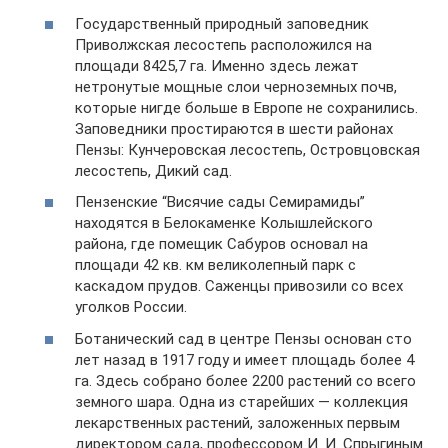
Государственный природный заповедник
Приволжская лесостепь расположился на
площади 8425,7 га. Именно здесь лежат
нетронутые мощные слои черноземных почв,
которые нигде больше в Европе не сохранились.
Заповедники простираются в шести районах
Пензы: Кунчеровская лесостепь, Островцовская
лесостепь, Дикий сад.
Пензенские “Висячие сады Семирамиды”
находятся в Белокаменке Колышлейского
района, где помещик Сабуров основал на
площади 42 кв. км великолепный парк с
каскадом прудов. Саженцы привозили со всех
уголков России.
Ботанический сад в центре Пензы основан сто
лет назад в 1917 году и имеет площадь более 4
га. Здесь собрано более 2200 растений со всего
земного шара. Одна из старейших — коллекция
лекарственных растений, заложенных первым
директором сада, профессором И. И. Спрыгиным.