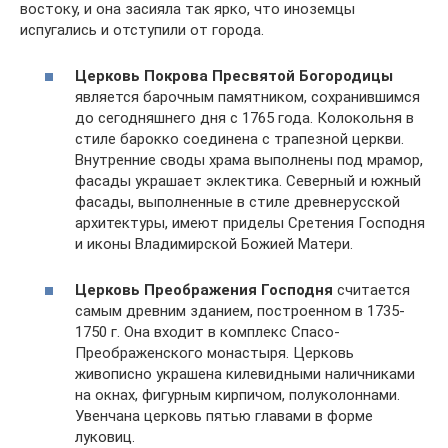
востоку, и она засияла так ярко, что иноземцы
испугались и отступили от города.
Церковь Покрова Пресвятой Богородицы
является барочным памятником, сохранившимся
до сегодняшнего дня с 1765 года. Колокольня в
стиле барокко соединена с трапезной церкви.
Внутренние своды храма выполнены под мрамор,
фасады украшает эклектика. Северный и южный
фасады, выполненные в стиле древнерусской
архитектуры, имеют приделы Сретения Господня
и иконы Владимирской Божией Матери.
Церковь Преображения Господня
считается
самым древним зданием, построенном в 1735-
1750 г. Она входит в комплекс Спасо-
Преображенского монастыря. Церковь
живописно украшена килевидными наличниками
на окнах, фигурным кирпичом, полуколоннами.
Увенчана церковь пятью главами в форме
луковиц.