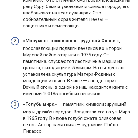
комплекс. Это отличная смотровая площадка на
реку Суру. Самый узнаваемый символ города, его
изображают на всех сувенирах. Это
собирательный образ жителя Пензы —
защитника и землепашца.
«Монумент воинской и трудовой Славы»,
прославляющий подвиги пензяков во Второй
Мировой войне открыли в 1975 году. От
памятника, спускаются лестничные марши из
гранита, выходящие к 5 улицам. На пьедестале
установлена скульптура Матери-Родины с
младенцем и воина. В чаше — звезде горит
Вечный огонь, в одной из ниш находится книга с
именами 100185 погибших пензяков.
«Голубь мира»
— памятник, символизирующий
мир и дружбу народов. Воздвигли его на ул. Мира
в 1965 году. В клюве голубя сжата оливковая
ветвь. Автор памятника — художник Пабло
Пикассо.