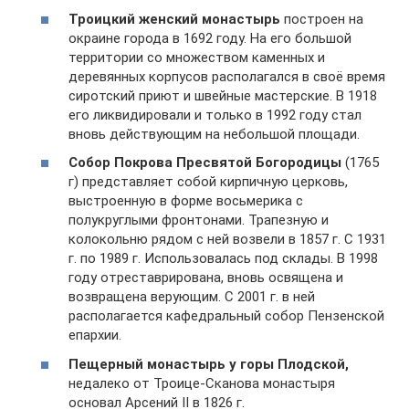
Троицкий женский монастырь
построен на
окраине города в 1692 году. На его большой
территории со множеством каменных и
деревянных корпусов располагался в своё время
сиротский приют и швейные мастерские. В 1918
его ликвидировали и только в 1992 году стал
вновь действующим на небольшой площади.
Собор Покрова Пресвятой Богородицы
(1765
г) представляет собой кирпичную церковь,
выстроенную в форме восьмерика с
полукруглыми фронтонами. Трапезную и
колокольню рядом с ней возвели в 1857 г. С 1931
г. по 1989 г. Использовалась под склады. В 1998
году отреставрирована, вновь освящена и
возвращена верующим. С 2001 г. в ней
располагается кафедральный собор Пензенской
епархии.
Пещерный монастырь у горы Плодской,
недалеко от Троице-Сканова монастыря
основал Арсений II в 1826 г.