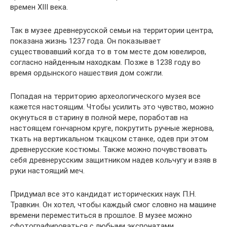
времен XIII века.
Так в музее древнерусской семьи на территории центра,
показана жизнь 1237 года. Он показывает
существовавший когда то в том месте дом ювелиров,
согласно найденным находкам. Позже в 1238 году во
время ордынского нашествия дом сожгли.
Попадая на территорию археологического музея все
кажется настоящим. Чтобы усилить это чувство, можно
окунуться в старину в полной мере, поработав на
настоящем гончарном круге, покрутить ручные жернова,
ткать на вертикальном ткацком станке, одев при этом
древнерусские костюмы. Также можно почувствовать
себя древнерусским защитником надев кольчугу и взяв в
руки настоящий меч.
Придумал все это кандидат исторических наук П.Н.
Травкин. Он хотел, чтобы каждый смог словно на машине
времени переместиться в прошлое. В музее можно
сфотографироваться с любыми экспонатами.