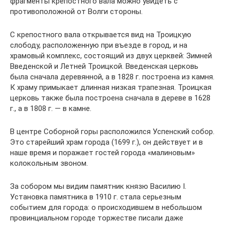
фрагменты крепостного вала можно увидеть с
противоположной от Волги стороны.
С крепостного вала открывается вид на Троицкую
слободу, расположенную при въезде в город, и на
храмовый комплекс, состоящий из двух церквей: Зимней
Введенской и Летней Троицкой. Введенская церковь
была сначала деревянной, а в 1828 г. построена из камня.
К храму примыкает длинная низкая трапезная. Троицкая
церковь также была построена сначала в дереве в 1628
г., а в 1808 г. — в камне.
В центре Соборной горы расположился Успенский собор.
Это старейший храм города (1699 г.), он действует и в
наше время и поражает гостей города «малиновым»
колокольным звоном.
За собором мы видим памятник князю Василию I.
Установка памятника в 1910 г. стала серьезным
событием для города: о происходившем в небольшом
провинциальном городе торжестве писали даже