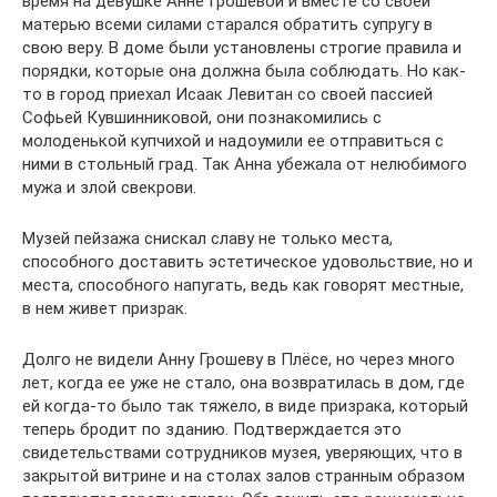
время на девушке Анне Грошевой и вместе со своей
матерью всеми силами старался обратить супругу в
свою веру. В доме были установлены строгие правила и
порядки, которые она должна была соблюдать. Но как-
то в город приехал Исаак Левитан со своей пассией
Софьей Кувшинниковой, они познакомились с
молоденькой купчихой и надоумили ее отправиться с
ними в стольный град. Так Анна убежала от нелюбимого
мужа и злой свекрови.
Музей пейзажа снискал славу не только места,
способного доставить эстетическое удовольствие, но и
места, способного напугать, ведь как говорят местные,
в нем живет призрак.
Долго не видели Анну Грошеву в Плёсе, но через много
лет, когда ее уже не стало, она возвратилась в дом, где
ей когда-то было так тяжело, в виде призрака, который
теперь бродит по зданию. Подтверждается это
свидетельствами сотрудников музея, уверяющих, что в
закрытой витрине и на столах залов странным образом