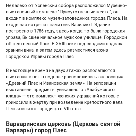
Недалеко от Успенский собора расположился Музейно-
выставочный комплекс “Присутственные места”, он
входит в комплекс музея-заповедника города Плеса. На
входе вас встретит памятник Василию I. Здание
построено в 1786 году, здесь когда то была городская
управа, Высшее начальное мужское училище, Городской
общественный банк. В XVIII веке под сводами подвала
хранили вина, а затем здесь разместился архив
Городской Управы города Плес.
В настоящее время на двух этажах располагаются
выставки, а вот в подвале расположилась экспозиция
«Древний Плес и Ивановская земля». На экпозиции
выставлены предметы уникального «Алабужского
клада» — это комплект женских украшений которые
приносили в жертву при возведение крепостного вала
Пеньковского городища в VII в. н.э..
Варваринская церковь (Церковь святой
Варвары) город Плес