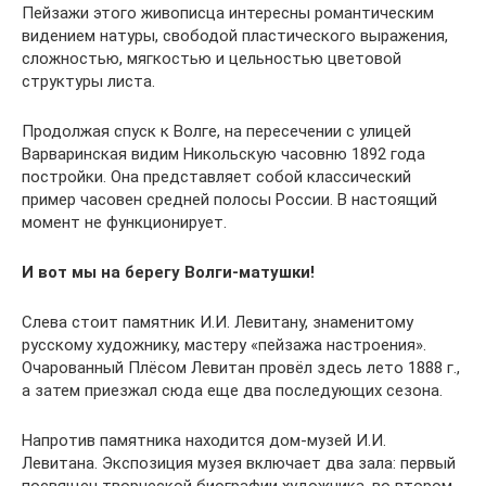
Пейзажи этого живописца интересны романтическим
видением натуры, свободой пластического выражения,
сложностью, мягкостью и цельностью цветовой
структуры листа.
Продолжая спуск к Волге, на пересечении с улицей
Варваринская видим Никольскую часовню 1892 года
постройки. Она представляет собой классический
пример часовен средней полосы России. В настоящий
момент не функционирует.
И вот мы на берегу Волги-матушки!
Слева стоит памятник И.И. Левитану, знаменитому
русскому художнику, мастеру «пейзажа настроения».
Очарованный Плёсом Левитан провёл здесь лето 1888 г.,
а затем приезжал сюда еще два последующих сезона.
Напротив памятника находится дом-музей И.И.
Левитана. Экспозиция музея включает два зала: первый