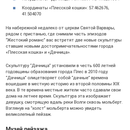
Координаты «Плесской кошки»: 57.462676,
41.504070
На набережной недалеко от церкви Святой Варвары,
рядом с пристанью, где снимали часть эпизодов
“Жестокий романс” вас встретят две новые скульптуры
ставшие новыми достопримечательностями города
«Плесская кошка» и «Дачница».
Скульптуру “Дачница” установили в честь 600 летней
годовщины образования города Плес в 2010 году.
“Дачница” олицетворяет собой “дачные” времена
вошедшие в местную историю из второй половины XIX
века. В те времена местные жители часто сдавали свои
дома на летнее время. Скульптура эта изображает
девушку, смотрящую вдаль реки Волги сквозь мольберт.
Взглянув на “холст” мольберта можно увидеть
великолепный пейзаж.
Музей пейзажа