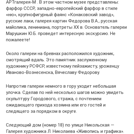
АРТгалерея-М . В этом частном музее представлены:
фарфор СССР, западно-европейский фарфор в стиле
«ню», крупнофигурный фаянс «Конаковский завод»,
русские лаки, галерея картин Федорова В.А., русская
майолика, лениниана, портреты XX в. Основатель галереи
Марушкин Ю.Б. проведет интересную экскурсию. Не
пожалеете!
Около галереи на бревнах расположился художник,
смотрящий вдаль. Это памятник заслуженному
художнику РСФСР, известному пейзажисту, уроженцу
Иваново-Вознесенска, Вячеславу Федорову.
Напротив галереи немного в гору уходит небольшая
улочка. Сделав по ней несколько шагов можно увидеть
скульптуру Городового, стража, с почтением
ожидающего прихода хозяина или его гостей и
следящего за порядком в округе.
Следующий дом (номер 18) по улице Никольская —
Галерея художника Л. Николаева «Живопись и графика».