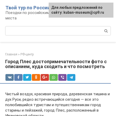
Перейти
Твой тур по России
Для любых предложений по
к
Поездки по российским городам, маршруты и
сайту: kuban-museum@cp9.ru
контенту
места
Поиск:
Главная
»
РФ-центр
Город Плес достопримечательности фото с
описанием, куда сходить и что посмотреть
Чистый воздух, красивая природа, деревенская тишина и
дух Руси, редко встречающийся сегодня — все это
полюбившийся туристам и путешественникам город
старины и пейзажей, город Плес, расположенный в
Ивановской области.