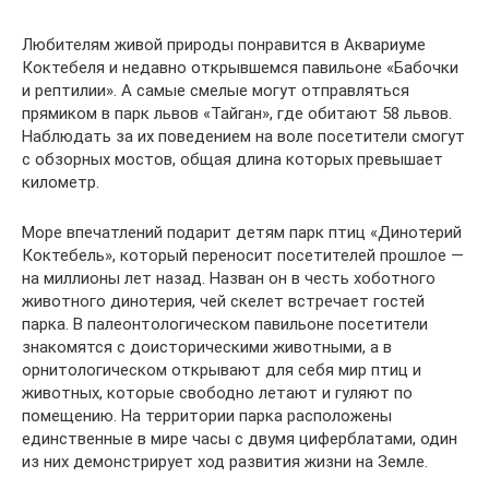
Любителям живой природы понравится в Аквариуме
Коктебеля и недавно открывшемся павильоне «Бабочки
и рептилии». А самые смелые могут отправляться
прямиком в парк львов «Тайган», где обитают 58 львов.
Наблюдать за их поведением на воле посетители смогут
с обзорных мостов, общая длина которых превышает
километр.
Море впечатлений подарит детям парк птиц «Динотерий
Коктебель», который переносит посетителей прошлое —
на миллионы лет назад. Назван он в честь хоботного
животного динотерия, чей скелет встречает гостей
парка. В палеонтологическом павильоне посетители
знакомятся с доисторическими животными, а в
орнитологическом открывают для себя мир птиц и
животных, которые свободно летают и гуляют по
помещению. На территории парка расположены
единственные в мире часы с двумя циферблатами, один
из них демонстрирует ход развития жизни на Земле.