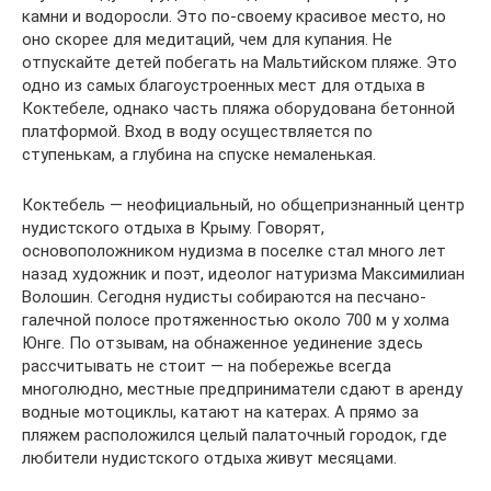
камни и водоросли. Это по-своему красивое место, но
оно скорее для медитаций, чем для купания. Не
отпускайте детей побегать на Мальтийском пляже. Это
одно из самых благоустроенных мест для отдыха в
Коктебеле, однако часть пляжа оборудована бетонной
платформой. Вход в воду осуществляется по
ступенькам, а глубина на спуске немаленькая.
Коктебель — неофициальный, но общепризнанный центр
нудистского отдыха в Крыму. Говорят,
основоположником нудизма в поселке стал много лет
назад художник и поэт, идеолог натуризма Максимилиан
Волошин. Сегодня нудисты собираются на песчано-
галечной полосе протяженностью около 700 м у холма
Юнге. По отзывам, на обнаженное уединение здесь
рассчитывать не стоит — на побережье всегда
многолюдно, местные предприниматели сдают в аренду
водные мотоциклы, катают на катерах. А прямо за
пляжем расположился целый палаточный городок, где
любители нудистского отдыха живут месяцами.