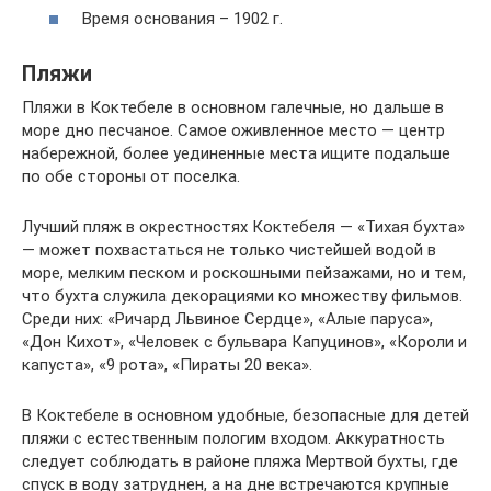
Время основания – 1902 г.
Пляжи
Пляжи в Коктебеле в основном галечные, но дальше в
море дно песчаное. Самое оживленное место — центр
набережной, более уединенные места ищите подальше
по обе стороны от поселка.
Лучший пляж в окрестностях Коктебеля — «Тихая бухта»
— может похвастаться не только чистейшей водой в
море, мелким песком и роскошными пейзажами, но и тем,
что бухта служила декорациями ко множеству фильмов.
Среди них: «Ричард Львиное Сердце», «Алые паруса»,
«Дон Кихот», «Человек с бульвара Капуцинов», «Короли и
капуста», «9 рота», «Пираты 20 века».
В Коктебеле в основном удобные, безопасные для детей
пляжи с естественным пологим входом. Аккуратность
следует соблюдать в районе пляжа Мертвой бухты, где
спуск в воду затруднен, а на дне встречаются крупные