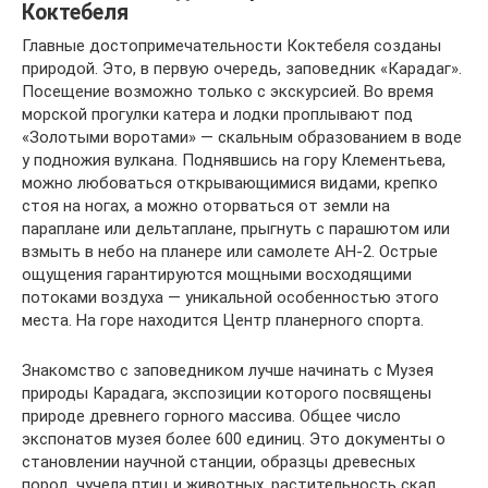
Коктебеля
Главные достопримечательности Коктебеля созданы
природой. Это, в первую очередь, заповедник «Карадаг».
Посещение возможно только с экскурсией. Во время
морской прогулки катера и лодки проплывают под
«Золотыми воротами» — скальным образованием в воде
у подножия вулкана. Поднявшись на гору Клементьева,
можно любоваться открывающимися видами, крепко
стоя на ногах, а можно оторваться от земли на
параплане или дельтаплане, прыгнуть с парашютом или
взмыть в небо на планере или самолете АН-2. Острые
ощущения гарантируются мощными восходящими
потоками воздуха — уникальной особенностью этого
места. На горе находится Центр планерного спорта.
Знакомство с заповедником лучше начинать с Музея
природы Карадага, экспозиции которого посвящены
природе древнего горного массива. Общее число
экспонатов музея более 600 единиц. Это документы о
становлении научной станции, образцы древесных
пород, чучела птиц и животных, растительность скал,