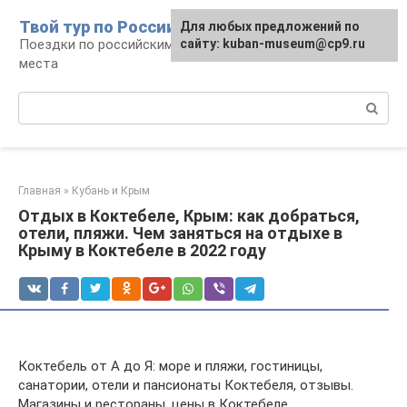
Перейти
Твой тур по России
Для любых предложений по
к
Поездки по российским городам, маршруты и
сайту: kuban-museum@cp9.ru
контенту
места
Поиск:
Главная
»
Кубань и Крым
Отдых в Коктебеле, Крым: как добраться,
отели, пляжи. Чем заняться на отдыхе в
Крыму в Коктебеле в 2022 году
Коктебель от А до Я: море и пляжи, гостиницы,
санатории, отели и пансионаты Коктебеля, отзывы.
Магазины и рестораны, цены в Коктебеле.