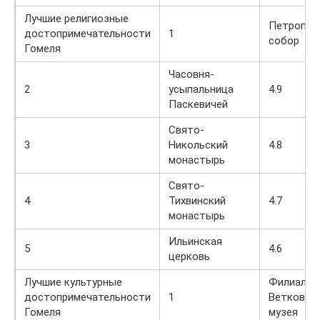
Лучшие религиозные
Петропав
достопримечательности
1
собор
Гомеля
Часовня-
2
усыпальница
4.9
Паскевичей
Свято-
3
Никольский
4.8
монастырь
Свято-
4
Тихвинский
4.7
монастырь
Ильинская
5
4.6
церковь
Лучшие культурные
Филиал
достопримечательности
1
Ветковск
Гомеля
музея