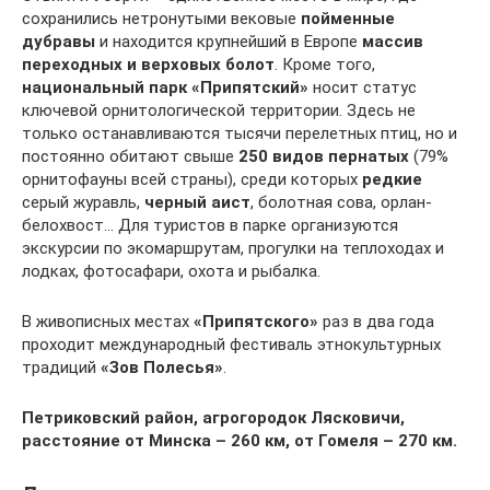
сохранились нетронутыми вековые
пойменные
дубравы
и находится крупнейший в Европе
массив
переходных и верховых болот
. Кроме того,
национальный парк «Припятский»
носит статус
ключевой орнитологической территории. Здесь не
только останавливаются тысячи перелетных птиц, но и
постоянно обитают свыше
250 видов пернатых
(79%
орнитофауны всей страны), среди которых
редкие
серый журавль,
черный аист
, болотная сова, орлан-
белохвост… Для туристов в парке организуются
экскурсии по экомаршрутам, прогулки на теплоходах и
лодках, фотосафари, охота и рыбалка.
В живописных местах
«Припятского»
раз в два года
проходит международный фестиваль этнокультурных
традиций
«Зов Полесья»
.
Петриковский район, агрогородок Лясковичи,
расстояние от Минска – 260 км, от Гомеля – 270 км.