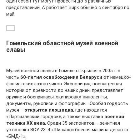
один сезон тут могут провести до 5 различных
представлений. А работает цирк обычно с сентября по
май.
Гомельский областной музей военной
славы
Музей военной славы в Гомеле открылся в 2005 г. в
честь
60-летия освобождения Беларуси
от немецко-
фашистских захватчиков. Экспозиция, посвященная
истории от древности до наших дней, представляет
оружие и боеприпасы, экипировку, киноленты,
документы, рукописи и фотографии… Особая гордость
музея –
открытая площадка
, где находится
«Партизанский городок», а также выставка
военной
техники ХХ века
. Среди 35 экспонатов – зенитная
установка ЗСУ-23-4 «Шилка» и боевая машина десанта
«БМД-1».