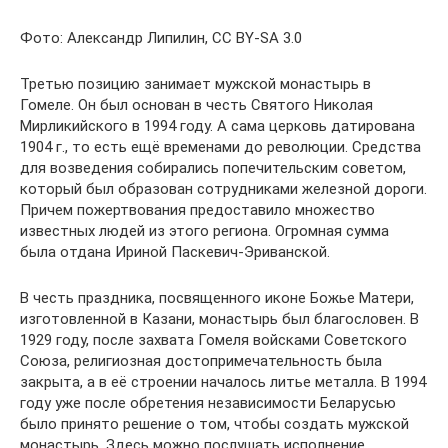
Фото: Александр Липилин, CC BY-SA 3.0
Третью позицию занимает мужской монастырь в
Гомеле. Он был основан в честь Святого Николая
Мирликийского в 1994 году. А сама церковь датирована
1904 г., то есть ещё временами до революции. Средства
для возведения собирались попечительским советом,
который был образован сотрудниками железной дороги.
Причем пожертвования предоставило множество
известных людей из этого региона. Огромная сумма
была отдана Ириной Паскевич-Эриванской.
В честь праздника, посвященного иконе Божье Матери,
изготовленной в Казани, монастырь был благословен. В
1929 году, после захвата Гомеля войсками Советского
Союза, религиозная достопримечательность была
закрыта, а в её строении началось литье металла. В 1994
году уже после обретения независимости Беларусью
было принято решение о том, чтобы создать мужской
монастырь. Здесь можно послушать исполнение