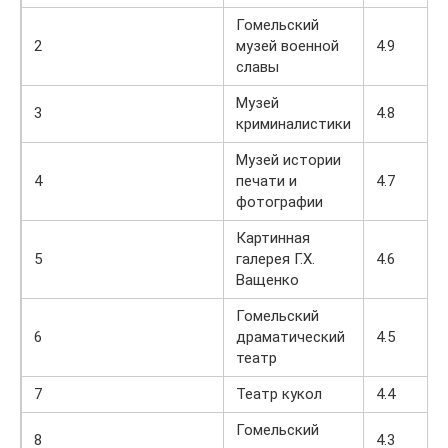
Гомельский
2
музей военной
4.9
славы
Музей
3
4.8
криминалистики
Музей истории
4
печати и
4.7
фотографии
Картинная
5
галерея Г.X.
4.6
Ващенко
Гомельский
6
драматический
4.5
театр
7
Театр кукол
4.4
Гомельский
8
4.3