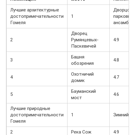
Лучшие архитектурные
Дворцово
достопримечательности
1
парковый
Гомеля
ансамбль
Дворец
2
Румянцевых-
4.9
Паскевичей
Башня
3
4.8
обозрения
Охотничий
4
4.7
домик
Бауманский
5
4.6
мост
Лучшие природные
достопримечательности
1
Зимний с
Гомеля
2
Река Сож
4.9