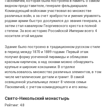
Паскевичей, которая была построена в память о самом
видном представителе, генерале-фельдмаршале.
Командующий войсками участвовал во множестве
различных войн, а за счет храбрости и умения управлять
родами армии быстро дослужился до звания генерала, а
затем стал кавалером Георгиевского креста в полной
степени. За всю историю Российской Империи всего 4
носителя этой медали.
Здание было построено в традиционном русском стиле
в период между 1870 и 1889 годами. Первый этаж
получил форму усеченной пирамиды и облицован
красным кирпичом, а над окнами можно обнаружить
крупные и широкие кокошники. В отделке
использовалось множество различных элементов, в том
числе металлические детали и гранит. В самой
освященной усыпальнице лежат 8 членов семьи
Паскевичей, с учетом командующего и его жены.
Свято-Никольский монастырь
Рейтинг: 4.8