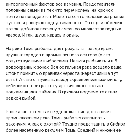
антропогенный фактор все изменил. Представители
половины семей из тех что перечислены на крючок
почти не попадаются. Мало того, что человек загрязнил
тут все и распугал водную живность. Он еще и обмелил
поток, добывая песчаную смесь со множества водных
урезов. Итак, щука, карась и окунь.
На реке Томь рыбалка дает результат везде кроме
крупных городов и промышленного сектора (с его
сопутствующими выбросами). Нельзя рыбачить и в 5
водоохранных зонах. Вся остальная река всецело ваша.
Стоит помнить о правилах нереста (нерестилища тут
есть). А еще отпускать назад «краснокнижных» миногу,
сибирского осетра, кету, арктического гольца,
подкаменщика, тайменя. В грязном водоеме те стали
редкой рыбой.
Рассказав о том, какое удовольствие доставляет
промысловикам река Томь, рыбалку описывать
закончим. А как с охотой? Трудно представить в Сибири
более населенную реку, чем Томь. Средний и нижний ее