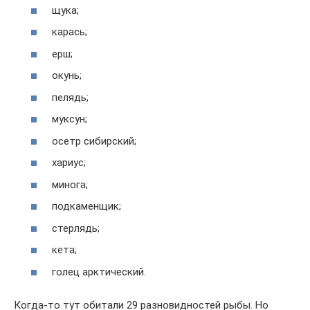
щука;
карась;
ерш;
окунь;
пелядь;
муксун;
осетр сибирский;
хариус;
минога;
подкаменщик;
стерлядь;
кета;
голец арктический.
Когда-то тут обитали 29 разновидностей рыбы. Но