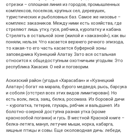
отрезки – сплошная линия из городов, промышленных
комплексов, поселков, крупных сел, деревушек,
туристических и рыболовных баз. Самое же низовье –
комплекс заказников. Между ними есть хозяйства, где
стреляют лишь утку, гуся, рябчика, куропатку и кабана.
Стрелять в остальной зоне (жилой и «заказной»), как вы
поняли, нельзя. Что касается верхнего речного эпизода,
то какая-то его часть касается буферной зоны
заповедника Кузнецкий Алатау. Зато вся остальная
относится к общедоступным охотничьим угодьям. Это
республика Хакасия. О ней и поговорим.
Аскизский район (угодья «Харасабан» и «Кузнецкий
Алатау») богат на марала, бурого медведя, рысь, барсука
и соболя (отстрел всех этих видов лимитирован). Но
есть волк, лиса, заяц, белка, росомаха. Из боровой дичи
– куропатка, тетерев, глухарь, рябчик и вальдшнеп. Из
болотно-озерной доступна разная утка (кроме
краснозобой поганки) и гусь. В местной Красной книге –
белка-летяга, манул, летучие мыши, норка, кабарга,
хищные птицы и совы. Еще околоводная дичь: лебеди,