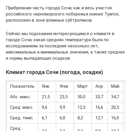
Прибрежная часть города Сочи, как и весь участок
российского черноморского побережья южнее Туапсе,
расположен в зоне влажных субтропиков.
Сейчас мы подскажем интересующимся о климате в
городе Сочи, какая средняя температура была по
исследованиям за последние несколько лет,
максимальные и минимальные значения, а также среднее
и нормы выпадающих осадков:
Климат города Сочи (погода, осадки)
Показатель
Янв.
Фев.
Март
Апр.
Май
И
Абс. макс.
21,5
23,5
30,0
33,7
34,7
35
Сред. макс.
9,6
9,9
12,3
16,6
20,5
24
Сред. темп.
6,1
6,0
8,2
12,1
16,0
20
Сред.