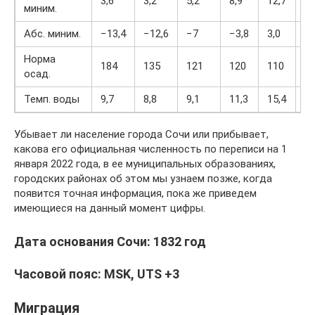
3,6
3,2
5,2
8,9
12,7
16
миним.
Абс. миним.
−13,4
−12,6
−7
−3,8
3,0
7,
Норма
184
135
121
120
110
1
осад.
Темп. воды
9,7
8,8
9,1
11,3
15,4
20
Убывает ли население города Сочи или прибывает,
какова его официальная численность по переписи на 1
января 2022 года, в ее муниципальных образованиях,
городских районах об этом мы узнаем позже, когда
появится точная информация, пока же приведем
имеющиеся на данный момент цифры.
Дата основания Сочи: 1832 год
Часовой пояс: MSK, UTS +3
Миграция