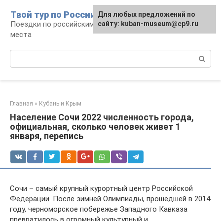
Перейти
Твой тур по России
Для любых предложений по
к
Поездки по российским городам, маршруты и
сайту: kuban-museum@cp9.ru
контенту
места
Поиск:
Главная
»
Кубань и Крым
Население Сочи 2022 численность города,
официальная, сколько человек живет 1
января, перепись
Сочи – самый крупный курортный центр Российской
Федерации. После зимней Олимпиады, прошедшей в 2014
году, черноморское побережье Западного Кавказа
превратилось в огромный культурный и