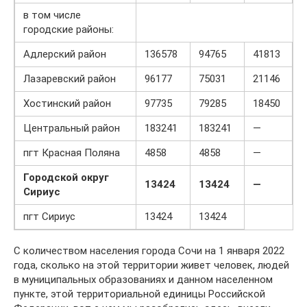
в том числе
городские районы:
Адлерский район
136578
94765
41813
Лазаревский район
96177
75031
21146
Хостинский район
97735
79285
18450
Центральный район
183241
183241
—
пгт Красная Поляна
4858
4858
—
Городской округ
13424
13424
—
Сириус
пгт Сириус
13424
13424
С количеством населения города Сочи на 1 января 2022
года, сколько на этой территории живет человек, людей
в муниципальных образованиях и данном населенном
пункте, этой территориальной единицы Российской