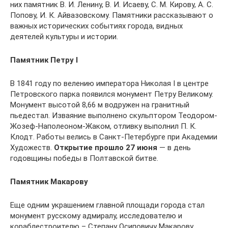
них памятник В. И. Ленину, В. И. Исаеву, С. М. Кирову, А. С.
Попову, И. К. Айвазовскому. Памятники рассказывают о
важных исторических событиях города, видных
деятелей культуры и истории.
Памятник Петру I
В 1841 году по велению императора Николая I в центре
Петровского парка появился монумент Петру Великому.
Монумент высотой 8,66 м водружен на гранитный
пьедестал. Изваяние выполнено скульптором Теодором-
Жозеф-Наполеоном-Жаком, отливку выполнил П. К.
Клодт. Работы велись в Санкт-Петербурге при Академии
Художеств.
Открытие прошло 27 июня
— в день
годовщины победы в Полтавской битве.
Памятник Макарову
Еще одним украшением главной площади города стал
монумент русскому адмиралу, исследователю и
кораблестроителю – Степану Осиповичу Макарову.