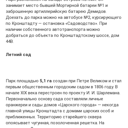
занимает место бывшей Мортирной батареи №1 и
заброшенную артиллерийскую батарею Демидов.
Доехать до парка можно на автобусе №2, курсирующего
по Кронштадту — остановка «Садоводство». При
наличии собственного автотранспорта можно
добраться до объекта по Кронштадтскому шоссе, дом
44В.
Летний сад
Парк площадью
5,1 га
создан при Петре Великом и стал
первым общественным городским садом в 1806 году. В
начале XIX века перестроен по проекту И. И. Шарлемана.
Первоначально основу сада составляли личные
оранжереи и сады домов «Царского города» — некогда
главной улицы Кронштадта с домами царских особ и
приближенных. Территорию старейшего сквера
опоясывает чугунная, позолоченная решетка. На