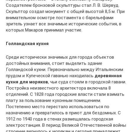
Создателем бронзовой скульптуры стал Л. В. Шервуд.
Скульптор создал монумент с общей высотой 8,5 м. При
внимательном осмотре постамента с барельефами
зритель узнает все значимые исторические события, в
которых Макаров принимал участие.
Голландская кухня
Среди исторически значимых для города объектов
достойных внимания, стоит выделить здание
Голландской кухни. Первоначально между Итальянским
прудом и Купеческой гаванью находилась
деревянная
кухня для моряков
, чьи суда стояли в городской гавани.
Постройка неизвестного архитектора включала 8
отделений. С 1828 года городские власти стали взимать
плату за пользование кухонным помещением.
Постепенно место перестало использоваться по
назначению и превратилось в приют для бездомных. С
1912 по 1940 года в стенах размещалась городская
электростанция. В период Великой Отечественной войны
строение вернулось к морякам и сегодня принадлежит