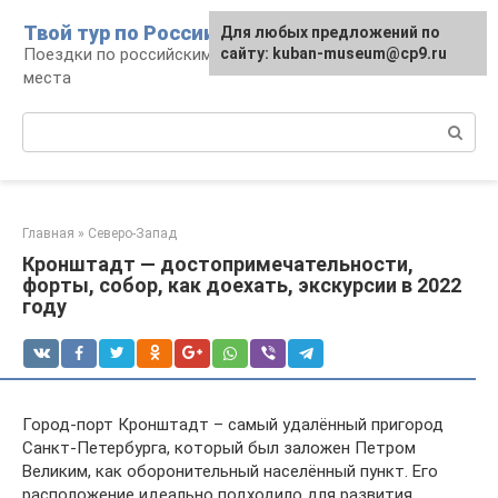
Перейти
Твой тур по России
Для любых предложений по
к
Поездки по российским городам, маршруты и
сайту: kuban-museum@cp9.ru
контенту
места
Поиск:
Главная
»
Северо-Запад
Кронштадт — достопримечательности,
форты, собор, как доехать, экскурсии в 2022
году
Город-порт Кронштадт – самый удалённый пригород
Санкт-Петербурга, который был заложен Петром
Великим, как оборонительный населённый пункт. Его
расположение идеально подходило для развития