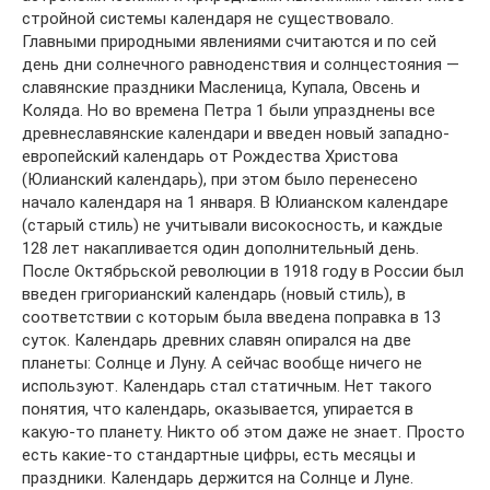
стройной системы календаря не существовало.
Главными природными явлениями считаются и по сей
день дни солнечного равноденствия и солнцестояния —
славянские праздники Масленица, Купала, Овсень и
Коляда. Но во времена Петра 1 были упразднены все
древнеславянские календари и введен новый западно-
европейский календарь от Рождества Христова
(Юлианский календарь), при этом было перенесено
начало календаря на 1 января. В Юлианском календаре
(старый стиль) не учитывали високосность, и каждые
128 лет накапливается один дополнительный день.
После Октябрьской революции в 1918 году в России был
введен григорианский календарь (новый стиль), в
соответствии с которым была введена поправка в 13
суток. Календарь древних славян опирался на две
планеты: Солнце и Луну. А сейчас вообще ничего не
используют. Календарь стал статичным. Нет такого
понятия, что календарь, оказывается, упирается в
какую-то планету. Никто об этом даже не знает. Просто
есть какие-то стандартные цифры, есть месяцы и
праздники. Календарь держится на Солнце и Луне.