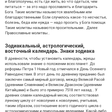
и благополучны, есть где жить, во что одеться, чем
питаться — за это надо прославлять и благодарить
Бога. Такие молитвы назыаются хвалебными или
благодарственными. Если случилось какое-то несчастье,
болезнь, беда или нужда — надо просить у Бога помощи.
Такие молитвы называются просительными… Далее:
Православные молитвы…
Зодиакальный, астрологический,
восточный календарь. Знаки зодиака
В древности, чтобы установить календарь, жрецы
использовали знание о положении всех планет. До
реформы Петра 1 Новый год отмечался в День Осеннего
Равноденствия. В этот день по древнему приданию был
заключен самый мирный договор, между Великой Расой
(древними Славянами) и Великом Драконом (древними
Китайцами) и было это примерно 7518 лет назад… У
древних славян календарный месяц соответствовал
лунному циклу от новолуния к новолунию, учитывая,
таким образом, соотношение всего годичного цикла с
астрономическими и природными явлениями. Какой-либо