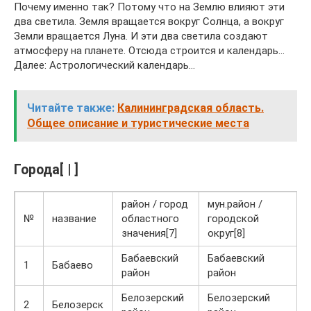
Почему именно так? Потому что на Землю влияют эти
два светила. Земля вращается вокруг Солнца, а вокруг
Земли вращается Луна. И эти два светила создают
атмосферу на планете. Отсюда строится и календарь…
Далее: Астрологический календарь…
Читайте также:
Калининградская область.
Общее описание и туристические места
Города[ | ]
район / город
мун.район /
№
название
областного
городской
значения[7]
округ[8]
Бабаевский
Бабаевский
1
Бабаево
район
район
Белозерский
Белозерский
2
Белозерск