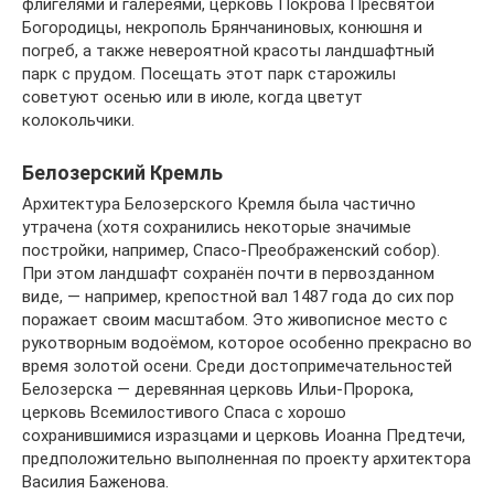
флигелями и галереями, церковь Покрова Пресвятой
Богородицы, некрополь Брянчаниновых, конюшня и
погреб, а также невероятной красоты ландшафтный
парк с прудом. Посещать этот парк старожилы
советуют осенью или в июле, когда цветут
колокольчики.
Белозерский Кремль
Архитектура Белозерского Кремля была частично
утрачена (хотя сохранились некоторые значимые
постройки, например, Спасо-Преображенский собор).
При этом ландшафт сохранён почти в первозданном
виде, — например, крепостной вал 1487 года до сих пор
поражает своим масштабом. Это живописное место с
рукотворным водоёмом, которое особенно прекрасно во
время золотой осени. Среди достопримечательностей
Белозерска — деревянная церковь Ильи-Пророка,
церковь Всемилостивого Спаса с хорошо
сохранившимися изразцами и церковь Иоанна Предтечи,
предположительно выполненная по проекту архитектора
Василия Баженова.