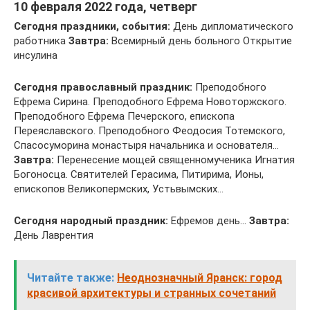
10 февраля 2022 года, четверг
Сегодня праздники, события:
День дипломатического
работника
Завтра:
Всемирный день больного Открытие
инсулина
Сегодня православный праздник:
Преподобного
Ефрема Сирина. Преподобного Ефрема Новоторжского.
Преподобного Ефрема Печерского, епископа
Переяславского. Преподобного Феодосия Тотемского,
Спасосуморина монастыря начальника и основателя…
Завтра:
Перенесение мощей священномученика Игнатия
Богоносца. Святителей Герасима, Питирима, Ионы,
епископов Великопермских, Устьвымских…
Сегодня народный праздник:
Ефремов день…
Завтра:
День Лаврентия
Читайте также:
Неоднозначный Яранск: город
красивой архитектуры и странных сочетаний