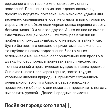
серьезнее отнестись ко многовековому опыту
поколений. Большинство из нас, сдавая экзамены,
просят их поругать, похвалившись какой-то удачей или
везеньем, сплевывали чтобы не сглазить или стучали по
дереву, идти в обход если черная кошка перешла дорогу,
боимся числа 13 и многое другое. А кто из нас не имеет
счастливых вещей, чисел? Кто хоть раз в жизни ни
прибегал к помощи судьбы, кто не верил в тайны? Как
будто бы все, что связано с приметами, заложено где-
то глубоко в нашем подсознании. Часто мы их
вспоминаем машинально, бессознательно или просто в
шутку. Но, бесспорно, в приметах таится множество
точных знаний и практическая мудрость наших предков.
Они охватывают все характерные, часто трудно
уловимые явления природы. В приметах сохранилось
очень много, того что было в старых народных
праздниках и обычаях, они помогают предвидеть погоду,
вырастить урожай… Далее: Народные приметы…
Посёлки городского типа[ | ]