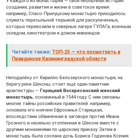
У каждого из монастырей — своя необычная история
создания, развития и жизни в советское время:
например, Спасо-Прилуцкому монастырю приходилось
служить пересыльной тюрьмой для раскулаченных,
которых перевозили в северные лагеря ГУЛАГа, военным
складом, кинотеатром и домом инвалидов.
Читайте также:
ТОП-25 — что посмотреть в
Правдинске Калининградской области
Неподалёку от Кирилло-Белозерского монастыря, на
берегу реки Шексны, стоит ещё один памятник
архитектуры —
Горицкий Воскресенский женский
монастырь
, основанный в 1544 году. С ним связаны
многие тайны российских правителей: например,
основала его княгиня Ефросинья Старицкая,
впоследствии обвинённая в заговоре против Ивана
Грозного и насильно утопленная в Шексне вместе с
другими монахинями по царскому приказу. Затем в
монастырь была сослана дочь Бориса Годунова Ксения.