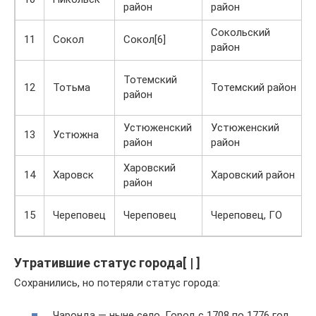
район
район
Сокольский
11
Сокол
Сокол[6]
район
Тотемский
12
Тотьма
Тотемский район
район
Устюженский
Устюженский
13
Устюжна
район
район
Харовский
14
Харовск
Харовский район
район
15
Череповец
Череповец
Череповец, ГО
Утратившие статус города[ | ]
Сохранились, но потеряли статус города:
Чаронда — ныне село. Город с 1708 по 1776 год.