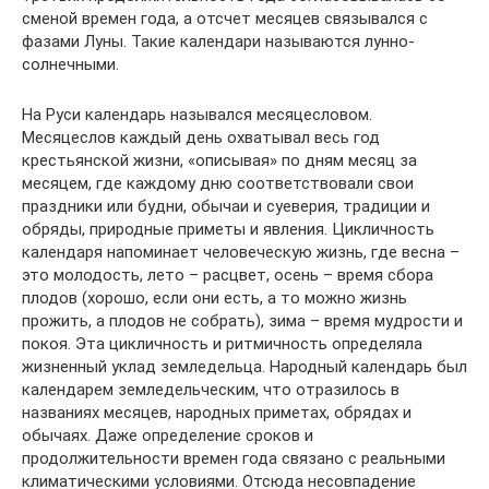
сменой времен года, а отсчет месяцев связывался с
фазами Луны. Такие календари называются лунно-
солнечными.
На Руси календарь назывался месяцесловом.
Месяцеслов каждый день охватывал весь год
крестьянской жизни, «описывая» по дням месяц за
месяцем, где каждому дню соответствовали свои
праздники или будни, обычаи и суеверия, традиции и
обряды, природные приметы и явления. Цикличность
календаря напоминает человеческую жизнь, где весна –
это молодость, лето – расцвет, осень – время сбора
плодов (хорошо, если они есть, а то можно жизнь
прожить, а плодов не собрать), зима – время мудрости и
покоя. Эта цикличность и ритмичность определяла
жизненный уклад земледельца. Народный календарь был
календарем земледельческим, что отразилось в
названиях месяцев, народных приметах, обрядах и
обычаях. Даже определение сроков и
продолжительности времен года связано с реальными
климатическими условиями. Отсюда несовпадение