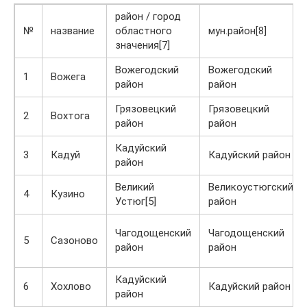
район / город
№
название
областного
мун.район[8]
значения[7]
Вожегодский
Вожегодский
1
Вожега
район
район
Грязовецкий
Грязовецкий
2
Вохтога
район
район
Кадуйский
3
Кадуй
Кадуйский район
район
Великий
Великоустюгский
4
Кузино
Устюг[5]
район
Чагодощенский
Чагодощенский
5
Сазоново
район
район
Кадуйский
6
Хохлово
Кадуйский район
район