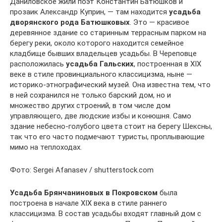
Даниловское жили поэт Константин Батюшков и
прозаик Александр Куприн, — там находится
усадьба
дворянского рода Батюшковых
. Это — красивое
деревянное здание со старинным террасным парком на
берегу реки, около которого находится семейное
кладбище бывших владельцев усадьбы. В Череповце
расположилась
усадьба Гальских
, построенная в XIX
веке в стиле провинциального классицизма, ныне —
историко-этнографический музей. Она известна тем, что
в ней сохранился не только барский дом, но и
множество других строений, в том числе дом
управляющего, две людские избы и конюшня. Само
здание небесно-голубого цвета стоит на берегу Шексны,
так что его часто подмечают туристы, проплывающие
мимо на теплоходах.
Фото: Sergei Afanasev / shutterstock.com
Усадьба Брянчаниновых в Покровском
была
построена в начале XIX века в стиле раннего
классицизма. В состав усадьбы входят главный дом с