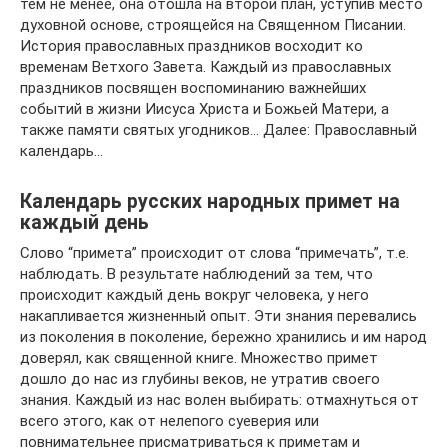
тем не менее, она отошла на второй план, уступив место
духовной основе, строящейся на Священном Писании.
История православных праздников восходит ко
временам Ветхого Завета. Каждый из православных
праздников посвящен воспоминанию важнейших
событий в жизни Иисуса Христа и Божьей Матери, а
также памяти святых угодников… Далее: Православный
календарь…
Календарь русских народных примет на
каждый день
Слово “примета” происходит от слова “примечать”, т.е.
наблюдать. В результате наблюдений за тем, что
происходит каждый день вокруг человека, у него
накапливается жизненный опыт. Эти знания перевались
из поколения в поколение, бережно хранились и им народ
доверял, как священной книге. Множество примет
дошло до нас из глубины веков, не утратив своего
знания. Каждый из нас волен выбирать: отмахнуться от
всего этого, как от нелепого суеверия или
повнимательнее присматриваться к приметам и