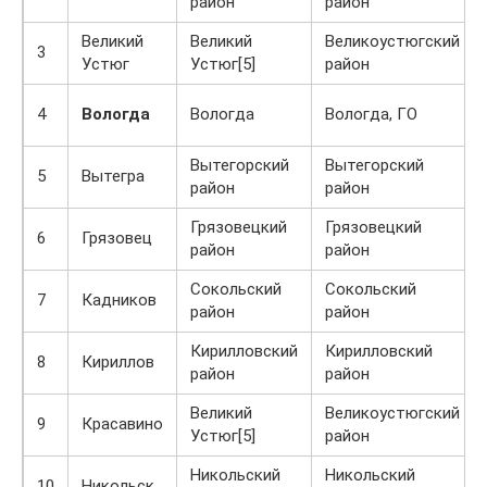
район
район
Великий
Великий
Великоустюгский
3
Устюг
Устюг[5]
район
4
Вологда
Вологда
Вологда, ГО
Вытегорский
Вытегорский
5
Вытегра
район
район
Грязовецкий
Грязовецкий
6
Грязовец
район
район
Сокольский
Сокольский
7
Кадников
район
район
Кирилловский
Кирилловский
8
Кириллов
район
район
Великий
Великоустюгский
9
Красавино
Устюг[5]
район
Никольский
Никольский
10
Никольск