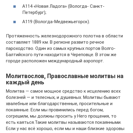
А114 «Новая Ладога» (Вологда- Санкт-
Петербург);
А119 (Вологда-Медвежьегорск).
Протяженность железнодорожного полотна в области
составляет 1889 км. В регионе развито речное
пароходство. Один из самых крупных портов Волго-
Балтийского пути находится в Череповце. В этом же
городе расположен международный аэропорт.
Молитвослов, Православные молитвы на
каждый день
Молитва — самое мощное средство к исцелению всех
болезней — и телесных, и душевных. Молитвы бывают
хвалебные или благодарственные, просительные и
покаянные. Если мы провинились перед богом,
согрешили, мы должны просить у Него прощения, то
есть каяться.Такие молитвы называются покаянными.
Если у нас всё хорошо, если мы и наши близкие здоровы