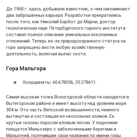
До 1968 г. здесь добывали известняк, о чем напоминают
два заброшенных карьера. Разработки прекратились
после того, как Николай Барбот де Марни, доктор
геологических наук Петербургского горного института
составил полное описание уникальных ископаемых
отложений. Теперь из-за природоохранного статуса на
горе запрещено вести любую хозяйственную
деятельность, включая выпас скота.
Гора Мальгора
Координаты: 60.678056, 35.378611.
Самая высокая точка Вологодской области находится в
Вытегорском районе и имеет высоту над уровнем моря
304 м. Это часть Вепсской возвышенности, немного
вытянутая и состоящая из нескольких холмов. Ее
крутые склоны поросли еловым лесом. У подножия
плещется Мальозеро с заболоченными берегами и
Мальручей, получившие свои названия по имени горы.