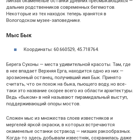
линзах окаменелые останки древних пресмыкающихся —
дальних родственников современных бегемотов.
Некоторые из тех находок теперь хранятся в
Вологодском музее-заповеднике.
Мыс Бык
Координаты: 60.660529, 45.718764.
Берега Сухоны — места удивительной красоты. Там, где
в нее впадает Верхняя Ерга, находится одно из них —
эрозионный останец, получивший имя Бык. Принято
считать, что он похож на быка, пьющего воду, но все-
таки это название скорее всего из области архитектуры.
Ведь «быком» в ней называют пирамидальный выступ,
поддерживающий опоры мостов.
Сложен мыс из множества слоев известняков и
мергелей яркой окраски, в которых встречаются
окаменелые останки остракод — низших ракообразных.
Когда-то здесь добывали известняк, сохранилась даже