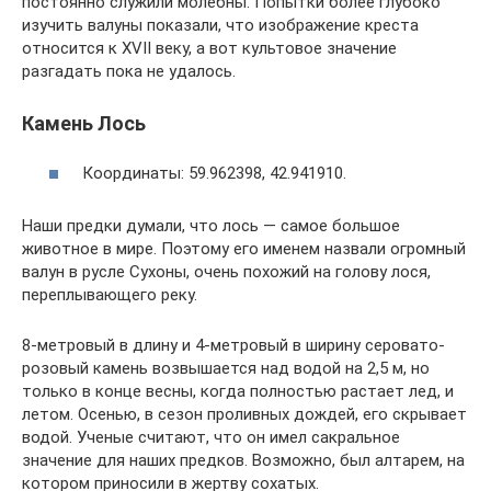
постоянно служили молебны. Попытки более глубоко
изучить валуны показали, что изображение креста
относится к XVII веку, а вот культовое значение
разгадать пока не удалось.
Камень Лось
Координаты: 59.962398, 42.941910.
Наши предки думали, что лось — самое большое
животное в мире. Поэтому его именем назвали огромный
валун в русле Сухоны, очень похожий на голову лося,
переплывающего реку.
8-метровый в длину и 4-метровый в ширину серовато-
розовый камень возвышается над водой на 2,5 м, но
только в конце весны, когда полностью растает лед, и
летом. Осенью, в сезон проливных дождей, его скрывает
водой. Ученые считают, что он имел сакральное
значение для наших предков. Возможно, был алтарем, на
котором приносили в жертву сохатых.