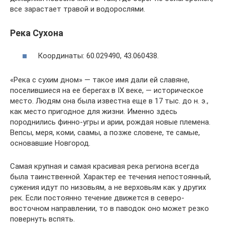
все зарастает травой и водорослями.
Река Сухона
Координаты: 60.029490, 43.060438.
«Река с сухим дном» — такое имя дали ей славяне,
поселившиеся на ее берегах в IX веке, — историческое
место. Людям она была известна еще в 17 тыс. до н. э.,
как место пригодное для жизни. Именно здесь
породнились финно-угры и арии, рождая новые племена.
Вепсы, меря, коми, саамы, а позже словене, те самые,
основавшие Новгород.
Самая крупная и самая красивая река региона всегда
была таинственной. Характер ее течения непостоянный,
сужения идут по низовьям, а не верховьям как у других
рек. Если постоянно течение движется в северо-
восточном направлении, то в паводок оно может резко
повернуть вспять.