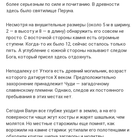
более серьезным по силе и почитанию. В древности
здесь было святилище Перуна.
Несмотря на внушительные размеры (около 5 м в ширину,
2 — в высоту и 8 — в длину) обнаружить его совсем не
просто. С восточной стороны камня есть огромные
ступени. Когда-то их было 12, сейчас осталось только
пять. А углубление с южной стороны называют следом
Бога, который присел здесь отдохнуть.
Неподалеку от Утюга есть древний могильник, возраст
которого датируется X веком. Предположительно
захоронение принадлежит Чуди — загадочному
славянскому племени. Однако, следов их постоянного
пребывания в этих местах нет.
Сегодня Валун все глубже уходит в землю, а на его
поверхности чаще жгут костры и жарят шашлыки, чем
молятся. Но местные старожилы еще помнят, как
ворожили на камне старики: устилали его полотенцами и
обходили кругом, шепча заговоры и молитвы.