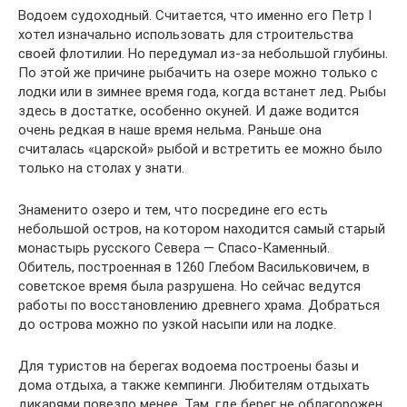
Водоем судоходный. Считается, что именно его Петр I
хотел изначально использовать для строительства
своей флотилии. Но передумал из-за небольшой глубины.
По этой же причине рыбачить на озере можно только с
лодки или в зимнее время года, когда встанет лед. Рыбы
здесь в достатке, особенно окуней. И даже водится
очень редкая в наше время нельма. Раньше она
считалась «царской» рыбой и встретить ее можно было
только на столах у знати.
Знаменито озеро и тем, что посредине его есть
небольшой остров, на котором находится самый старый
монастырь русского Севера — Спасо-Каменный.
Обитель, построенная в 1260 Глебом Васильковичем, в
советское время была разрушена. Но сейчас ведутся
работы по восстановлению древнего храма. Добраться
до острова можно по узкой насыпи или на лодке.
Для туристов на берегах водоема построены базы и
дома отдыха, а также кемпинги. Любителям отдыхать
дикарями повезло менее. Там, где берег не облагорожен,