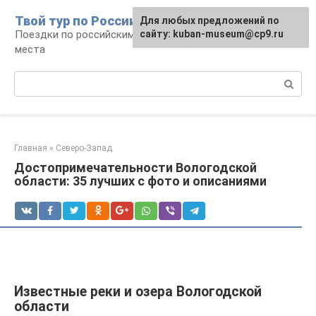
Перейти
Твой тур по России
Для любых предложений по
к
Поездки по российским городам, маршруты и
сайту: kuban-museum@cp9.ru
контенту
места
Поиск:
Главная
»
Северо-Запад
Достопримечательности Вологодской
области: 35 лучших с фото и описаниями
Известные реки и озера Вологодской
области