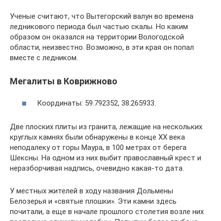
Ученые считают, что Вытегорский валун во времена
ледникового периода был частью скалы. Но каким
образом он оказался на территории Вологодской
области, неизвестно. Возможно, в эти края он попал
вместе с ледником.
Мегалиты в Коврижново
Координаты: 59.792352, 38.265933.
Две плоских плиты из гранита, лежащие на нескольких
круглых камнях были обнаружены в конце XX века
неподалеку от горы Маура, в 100 метрах от берега
Шексны. На одном из них выбит православный крест и
неразборчивая надпись, очевидно какая-то дата.
У местных жителей в ходу названия Дольмены
Белозерья и «святые плошки». Эти камни здесь
почитали, а еще в начале прошлого столетия возле них