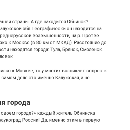
ашей страны. А где находится Обнинск?
Калужской обл. Географически он находится на
Среднерусской возвышенности, на р. Протве
изко к Москве (в 80 км от МКАД). Расстояние до
ости находятся города: Тула, Брянск, Смоленск.
ловек.
изко к Москве, то у многих возникает вопрос: к
 самом деле это именно Калужская, а не
ия города
о своем городе?» каждый житель Обнинска
 наукоград России! Да, именно этим в первую