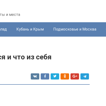
ты и места
апад
Кубань и Крым
Подмосковье и Москва
я и что из себя