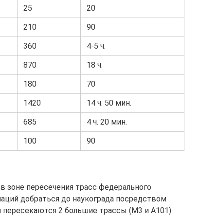
25
20
210
90
360
4-5 ч.
870
18 ч.
180
70
1420
14 ч. 50 мин.
685
4 ч. 20 мин.
100
90
 в зоне пересечения трасс федерального
иаций добраться до наукограда посредством
 пересекаются 2 большие трассы (М3 и А101).