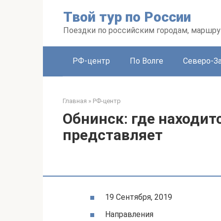
Перейти
Твой тур по России
к
контенту
Поездки по российским городам, маршру
РФ-центр
По Волге
Северо-З
Главная
»
РФ-центр
Обнинск: где находитс
представляет
19 Сентября, 2019
Направления