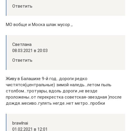
Ответить
МО вобще и Моска шлак мусор..,
Светлана
08.03.2021 в 20:03
Ответить
Живу в Балашихе 9-й год…дороги редко
чистятся(центральные) зимой наледь…летом пыль
столбом…тротуары, вдоль дороги ,не везде
проложены..от перекрестка советская-звездная )после
дождя..месиво..гулять негде..нет метро…пробки
brawlnai
01.02.2021 в 12:01