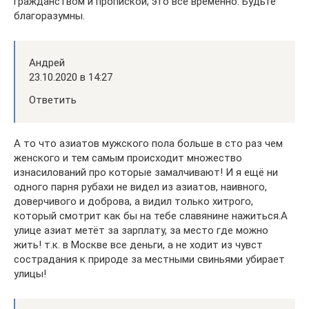
гражданством и пропиской, это все временно. Будьте
благоразумны.
Андрей
23.10.2020 в 14:27
Ответить
А то что азиатов мужского пола больше в сто раз чем
женского и тем самым происходит множество
изнасилований про которые замалчивают! И я ещё ни
одного парня рубахи не видел из азиатов, наивного,
доверчивого и доброва, а видил только хитрого,
который смотрит как бы на тебе славянине нажиться.А
улице азиат метёт за зарплату, за место где можно
жить! т.к. в Москве все деньги, а не ходит из чувст
сострадания к природе за местными свиньями убирает
улицы!