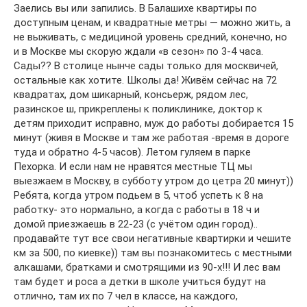
Заелись вы или запились. В Балашихе квартиры по
доступным ценам, и квадратные метры — можно жить, а
не выживать, с медициной уровень средний, конечно, но
и в Москве мы скорую ждали «в сезон» по 3-4 часа.
Сады?? В столице нынче сады только для москвичей,
остальные как хотите. Школы да! Живём сейчас на 72
квадратах, дом шикарный, консьерж, рядом лес,
разинское ш, прикреплены к поликлинике, доктор к
детям приходит исправно, муж до работы добирается 15
минут (живя в Москве и там же работая -время в дороге
туда и обратно 4-5 часов). Летом гуляем в парке
Пехорка. И если нам не нравятся местные ТЦ мы
выезжаем в Москву, в субботу утром до цетра 20 минут))
Ребята, когда утром подьем в 5, чтоб успеть к 8 на
работку- это нормально, а когда с работы в 18 ч и
домой приезжаешь в 22-23 (с учётом один город)..
продавайте тут все свои негативные квартирки и чешите
км за 500, по киевке)) там вы познакомитесь с местными
алкашами, братками и смотрящими из 90-х!!! И лес вам
там будет и роса а детки в школе учиться будут на
отлично, там их по 7 чел в классе, на каждого,