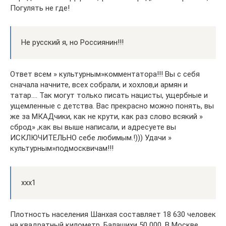
Погулять не где!
Не русский я, но Россиянин!!!
Ответ всем » культурным»комментатора!!! Вы с себя
сначала начните, всех собрали, и хохлов,и армян и
татар…. Так могут только писать нацисты, ущербные и
ущемленные с детства. Вас прекрасно можно понять, вы
же за МКАДчики, как не крути, как раз слово всякий »
сброд» ,как вы выше написали, и адресуете вы
ИСКЛЮЧИТЕЛЬНО себе любимым.!))) Удачи »
культурным»подмосквичам!!!
ххх1
Плотность населения Шанхая составляет 18 630 человек
на квадратный километр, Балашихи 50 000. В Москве