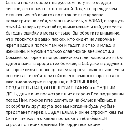
быть и плохо говорит на русском, но у него сердце
чистое, а что взять с тех свиней. Так, что прежде чем
отзываьься об азиатах вот так вот не красиво,
посмотрите на себя, чем вы кичитесь, я АЗИАТ, и горжусь
этим! А теперь прочитайте, внимательно и найдите хотя
бы одну ошибку в моем отзыве. Вы обратите внимание,
что творится в ваших парках, кто сидит на лавочка и
жрёт водку, а потом там же и гадит, и стар, и млад, и
женщины, и мужики только славянской внешности, а
бомжей, которые и попрошайничают, вы видели хотя бы
одного азиата среди этих бомжей, а бабушки и дедушки,
которые сидят возле церквей и просят милостыню. Если
вы считаете себя «элитой» всего земного шара, то это
уже высокомерие и гордыня, а ВСЕВЫШНИЙ,
СОЗДАТЕЛЬ НАШ, ОН НЕ ЛЮБИТ ТАКИХ и в СУДНЫЙ
ДЕНЬ, даже и не посмотрит в их сторону Все люди равны
перед Ним, прекратите делиться на белых и чёрных, и
оскорблять друг друга, все мы когда-нибудь умрём и
предстанет перед СОЗДАТЕЛЕМ, и он не спросит кем ты
был и где жил, и с какая прописка у тебя была,ОН
спросит о твоих деяниях. Не гордитесь своим