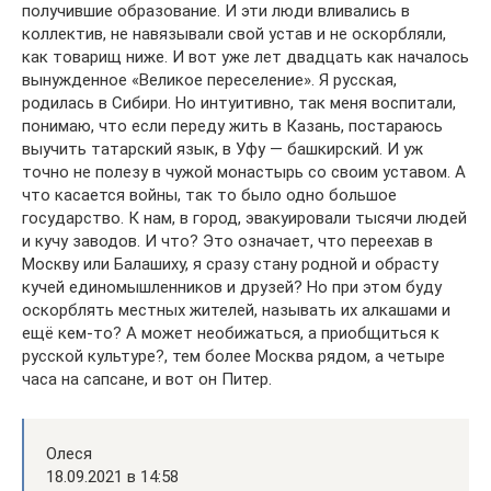
получившие образование. И эти люди вливались в
коллектив, не навязывали свой устав и не оскорбляли,
как товарищ ниже. И вот уже лет двадцать как началось
вынужденное «Великое переселение». Я русская,
родилась в Сибири. Но интуитивно, так меня воспитали,
понимаю, что если переду жить в Казань, постараюсь
выучить татарский язык, в Уфу — башкирский. И уж
точно не полезу в чужой монастырь со своим уставом. А
что касается войны, так то было одно большое
государство. К нам, в город, эвакуировали тысячи людей
и кучу заводов. И что? Это означает, что переехав в
Москву или Балашиху, я сразу стану родной и обрасту
кучей единомышленников и друзей? Но при этом буду
оскорблять местных жителей, называть их алкашами и
ещё кем-то? А может необижаться, а приобщиться к
русской культуре?, тем более Москва рядом, а четыре
часа на сапсане, и вот он Питер.
Олеся
18.09.2021 в 14:58