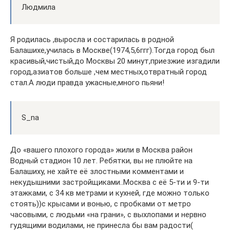
Людмила
Я родилась ,выросла и состарилась в родной
Балашихе,училась в Москве(1974,5,6ггг).Тогда город был
красивый,чистый,до Москвы 20 минут,приезжие изгадили
город,азиатов больше ,чем местных,отвратный город
стал.А люди правда ужасные,много пьяни!
S_na
До «вашего плохого города» жили в Москва район
Водный стадион 10 лет. Ребятки, вы не плюйте на
Балашиху, не хайте её злостными комментами и
некудышними застройщиками..Москва с её 5-ти и 9-ти
этажками, с 34 кв метрами и кухней, где можно только
стоять))с крысами и вонью, с пробками от метро
часовыми, с людьми «на грани», с выхлопами и нервно
гудящими водилами, не принесла бы вам радости(