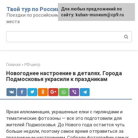
Перейти
Твой тур по России
Для любых предложений по
к
Поездки по российским городам, маршруты и
сайту: kuban-museum@cp9.ru
контенту
места
Поиск:
Главная
»
РФ-центр
Новогоднее настроение в деталях. Города
Подмосковья украсили к праздникам
Яркая иллюминация, украшенные елки с гирляндами и
тематические фотозоны — все это подготовили для
жителей Подмосковья. До Нового года остается чуть
больше недели, поэтому самое время отправиться за
праздничным настроением. Собрали фотографии самых