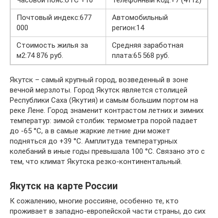
Часовой пояс:UTC +10
Телефонный код:+7 (4112)
Почтовый индекс:677
Автомобильный
000
регион:14
Стоимость жилья за
Средняя заработная
м2:74 876 руб.
плата:65 568 руб.
Якутск – самый крупный город, возведенный в зоне
вечной мерзлоты. Город Якутск является столицей
Республики Саха (Якутия) и самым большим портом на
реке Лене. Город знаменит контрастом летних и зимних
температур: зимой столбик термометра порой падает
до -65 °С, а в самые жаркие летние дни может
подняться до +39 °С. Амплитуда температурных
колебаний в иные годы превышала 100 °С. Связано это с
тем, что климат Якутска резко-континентальный.
Якутск на карте России
К сожалению, многие россияне, особенно те, кто
проживает в западно-европейской части страны, до сих