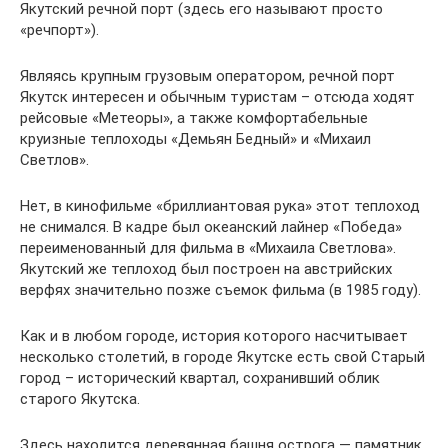
Якутский речной порт (здесь его называют просто
«речпорт»).
Являясь крупным грузовым оператором, речной порт
Якутск интересен и обычным туристам – отсюда ходят
рейсовые «Метеоры», а также комфортабельные
круизные теплоходы «Демьян Бедный» и «Михаил
Светлов».
Нет, в кинофильме «бриллиантовая рука» этот теплоход
не снимался. В кадре был океанский лайнер «Победа»
переименованный для фильма в «Михаила Светлова».
Якутский же теплоход был построен на австрийских
верфях значительно позже съемок фильма (в 1985 году).
Как и в любом городе, история которого насчитывает
несколько столетий, в городе Якутске есть свой Старый
город – исторический квартал, сохранивший облик
старого Якутска.
Здесь находится деревянная башня острога — памятник