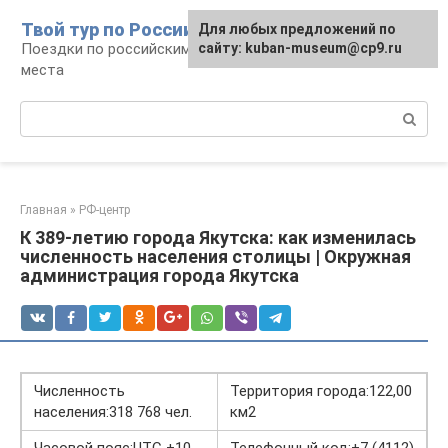
Перейти
Твой тур по России
Для любых предложений по
к
Поездки по российским городам, маршруты и
сайту: kuban-museum@cp9.ru
контенту
места
Поиск:
Главная
»
РФ-центр
К 389-летию города Якутска: как изменилась
численность населения столицы | Окружная
администрация города Якутска
Численность
Территория города:122,00
населения:318 768 чел.
км2