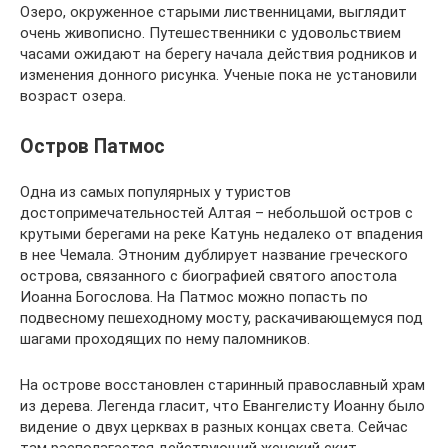
Озеро, окруженное старыми лиственницами, выглядит
очень живописно. Путешественники с удовольствием
часами ожидают на берегу начала действия родников и
изменения донного рисунка. Ученые пока не установили
возраст озера.
Остров Патмос
Одна из самых популярных у туристов
достопримечательностей Алтая – небольшой остров с
крутыми берегами на реке Катунь недалеко от впадения
в нее Чемала. Этноним дублирует название греческого
острова, связанного с биографией святого апостола
Иоанна Богослова. На Патмос можно попасть по
подвесному пешеходному мосту, раскачивающемуся под
шагами проходящих по нему паломников.
На острове восстановлен старинный православный храм
из дерева. Легенда гласит, что Евангелисту Иоанну было
видение о двух церквах в разных концах света. Сейчас