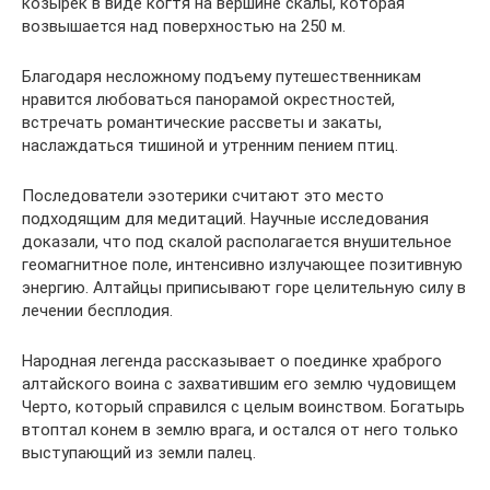
козырек в виде когтя на вершине скалы, которая
возвышается над поверхностью на 250 м.
Благодаря несложному подъему путешественникам
нравится любоваться панорамой окрестностей,
встречать романтические рассветы и закаты,
наслаждаться тишиной и утренним пением птиц.
Последователи эзотерики считают это место
подходящим для медитаций. Научные исследования
доказали, что под скалой располагается внушительное
геомагнитное поле, интенсивно излучающее позитивную
энергию. Алтайцы приписывают горе целительную силу в
лечении бесплодия.
Народная легенда рассказывает о поединке храброго
алтайского воина с захватившим его землю чудовищем
Черто, который справился с целым воинством. Богатырь
втоптал конем в землю врага, и остался от него только
выступающий из земли палец.