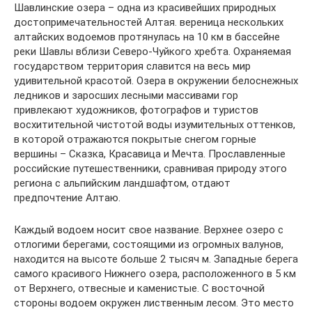
Шавлинские озера – одна из красивейших природных
достопримечательностей Алтая. вереница нескольких
алтайских водоемов протянулась на 10 км в бассейне
реки Шавлы вблизи Северо-Чуйкого хребта. Охраняемая
государством территория славится на весь мир
удивительной красотой. Озера в окружении белоснежных
ледников и заросших лесными массивами гор
привлекают художников, фотографов и туристов
восхитительной чистотой воды изумительных оттенков,
в которой отражаются покрытые снегом горные
вершины – Сказка, Красавица и Мечта. Прославленные
российские путешественники, сравнивая природу этого
региона с альпийским ландшафтом, отдают
предпочтение Алтаю.
Каждый водоем носит свое название. Верхнее озеро с
отлогими берегами, состоящими из огромных валунов,
находится на высоте больше 2 тысяч м. Западные берега
самого красивого Нижнего озера, расположенного в 5 км
от Верхнего, отвесные и каменистые. С восточной
стороны водоем окружен лиственным лесом. Это место