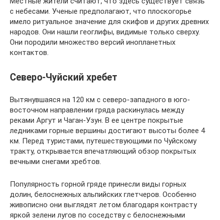
Местные жители считают, что здесь существует связь
с небесами. Ученые предполагают, что плоскогорье
имело ритуальное значение для скифов и других древних
народов. Они нашли геоглифы, видимые только сверху.
Они породили множество версий инопланетных
контактов.
Северо-Чуйский хребет
Вытянувшаяся на 120 км с северо-западного в юго-
восточном направлении гряда раскинулась между
реками Аргут и Чаган-Узун. В ее центре покрытые
ледниками горные вершины достигают высоты более 4
км. Перед туристами, путешествующими по Чуйскому
тракту, открывается впечатляющий обзор покрытых
вечными снегами хребтов.
Популярность горной гряде принесли виды горных
долин, белоснежных альпийских глетчеров. Особенно
живописно они выглядят летом благодаря контрасту
яркой зелени лугов по соседству с белоснежными