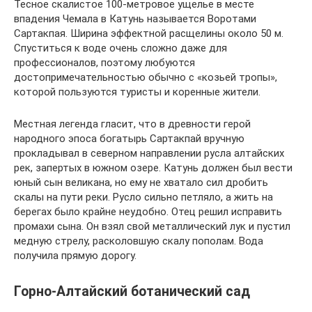
Тесное скалистое 100-метровое ущелье в месте
впадения Чемала в Катунь называется Воротами
Сартакпая. Ширина эффектной расщелины около 50 м.
Спуститься к воде очень сложно даже для
профессионалов, поэтому любуются
достопримечательностью обычно с «козьей тропы»,
которой пользуются туристы и коренные жители.
Местная легенда гласит, что в древности герой
народного эпоса богатырь Сартакпай вручную
прокладывал в северном направлении русла алтайских
рек, запертых в южном озере. Катунь должен был вести
юный сын великана, но ему не хватало сил дробить
скалы на пути реки. Русло сильно петляло, а жить на
берегах было крайне неудобно. Отец решил исправить
промахи сына. Он взял свой металлический лук и пустил
медную стрелу, расколовшую скалу пополам. Вода
получила прямую дорогу.
Горно-Алтайский ботанический сад