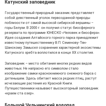
Катунский заповедник
Государственный природный заказник представляет
собой девственный уголок первозданной природы
поблизости от самой высокой сибирской вершины –
горы Белухи. В 2000 г. он получил статус биосферного
резервата по программе ЮНЕСКО «Человек и биосфера».
Идея создания Алтайского горного парка принадлежит
известному путешественнику В.П. Семенову-Тян-
Шанскому. Замысел сохранения характерной экосистемы
Катунского хребта воплотился в конце ХХ столетия.
Заповедник – место обитания многих редких видов
животных. Не напрасно его символом стало
изображение самки краснокнижного снежного барса с
детенышем. Здесь обитает масса редких птиц, растут
исчезающие растения из Красной Книги.
Путешественники называют высокогорный заповедник
«краем ста озер».
Большой Чульчинский водопад