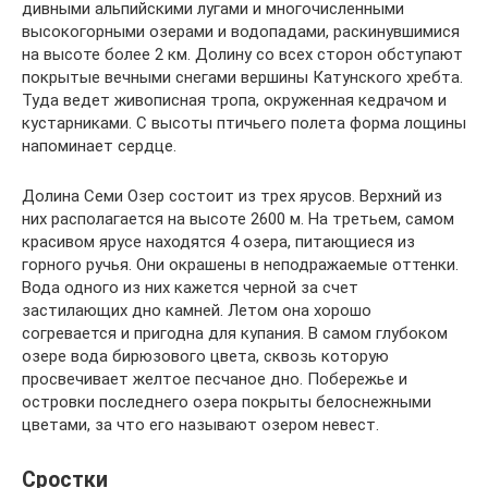
дивными альпийскими лугами и многочисленными
высокогорными озерами и водопадами, раскинувшимися
на высоте более 2 км. Долину со всех сторон обступают
покрытые вечными снегами вершины Катунского хребта.
Туда ведет живописная тропа, окруженная кедрачом и
кустарниками. С высоты птичьего полета форма лощины
напоминает сердце.
Долина Семи Озер состоит из трех ярусов. Верхний из
них располагается на высоте 2600 м. На третьем, самом
красивом ярусе находятся 4 озера, питающиеся из
горного ручья. Они окрашены в неподражаемые оттенки.
Вода одного из них кажется черной за счет
застилающих дно камней. Летом она хорошо
согревается и пригодна для купания. В самом глубоком
озере вода бирюзового цвета, сквозь которую
просвечивает желтое песчаное дно. Побережье и
островки последнего озера покрыты белоснежными
цветами, за что его называют озером невест.
Сростки