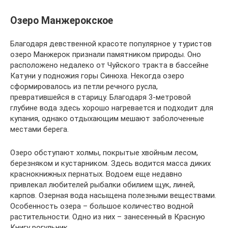
Озеро Манжерокское
Благодаря девственной красоте популярное у туристов
озеро Манжерок признали памятником природы. Оно
расположено недалеко от Чуйского тракта в бассейне
Катуни у подножия горы Синюха. Некогда озеро
сформировалось из петли речного русла,
превратившейся в старицу. Благодаря 3-метровой
глубине вода здесь хорошо нагревается и подходит для
купания, однако отдыхающим мешают заболоченные
местами берега.
Озеро обступают холмы, покрытые хвойным лесом,
березняком и кустарником. Здесь водится масса диких
краснокнижных пернатых. Водоем еще недавно
привлекал любителей рыбалки обилием щук, линей,
карпов. Озерная вода насыщена полезными веществами.
Особенность озера – большое количество водной
растительности. Одно из них – занесенный в Красную
Книгу рогульник.