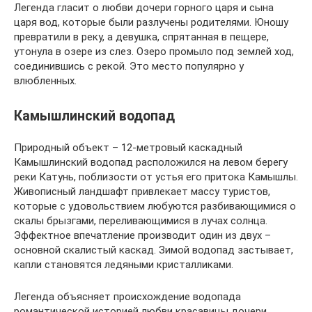
Легенда гласит о любви дочери горного царя и сына
царя вод, которые были разлучены родителями. Юношу
превратили в реку, а девушка, спрятанная в пещере,
утонула в озере из слез. Озеро промыло под землей ход,
соединившись с рекой. Это место популярно у
влюбленных.
Камышлинский водопад
Природный объект – 12-метровый каскадный
Камышлинский водопад расположился на левом берегу
реки Катунь, поблизости от устья его притока Камышлы.
Живописный ландшафт привлекает массу туристов,
которые с удовольствием любуются разбивающимися о
скалы брызгами, переливающимися в лучах солнца.
Эффектное впечатление производит один из двух –
основной скалистый каскад. Зимой водопад застывает,
капли становятся ледяными кристалликами.
Легенда объясняет происхождение водопада
романтической историей любви красавицы дочери