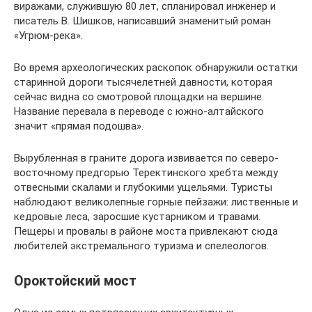
виражами, служившую 80 лет, спланировал инженер и
писатель В. Шишков, написавший знаменитый роман
«Угрюм-река».
Во время археологических раскопок обнаружили остатки
старинной дороги тысячелетней давности, которая
сейчас видна со смотровой площадки на вершине.
Название перевала в переводе с южно-алтайского
значит «прямая подошва».
Вырубленная в граните дорога извивается по северо-
восточному предгорью Теректинского хребта между
отвесными скалами и глубокими ущельями. Туристы
наблюдают великолепные горные пейзажи: лиственные и
кедровые леса, заросшие кустарником и травами.
Пещеры и провалы в районе моста привлекают сюда
любителей экстремального туризма и спелеологов.
Ороктойский мост