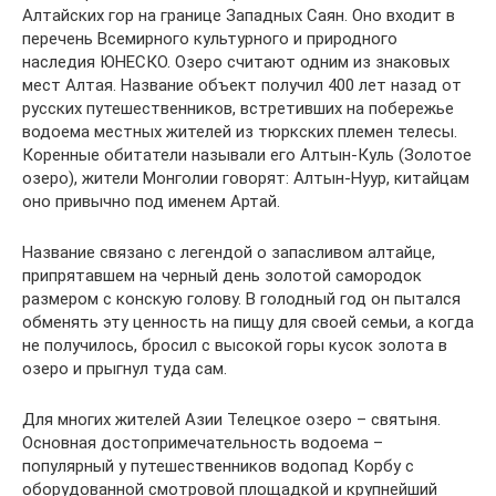
Алтайских гор на границе Западных Саян. Оно входит в
перечень Всемирного культурного и природного
наследия ЮНЕСКО. Озеро считают одним из знаковых
мест Алтая. Название объект получил 400 лет назад от
русских путешественников, встретивших на побережье
водоема местных жителей из тюркских племен телесы.
Коренные обитатели называли его Алтын-Куль (Золотое
озеро), жители Монголии говорят: Алтын-Нуур, китайцам
оно привычно под именем Артай.
Название связано с легендой о запасливом алтайце,
припрятавшем на черный день золотой самородок
размером с конскую голову. В голодный год он пытался
обменять эту ценность на пищу для своей семьи, а когда
не получилось, бросил с высокой горы кусок золота в
озеро и прыгнул туда сам.
Для многих жителей Азии Телецкое озеро – святыня.
Основная достопримечательность водоема –
популярный у путешественников водопад Корбу с
оборудованной смотровой площадкой и крупнейший