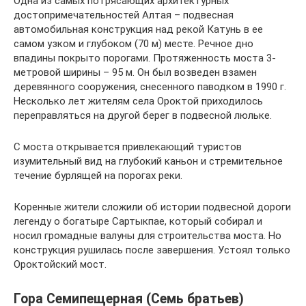
Одна из самых потрясающих архитектурных
достопримечательностей Алтая – подвесная
автомобильная конструкция над рекой Катунь в ее
самом узком и глубоком (70 м) месте. Речное дно
впадины покрыто порогами. Протяженность моста 3-
метровой ширины – 95 м. Он был возведен взамен
деревянного сооружения, снесенного паводком в 1990 г.
Несколько лет жителям села Ороктой приходилось
переправляться на другой берег в подвесной люльке.
С моста открывается привлекающий туристов
изумительный вид на глубокий каньон и стремительное
течение бурлящей на порогах реки.
Коренные жители сложили об истории подвесной дороги
легенду о богатыре Сартыкпае, который собирал и
носил громадные валуны для строительства моста. Но
конструкция рушилась после завершения. Устоял только
Ороктойский мост.
Гора Семипещерная (Семь братьев)