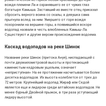
вождя племени Ла и охранявшего ее от чужих глаз
богатыря Камыша. Заставший их вместе отец приказал
сбросить верного воина со скалы, а девушка сама
прыгнула вслед за ним. Умершего от горя вождя
похоронили на вершине горы, а появившийся вскоре
водопад назвали в честь влюбленных Камыш-Ла.
Существуют и другие версии происхождения водоема.
Каскад водопадов на реке Шинок
Название реки Шинок (притока Ануя), ниспадающей с
почти двухкилометровой высоты и протекающей
каменистым кедровым ущельем, означает
«неприступная». На ее протяжении насчитывается более
десятка водопадов. Их высота колеблется от трех до
72 метров. Крупнейший водопад Жираф или Седой
является еще и лидером среди алтайских водопадов. Не
менее бурный Двойной прыжок, в три раза уступающий
лидеру высотой.