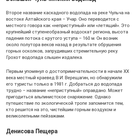
Второе название каскадного водопада на реке Чульча на
востоке Алтайского края – Учар. Оно переводится с
местного говора как «неприступный» или «летящий». Это
крупнейший ступенеобразный водоскат региона, высота
падения потока с крутого уступа – 160 м. Он возник
около полутора веков назад в результате обрушения
горных осколков, запрудивших стремительную реку.
Грохот водопада слышен издалека.
Первым упомянул о достопримечательности в начале ХХ
века местный краевед В.И. Верещагин, но обнаружили
его туристы только в 1981 г. Добраться до водопада
трудно – название «неприступный» оправдано. Может
пригодиться альпинистское снаряжение. Однако
путешествие по экологической тропе запомнится тем,
кто решится на это, чистейшим горным воздухом и
великолепными пейзажами.
Денисова Пещера