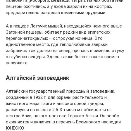
палеолита (носороги, медведи, тигры). На них обитатели
пещеры охотились, а у входа жарили их на кострах,
предварительно разделав каменными орудиями.
А в пещере Летучих мышей, находящейся немного выше
Загонной пещеры, обитает редкий вид египетских
перепончатокрылых – остроухая ночница. Это
единственное место, где теплолюбивые зверьки
забрались так далеко на север, прячась в зимнюю стужу
в глубинах пещеры. Здесь также была стоянка времен
палеолита.
Алтайский заповедник
Алтайский государственный природный заповедник,
созданный в 1932 г. для охраны растительного и
животного мира тайги и высокогорной тундры,
раскинулся на высоте 2,5-3 тысяч м поблизости от
центра Азии, на юго-востоке Горного Алтая. Он особо
охраняется и включен в перечень Всемирного наследия
ЮНЕСКО.