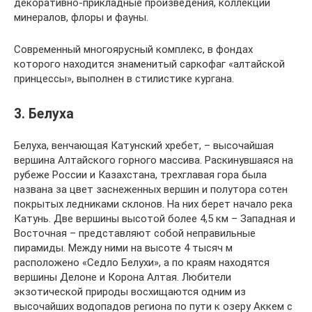
декоративно-прикладные произведения, коллекции
минералов, флоры и фауны.
Современный многоярусный комплекс, в фондах
которого находится знаменитый саркофаг «алтайской
принцессы», выполнен в стилистике кургана.
3. Белуха
Белуха, венчающая Катунский хребет, – высочайшая
вершина Алтайского горного массива. Раскинувшаяся на
рубеже России и Казахстана, трехглавая гора была
названа за цвет заснеженных вершин и полутора сотен
покрытых ледниками склонов. На них берет начало река
Катунь. Две вершины высотой более 4,5 км – Западная и
Восточная – представляют собой неправильные
пирамиды. Между ними на высоте 4 тысяч м
расположено «Седло Белухи», а по краям находятся
вершины Делоне и Корона Алтая. Любители
экзотической природы восхищаются одним из
высочайших водопадов региона по пути к озеру Аккем с