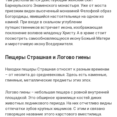
там располагается действующий женский скит
Барнаульского Знаменского монастыря. Уже от моста
приезжим виден высеченный монахиней Фелофеей образ
Богородицы, явившийся настоятельнице на одном из
камней. При входе в скальном углублении
путешественников встречает икона, изображающая
поклонение волхвов младенцу Христу. А в храме стоит
посмотреть самообновляющуюся икону Божьей Матери
и мироточивую икону Вседержителя.
Пещеры Страшная и Логово гиены
Находки пещеры Страшная относят к разным временам
– от неолита до средневековья. Здесь есть каменные,
глиняные, металлические предметы этих эпох.
Логово гиены – небольшая пещера с ровной внутренней
площадкой. Это обширное хранилище костей диких
животных ледникового периода. На них отчетливо видны
отпечатки зубов крупных хищников. С этим и связано
говорящее название этого карстового вместилища.