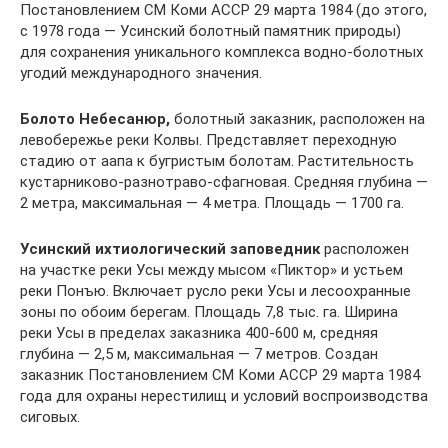
Постановлением СМ Коми АССР 29 марта 1984 (до этого,
с 1978 года — Усинский болотный памятник природы)
для сохранения уникального комплекса водно-болотных
угодий международного значения.
Болото Небесанюр,
болотный заказник, расположен на
левобережье реки Колвы. Представляет переходную
стадию от аапа к бугристым болотам. Растительность
кустарниково-разнотраво-сфагновая. Средняя глубина —
2 метра, максимальная — 4 метра. Площадь — 1700 га.
Усинский ихтиологический заповедник
расположен
на участке реки Усы между мысом «Пиктор» и устьем
реки Понъю. Включает русло реки Усы и лесоохранные
зоны по обоим берегам. Площадь 7,8 тыс. га. Ширина
реки Усы в пределах заказника 400-600 м, средняя
глубина — 2,5 м, максимальная — 7 метров. Создан
заказник Постановлением СМ Коми АССР 29 марта 1984
года для охраны нерестилищ и условий воспроизводства
сиговых.