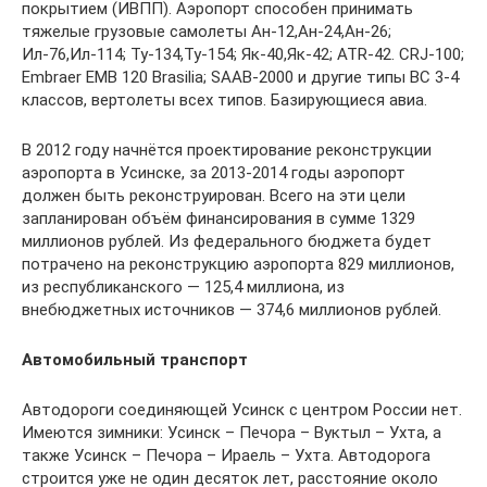
покрытием (ИВПП). Аэропорт способен принимать
тяжелые грузовые самолеты Ан-12,Ан-24,Ан-26;
Ил-76,Ил-114; Ту-134,Ту-154; Як-40,Як-42; ATR-42. CRJ-100;
Embraer EMB 120 Brasilia; SAAB-2000 и другие типы ВС 3-4
классов, вертолеты всех типов. Базирующиеся авиа.
В 2012 году начнётся проектирование реконструкции
аэропорта в Усинске, за 2013-2014 годы аэропорт
должен быть реконструирован. Всего на эти цели
запланирован объём финансирования в сумме 1329
миллионов рублей. Из федерального бюджета будет
потрачено на реконструкцию аэропорта 829 миллионов,
из республиканского — 125,4 миллиона, из
внебюджетных источников — 374,6 миллионов рублей.
Автомобильный транспорт
Автодороги соединяющей Усинск с центром России нет.
Имеются зимники: Усинск – Печора – Вуктыл – Ухта, а
также Усинск – Печора – Ираель – Ухта. Автодорога
строится уже не один десяток лет, расстояние около