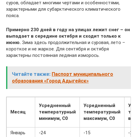
суров, обладает многими чертами и особенностями,
характерными для субарктического климатического
пояса.
Примерно 230 дней в году на улицах лежит снег – он
выпадает в середине октября и сходит только к
июню.
Зима здесь продолжительная и суровая, лето –
короткое и не жаркое. Для сентября и октября
характерны постоянная ледяная изморось.
Читайте также:
Паспорт муниципального
образования «Город Адыгейск»
Усредненный
Усредненный
Уср
Месяц
температурный
температурный
тем
минимум, С0
максимум, С0
воз
Январь
-24
-15
-20