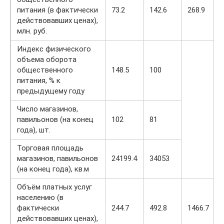
питания (в фактически
73.2
142.6
268.9
действовавших ценах),
млн. руб.
Индекс физического
объема оборота
общественного
148.5
100
питания, % к
предыдущему году
Число магазинов,
павильонов (на конец
102
81
года), шт.
Торговая площадь
магазинов, павильонов
24199.4
34053
(на конец года), кв.м
Объём платных услуг
населению (в
фактически
244.7
492.8
1466.7
действовавших ценах),