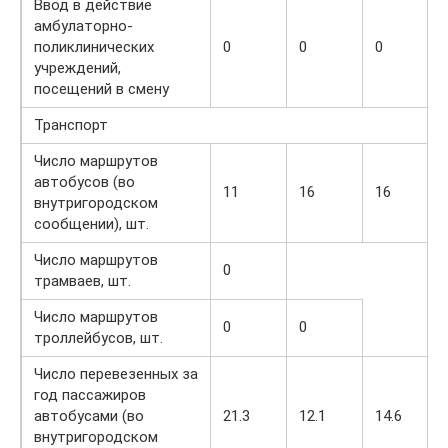
Ввод в действие
амбулаторно-
поликлинических
0
0
0
учреждений,
посещений в смену
Транспорт
Число маршрутов
автобусов (во
11
16
16
внутригородском
сообщении), шт.
Число маршрутов
0
трамваев, шт.
Число маршрутов
0
0
троллейбусов, шт.
Число перевезенных за
год пассажиров
автобусами (во
21.3
12.1
14.6
внутригородском