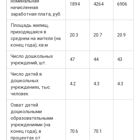
номинальная
1894
4264
6906
начисленная
заработная плата, руб.
Площадь жилищ,
приходящаяся в
20.3
20.7
20.9
среднем на жителя (на
конец года), кв.м
Число дошкольных
47
44
43
учреждений, шт.
Число детей в
дошкольных
4.2
4.3
4.3
учреждениях, тыс.
человек
Охват детей
дошкольными
образовательными
учреждениями (на
конец года), в
70.6
70.1
процентах от