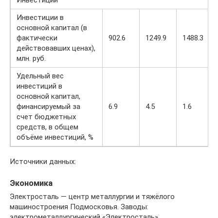
Инвестиции в
основной капитал (в
фактически
902.6
1249.9
1488.3
действовавших ценах),
млн. руб.
Удельный вес
инвестиций в
основной капитал,
финансируемый за
6.9
4.5
1.6
счет бюджетных
средств, в общем
объёме инвестиций, %
Источники данных:
Экономика
Электросталь — центр металлургии и тяжёлого
машиностроения Подмосковья. Заводы:
электрометаллургический «Электросталь»,