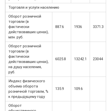
Торговля и услуги населению
Оборот розничной
торговли (в
фактически
887.6
1936
3371.3
действовавших ценах),
млн. руб.
Оборот розничной
торговли (в
фактически
6025.8
13242.1
23044
действовавших ценах),
на душу населения,
руб.
Индекс физического
объема оборота
135.9
109.6
розничной торговли, %
к предыдущему году
Оборот
общественного