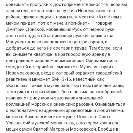
совершать прогулки к достопримечательностям, если вы
заселитесь в квартиры на сутки в Новомосковске в
районе, прилегающем к памятным местам. «Кто к нам с
мечом придет, тот от меча и погибнет» — говорил
Дмитрий Донской, избавивший Русь от черной руки
золотой орды и объединивший русские княжества.
Монумент князю расположен в центре города, и
добраться до него не составит труда. Тем более, если
вы снимаете квартиры в краткосрочную аренду в
центральном районе Новомосковска. Ознакомится с
городской историей вы сможете в Музее истории г.
Новомосковска, вход в который охраняет гвардейский
реактивный миномет БМ-13-16, известный как
«Катюша». Также в музее работают выставочные залы,
тематика которых может быть весьма разнообразной,
начиная от рисунков и заканчивая уникальной
коллекцией морских и океанских раковин. Ознакомиться
с экспонатами, найденными археологами и любителями,
можно в Археологическом музее. Посетите Свято-
Успенскоий мужской монастырь, в котором хранятся
мощи самой Святой Матроны Московской. Вообще в