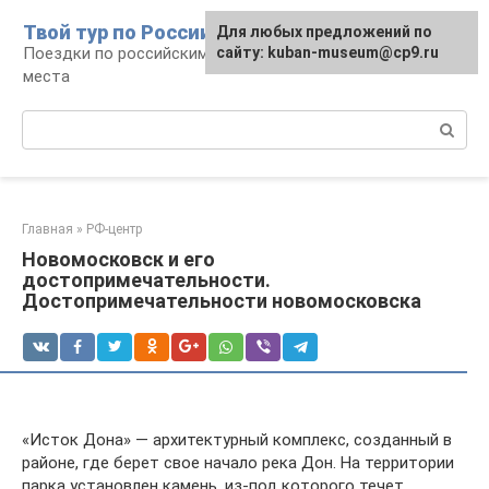
Перейти
Твой тур по России
Для любых предложений по
к
Поездки по российским городам, маршруты и
сайту: kuban-museum@cp9.ru
контенту
места
Поиск:
Главная
»
РФ-центр
Новомосковск и его
достопримечательности.
Достопримечательности новомосковска
«Исток Дона» — архитектурный комплекс, созданный в
районе, где берет свое начало река Дон. На территории
парка установлен камень, из-под которого течет