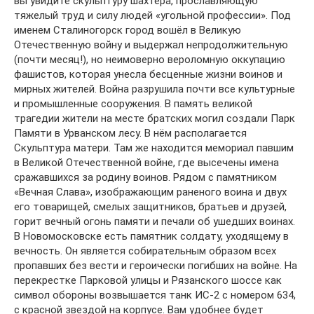
вы увидите скульптуру шахтера, прославляющую
тяжелый труд и силу людей «угольной профессии». Под
именем Сталиногорск город вошёл в Великую
Отечественную войну и выдержал непродолжительную
(почти месяц!), но неимоверно вероломную оккупацию
фашистов, которая унесла бесценные жизни воинов и
мирных жителей. Война разрушила почти все культурные
и промышленные сооружения. В память великой
трагедии жители на месте братских могил создали Парк
Памяти в Урванском лесу. В нём располагается
Скульптура матери. Там же находится мемориал павшим
в Великой Отечественной войне, где высечены имена
сражавшихся за родину воинов. Рядом с памятником
«Вечная Слава», изображающим раненого воина и двух
его товарищей, смелых защитников, братьев и друзей,
горит вечный огонь памяти и печали об ушедших воинах.
В Новомосковске есть памятник солдату, уходящему в
вечность. Он является собирательным образом всех
пропавших без вести и героически погибших на войне. На
перекрестке Парковой улицы и Рязанского шоссе как
символ обороны возвышается танк ИС-2 с номером 634,
с красной звездой на корпусе. Вам удобнее будет