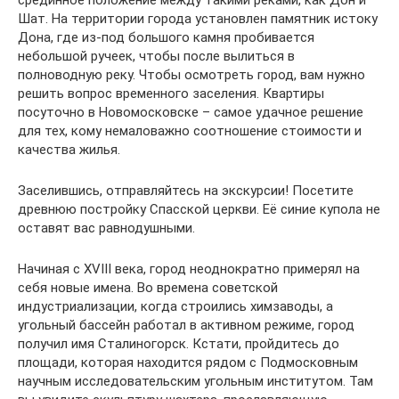
срединное положение между такими реками, как Дон и
Шат. На территории города установлен памятник истоку
Дона, где из-под большого камня пробивается
небольшой ручеек, чтобы после вылиться в
полноводную реку. Чтобы осмотреть город, вам нужно
решить вопрос временного заселения. Квартиры
посуточно в Новомосковске – самое удачное решение
для тех, кому немаловажно соотношение стоимости и
качества жилья.
Заселившись, отправляйтесь на экскурсии! Посетите
древнюю постройку Спасской церкви. Её синие купола не
оставят вас равнодушными.
Начиная с XVIII века, город неоднократно примерял на
себя новые имена. Во времена советской
индустриализации, когда строились химзаводы, а
угольный бассейн работал в активном режиме, город
получил имя Сталиногорск. Кстати, пройдитесь до
площади, которая находится рядом с Подмосковным
научным исследовательским угольным институтом. Там