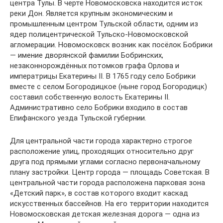
центра Тулы. В черте Новомосковска находится исток
реки Дон. Является крупным экономическим и
промышленным центром Тульской области, одним из
ядер полицентрической Тульско-Новомосковской
агломерации. Новомосковск возник как посёлок Бобрики
— имение дворянской фамилии Бобринских,
незаконнорождённых потомков графа Орлова и
императрицы Екатерины II. В 1765 году село Бобрики
вместе с селом Богородицкое (ныне город Богородицк)
составил собственную волость Екатерины II.
Административно село Бобрики входило в состав
Епифанского уезда Тульской губернии.
Для центральной части города характерно строгое
расположение улиц, проходящих относительно друг
друга под прямыми углами согласно первоначальному
плану застройки. Центр города — площадь Советская. В
центральной части города расположена парковая зона
«Детский парк», в состав которого входит каскад
искусственных бассейнов. На его территории находится
Новомосковская детская железная дорога — одна из