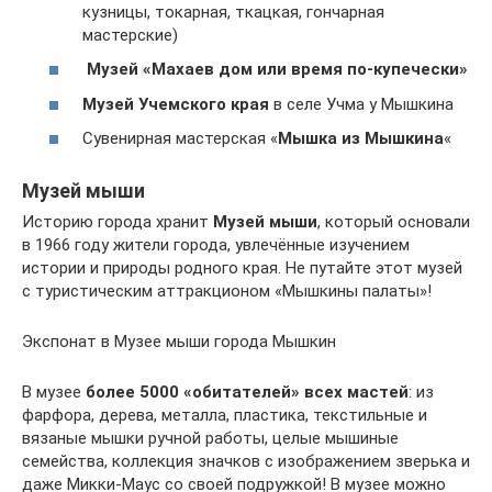
кузницы, токарная, ткацкая, гончарная
мастерские)
Музей «Махаев дом или время по-купечески»
Музей Учемского края
в селе Учма у Мышкина
Сувенирная мастерская «
Мышка из Мышкина
«
Музей мыши
Историю города хранит
Музей мыши
, который основали
в 1966 году жители города, увлечённые изучением
истории и природы родного края. Не путайте этот музей
с туристическим аттракционом «Мышкины палаты»!
Экспонат в Музее мыши города Мышкин
В музее
более 5000 «обитателей» всех мастей
: из
фарфора, дерева, металла, пластика, текстильные и
вязаные мышки ручной работы, целые мышиные
семейства, коллекция значков с изображением зверька и
даже Микки-Маус со своей подружкой! В музее можно