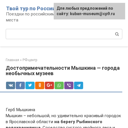
Перейти
Твой тур по России
Для любых предложений по
к
Поездки по российским городам, маршруты и
сайту: kuban-museum@cp9.ru
контенту
места
Поиск:
Главная
»
РФ-центр
Достопримечательности Мышкина — города
необычных музеев
Герб Мышкина
Мышкин – небольшой, но удивительно красивый городок
в Ярославской области
на берегу Рыбинского
водохранилища
. Соседство густого хвойного леса и