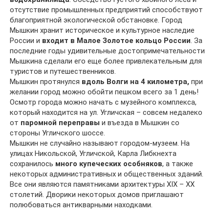
отсутствие промышленных предприятий способствуют
благоприятной экологической обстановке. Город
Мышкин хранит историческое и культурное наследие
России и
входит в Малое Золотое кольцо России
. За
последние годы удивительные достопримечательности
Мышкина сделали его еще более привлекательным для
туристов и путешественников.
Мышкин протянулся
вдоль Волги на 4 километра,
при
желании город можно обойти пешком всего за 1 день!
Осмотр города можно начать с музейного комплекса,
который находится на ул. Угличская – совсем недалеко
от
паромной переправы
и въезда в Мышкин со
стороны Угличского шоссе.
Мышкин не случайно называют городом-музеем. На
улицах Никольской, Угличской, Карла Либкнехта
сохранилось
много купеческих особняков
, а также
некоторых административных и общественных зданий.
Все они являются памятниками архитектуры XIX – XX
столетий. Дворики некоторых домов приглашают
полюбоваться антикварными находками.