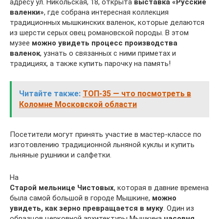
адресу ул. Никольская, 18, открыта
выставка «Русские
валенки»
, где собрана интересная коллекция
традиционных мышкинских валенок, которые делаются
из шерсти серых овец романовской породы. В этом
музее
можно увидеть процесс производства
валенок
, узнать о связанных с ними приметах и
традициях, а также купить парочку на память!
Читайте также:
ТОП-35 — что посмотреть в
Коломне Московской области
Посетители могут принять участие в мастер-классе по
изготовлению традиционной льняной куклы и купить
льняные рушники и салфетки.
На
Старой мельнице Чистовых
, которая в давние времена
была самой большой в городе Мышкине,
можно
увидеть, как зерно превращается в муку
. Один из
образцов церковной архитектуры Мышкина
часовня