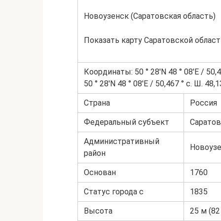
Новоузенск (Саратовская область)
Показать карту Саратовской област
Координаты: 50 ° 28′N 48 ° 08′E / 50,4
50 ° 28′N 48 ° 08′E / 50,467 ° с. Ш. 48,1
Страна
Россия
Федеральный субъект
Саратов
Административный
Новоузе
район
Основан
1760
Статус города с
1835
Высота
25 м (82