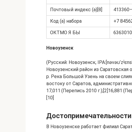
Почтовый индекс (а)[8]
413360
Код (а) набора
+7 8456
ОКТМО Я БЫ
6363010
Новоузенск
(Русский: Новоузенск, IPA:[nəvəʊˈzʲɛ
Новоузенский район из Саратовская о
р. Река Большой Узень на своем слиян
востоку от Саратов, административн
17,011 (Перепись 2010 г.);[2]16,881 (П
[10]
Достопримечательности
В Новоузенске работает филиал Сара