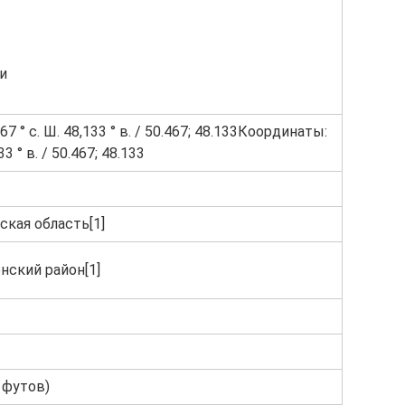
и
67 ° с. Ш. 48,133 ° в. / 50.467; 48.133Координаты:
33 ° в. / 50.467; 48.133
ская область[1]
нский район[1]
 футов)