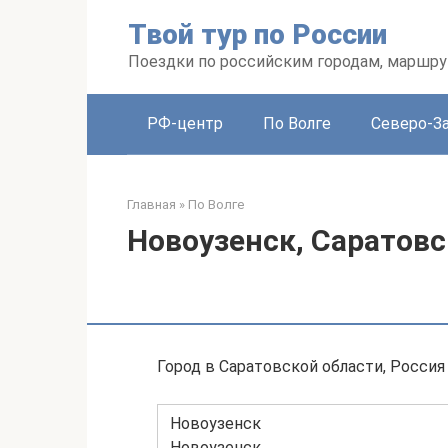
Перейти
Твой тур по России
к
контенту
Поездки по российским городам, маршру
РФ-центр
По Волге
Северо-З
Главная
»
По Волге
Новоузенск, Саратовс
Город в Саратовской области, Россия
Новоузенск
Новоузенск