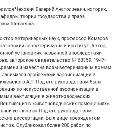
одился Чехович Валерий Анатолиевич, историк,
кафедры теории государства и права
раса Шевченка.
доктор ветеринарных наук, профессор Комаров
ратовский зооветеринарный институт. Автор,
онной установки», названной впоследствии
а, авторское свидетельство № 68359, 1947г.
 времени и известна всем ветеринарным врачам
. занимался проблемами аэроионизации в
Чижевского А.Л. Под его руководством была
ренция по искусственной аэроионизации в
емами вентиляции в животноводческих
Вентиляция в животноводческих помещениях».
нной установки. Под его руководством
рские диссертации. Был вице-президентом
стов. Опубликовал более 200 работ по