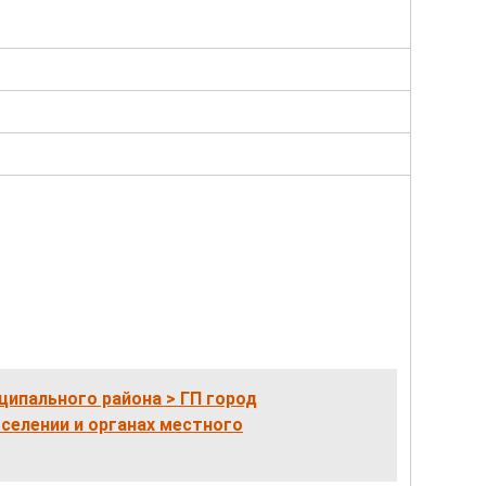
ципального района > ГП город
селении и органах местного