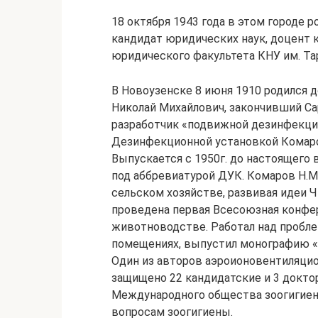
18 октября 1943 года в этом городе р
кандидат юридических наук, доцент 
юридического факультета КНУ им. Та
В Новоузенске 8 июня 1910 родился 
Николай Михайлович, закончивший Са
разработчик «подвижной дезинфекци
Дезинфекционной установкой Комаров
Выпускается с 1950г. до настоящего
под аббревиатурой ДУК. Комаров Н.М
сельском хозяйстве, развивая идеи 
проведена первая Всесоюзная конфе
животноводстве. Работал над пробл
помещениях, выпустил монографию «
Один из авторов аэроионовентиляцио
защищено 22 кандидатские и 3 докто
Международного общества зоогигиени
вопросам зоогигиены.