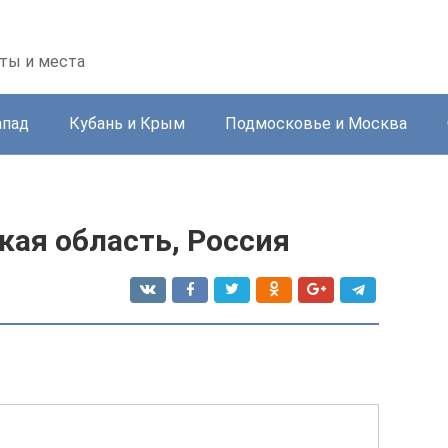
ты и места
апад
Кубань и Крым
Подмосковье и Москва
кая область, Россия