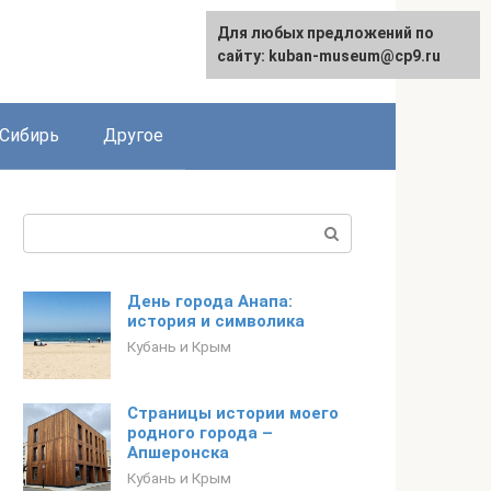
Для любых предложений по
сайту: kuban-museum@cp9.ru
Сибирь
Другое
Поиск:
День города Анапа:
история и символика
Кубань и Крым
Страницы истории моего
родного города –
Апшеронска
Кубань и Крым