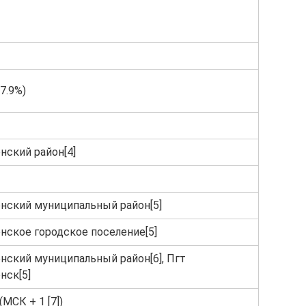
-7.9%)
нский район[4]
нский муниципальный район[5]
нское городское поселение[5]
нский муниципальный район[6], Пгт
нск[5]
(МСК + 1 [7])