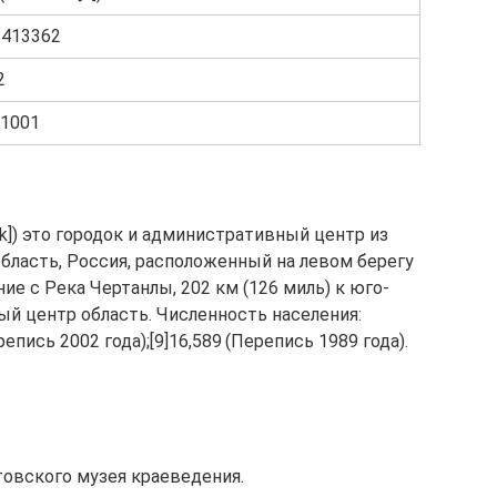
–413362
2
1001
nsk]) это городок и административный центр из
бласть, Россия, расположенный на левом берегу
ие с Река Чертанлы, 202 км (126 миль) к юго-
ый центр область. Численность населения:
ерепись 2002 года);[9]16,589 (Перепись 1989 года).
товского музея краеведения.