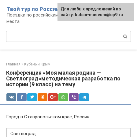
Перейти
Твой тур по России
Для любых предложений по
к
Поездки по российским городам, маршруты и
сайту: kuban-museum@cp9.ru
контенту
места
Поиск:
Главная
»
Кубань и Крым
Конференция «Моя малая родина —
Светлоград»методическая разработка по
истории (9 класс) на тему
Город в Ставропольском крае, Россия
Светлоград