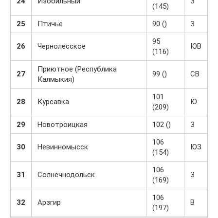
24
Изобильный
З
(145)
25
Птичье
90 ()
З
95
26
Чернолесское
ЮВ
(116)
Приютное (Республика
27
99 ()
СВ
Калмыкия)
101
28
Курсавка
Ю
(209)
29
Новотроицкая
102 ()
З
106
30
Невинномысск
ЮЗ
(154)
106
31
Солнечнодольск
З
(169)
106
32
Арзгир
В
(197)