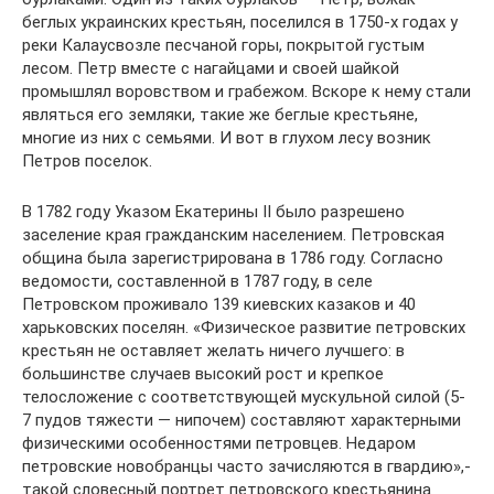
беглых украинских крестьян, поселился в 1750-х годах у
реки Калаусвозле песчаной горы, покрытой густым
лесом. Петр вместе с нагайцами и своей шайкой
промышлял воровством и грабежом. Вскоре к нему стали
являться его земляки, такие же беглые крестьяне,
многие из них с семьями. И вот в глухом лесу возник
Петров поселок.
В 1782 году Указом Екатерины II было разрешено
заселение края гражданским населением. Петровская
община была зарегистрирована в 1786 году. Согласно
ведомости, составленной в 1787 году, в селе
Петровском проживало 139 киевских казаков и 40
харьковских поселян. «Физическое развитие петровских
крестьян не оставляет желать ничего лучшего: в
большинстве случаев высокий рост и крепкое
телосложение с соответствующей мускульной силой (5-
7 пудов тяжести — нипочем) составляют характерными
физическими особенностями петровцев. Недаром
петровские новобранцы часто зачисляются в гвардию»,-
такой словесный портрет петровского крестьянина