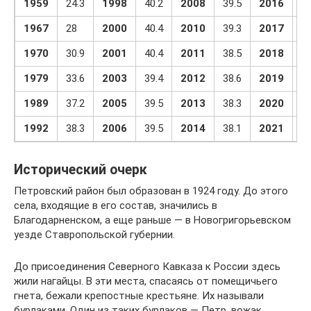
1959
24.3
1998
40.2
2008
39.5
2016
37
1967
28
2000
40.4
2010
39.3
2017
36
1970
30.9
2001
40.4
2011
38.5
2018
36
1979
33.6
2003
39.4
2012
38.6
2019
35
1989
37.2
2005
39.5
2013
38.3
2020
35
1992
38.3
2006
39.5
2014
38.1
2021
34
Исторический очерк
Петровский район был образован в 1924 году. До этого
села, входящие в его состав, значились в
Благодарненском, а еще раньше — в Новогригорьевском
уезде Ставропольской губернии.
До присоединения Северного Кавказа к России здесь
жили нагайцы. В эти места, спасаясь от помещичьего
гнета, бежали крепостные крестьяне. Их называли
бурлаками. Один из таких бурлаков — Петр, вожак