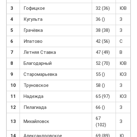
3
Гофицкое
32 (36)
ЮВ
4
Кугульта
36 ()
З
5
Грачёвка
38 (38)
З
6
Ипатово
42 (56)
С
7
Летняя Ставка
47 (49)
В
8
Благодарный
52 (70)
ЮВ
9
Старомарьевка
55 ()
ЮЗ
10
Труновское
58 ()
З
11
Надежда
65 (97)
ЮЗ
12
Пелагиада
66 ()
З
67
13
Михайловск
З
(102)
14
Александровское
69 (89)
Ю