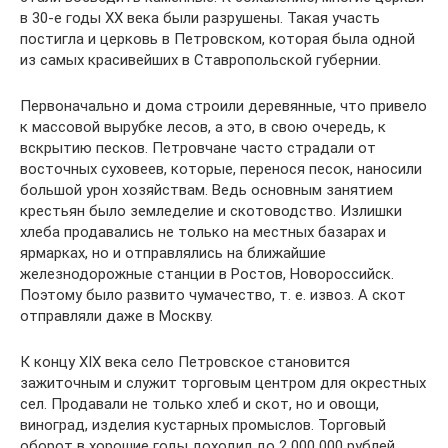
в 30-е годы XX века были разрушены. Такая участь
постигла и церковь в Петровском, которая была одной
из самых красивейших в Ставропольской губернии.
Первоначально и дома строили деревянные, что привело
к массовой вырубке лесов, а это, в свою очередь, к
вскрытию песков. Петровчане часто страдали от
восточных суховеев, которые, перенося песок, наносили
большой урон хозяйствам. Ведь основным занятием
крестьян было земледелие и скотоводство. Излишки
хлеба продавались не только на местных базарах и
ярмарках, но и отправлялись на ближайшие
железнодорожные станции в Ростов, Новороссийск.
Поэтому было развито чумачество, т. е. извоз. А скот
отправляли даже в Москву.
К концу XIX века село Петровское становится
зажиточным и служит торговым центром для окрестных
сел. Продавали не только хлеб и скот, но и овощи,
виноград, изделия кустарных промыслов. Торговый
оборот в хорошие годы доходил до 2 000 000 рублей.