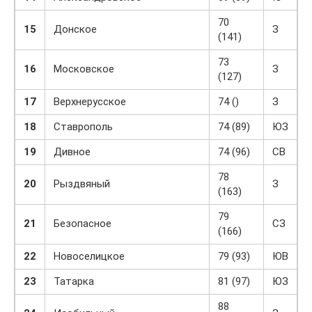
70
15
Донское
З
(141)
73
16
Московское
З
(127)
17
Верхнерусское
74 ()
З
18
Ставрополь
74 (89)
ЮЗ
19
Дивное
74 (96)
СВ
78
20
Рыздвяный
З
(163)
79
21
Безопасное
СЗ
(166)
22
Новоселицкое
79 (93)
ЮВ
23
Татарка
81 (97)
ЮЗ
88