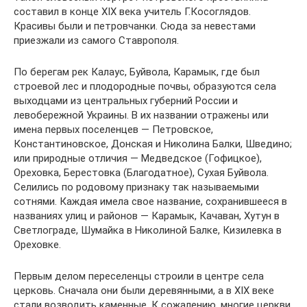
составил в конце XIX века учитель Г.Косоглядов.
Красивы были и петровчанки. Сюда за невестами
приезжали из самого Ставрополя.
По берегам рек Калаус, Буйвола, Карамык, где был
строевой лес и плодородные почвы, образуются села
выходцами из центральных губерний России и
левобережной Украины. В их названии отражены или
имена первых поселенцев — Петровское,
Константиновское, Донская и Николина Балки, Шведино;
или природные отличия — Медведское (Гофицкое),
Ореховка, Берестовка (Благодатное), Сухая Буйвола.
Селились по родовому признаку так называемыми
сотнями. Каждая имела свое название, сохранившееся в
названиях улиц и районов — Карамык, Качаван, Хутун в
Светлограде, Шумайка в Николиной Балке, Кизилевка в
Ореховке.
Первым делом переселенцы строили в центре села
церковь. Сначала они были деревянными, а в XIX веке
стали возводить каменные. К сожалению, многие церкви