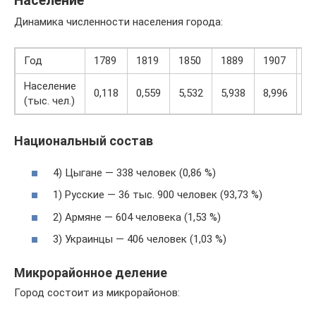
Население
Динамика численности населения города:
Год
1789
1819
1850
1889
1907
1
Население
0,118
0,559
5,532
5,938
8,996
24
(тыс. чел.)
Национальный состав
4) Цыгане — 338 человек (0,86 %)
1) Русские — 36 тыс. 900 человек (93,73 %)
2) Армяне — 604 человека (1,53 %)
3) Украинцы — 406 человек (1,03 %)
Микрорайонное деление
Город состоит из микрорайонов: