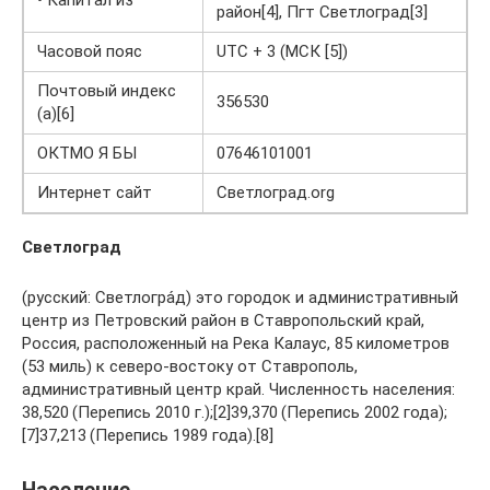
• Капитал из
район[4], Пгт Светлоград[3]
Часовой пояс
UTC + 3 (МСК [5])
Почтовый индекс
356530
(а)[6]
ОКТМО Я БЫ
07646101001
Интернет сайт
Светлоград.org
Светлоград
(русский: Светлогра́д) это городок и административный
центр из Петровский район в Ставропольский край,
Россия, расположенный на Река Калаус, 85 километров
(53 миль) к северо-востоку от Ставрополь,
административный центр край. Численность населения:
38,520 (Перепись 2010 г.);[2]39,370 (Перепись 2002 года);
[7]37,213 (Перепись 1989 года).[8]