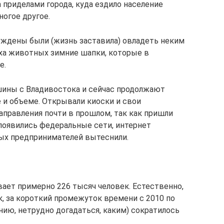
 приделами города, куда ездило население
ногое другое.
уждены были (жизнь заставила) овладеть неким
ха животных зимние шапки, которые в
е.
шины с Владивостока и сейчас продолжают
е и объеме. Открывали киоски и свои
аправления почти в прошлом, так как пришли
оявились федеральные сети, интернет
ных предпринимателей вытеснили.
ает примерно 226 тысяч человек. Естественно,
к, за короткий промежуток времени с 2010 по
нию, нетрудно догадаться, каким) сократилось