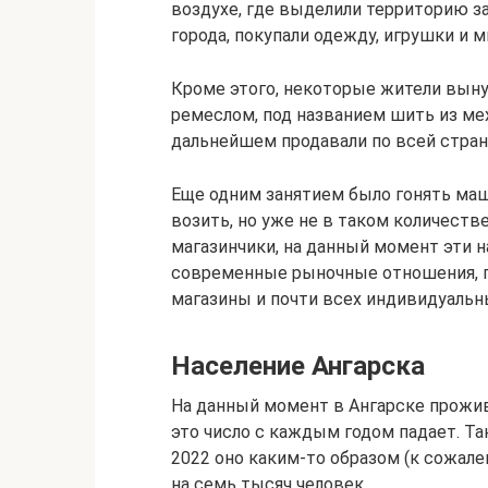
воздухе, где выделили территорию за
города, покупали одежду, игрушки и м
Кроме этого, некоторые жители вын
ремеслом, под названием шить из ме
дальнейшем продавали по всей стран
Еще одним занятием было гонять ма
возить, но уже не в таком количеств
магазинчики, на данный момент эти н
современные рыночные отношения, п
магазины и почти всех индивидуаль
Население Ангарска
На данный момент в Ангарске прожив
это число с каждым годом падает. Та
2022 оно каким-то образом (к сожале
на семь тысяч человек.