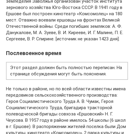
земледелия Заволжья организован участок института
зернового хозяйства Юго-Востока СССР. В 1941 году в
Ершове был построен кинотеатр «Комсомолец» на 180
мест. Отважно воевали ершовцы на фронтах Великой
Отечественной войны. Среди погибших земляков: А. Ф.
Данукалове, М. А. Зуеве, В. И. Кирееве, И. Г. Малине, П. Е.
Сергееве, В. Р. Спирине. [источник не указан 1423 дня].
Послевоенное время
Этот раздел должен быть полностью переписан. На
странице обсуждения могут быть пояснения.
Не только в районе, но по всей области известны имена
передовиков сельскохозяйственного производства:
Героя Социалистического Труда А. В. Чумак, Героя
Социалистического Труда, бригадира тракторной
полеводческой бригады совхоза «Ершовский» Н. Г.
Чеусова. В 1957 году в районе имелось 54 школы (6 школ
в г. Ершове). В распоряжении жителей поселка были Дом
культуры, кинотеатр «Комсомолец», 2 парка культуры и