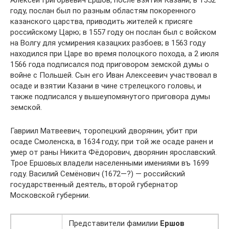
году, послан был по разным областям покоренного
казанского царства, приводить жителей к присяге
российскому Царю; в 1557 году он послан был с войском
на Волгу для усмирения казацких разбоев; в 1563 году
находился при Царе во время полоцкого похода, а 2 июля
1566 года подписался под приговором земской думы о
войне с Польшей. Сын его Иван Алексеевич участвовал в
осаде и взятии Казани в чине стрелецкого головы, и
также подписался у вышеупомянутого приговора думы
земской.
Гавриил Матвеевич, торопецкий дворянин, убит при
осаде Смоленска, в 1634 году; при той же осаде ранен и
умер от раны Никита Фёдорович, дворянин ярославский.
Трое Ершовых владели населенными имениями въ 1699
году. Василий Семёнович (1672—?) — российский
государственный деятель, второй губернатор
Московской губернии.
Представители фамилии
Ершов