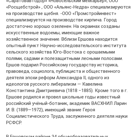
«Саратовавтодор» «Новосельский мехкарьер», ООО
«Росщебстрой» , ООО «Альянс-Недра» специализируются
на производстве щебня. -ООО «Промстройинвест»
специализируется на производстве кирпича. Город
достаточно хорошо озеленен. На окраинах созданы
искусственные водоемы, имеющие важное
хозяйственное значение. Вблизи Ершова находится
опытный пункт Научно-исследовательского института
сельского хозяйства Юго-Востока с орошаемыми
полями, садами и полезащитными лесными полосами.
Ершов подарил Российскому государству историка,
правоведа, социолога, публициста и общественного
деятеля эпохи реформ Александра II, одного из
идеологов русского либерализм — Кавелина
Константина Дмитриевича (1818 −1885). Кроме того в г.
Ершове родился и провел школьные годы известный
российский учёный-ботаник, академик ВАСХНИЛ Ларин
И. В. (1889—1972), имеющий звание Героя
Социалистического Труда, заслуженного деятеля науки
РСФСР.
В Ершовском районе 34 общеобразовательных