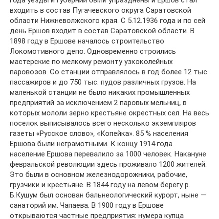
года уезды и губернии были упразднены и Ершов стал
входить в состав Пугачевского округа Саратовской
области Нижневолжского края. С 5.12.1936 года и по сей
день Ершов входит в состав Саратовской области. В
1898 году в Ершове началось строительство
Локомотивного депо. Одновременно строились
мастерские по мелкому ремонту узкоколейных
паровозов. Со станции отправлялось в год более 12 тыс.
пассажиров и до 750 тыс. пудов различных грузов. На
маленькой станции не было никаких промышленных
предприятий за исключением 2 паровых мельниц, в
которых мололи зерно крестьяне окрестных сел. На весь
поселок выписывалось всего несколько экземпляров
газеты «Русское слово», «Копейка». 85 % населения
Ершова были неграмотными. К концу 1914 года
население Ершова перевалило за 1000 человек. Накануне
февральской революции здесь проживало 1200 жителей.
Это были в основном железнодорожники, рабочие,
грузчики и крестьяне. В 1844 году на левом берегу р.
Б.Кушум был основан бальнеологический курорт, ныне —
санаторий им. Чапаева. В 1900 году в Ершове
открываются частные предприятия: нумера купца