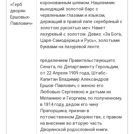
коронованным шлемом. Нашлемник:
«Герб
выходящий золотой барс с
дворян
червлеными глазами и языком,
Ершовых-
держащий в правой лапе серебряный с
Павлович»
золотою рукоятью меч. Намет:
лазуревый с золотом. Девиз: «За Бога,
Царя-Самодержца и Русь», золотыми
буквами на лазуревой ленте.
пределением Правительствующего
Сената, по Департаменту Герольдии,
от 22 Апреля 1909 года, Штабс-
Капитан Владимир Александров
Ершов-Павлович, с женою его
Любовью Сергеевою и детьми их
Меланиею и Георгием, по полученному,
в 1814 году, дедом его чину
Прапорщика, признан в
потомственном Дворянстве, с правом
на внесение во вторую часть
Дворянской родословной книги.