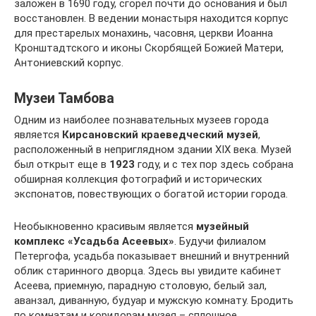
заложен в 1690 году, сгорел почти до основания и был
восстановлен. В ведении монастыря находится корпус
для престарелых монахинь, часовня, церкви Иоанна
Кронштадтского и иконы Скорбящей Божией Матери,
Антониевский корпус.
Музеи Тамбова
Одним из наиболее познавательных музеев города
является
Кирсановский краеведческий музей
,
расположенный в неприглядном здании XIX века. Музей
был открыт еще в
1923
году, и с тех пор здесь собрана
обширная коллекция фотографий и исторических
экспонатов, повествующих о богатой истории города.
Необыкновенно красивым является
музейный
комплекс «Усадьба Асеевых»
. Будучи филиалом
Петергофа, усадьба показывает внешний и внутренний
облик старинного дворца. Здесь вы увидите кабинет
Асеева, приемную, парадную столовую, белый зал,
аванзал, диванную, будуар и мужскую комнату. Бродить
по комнатам и коридорам музея – сплошное