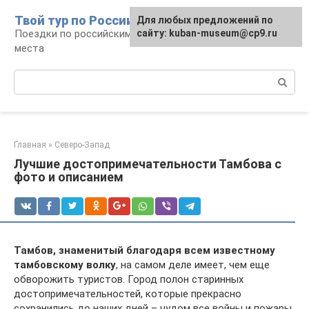
Перейти
Твой тур по России
Для любых предложений по
к
Поездки по российским городам, маршруты и
сайту: kuban-museum@cp9.ru
контенту
места
Поиск:
Главная
»
Северо-Запад
Лучшие достопримечательности Тамбова с
фото и описанием
Тамбов, знаменитый благодаря всем известному
тамбовскому волку
, на самом деле имеет, чем еще
обворожить туристов. Город полон старинных
достопримечательностей, которые прекрасно
сохранились до наших дней – чудом все войны и пожары