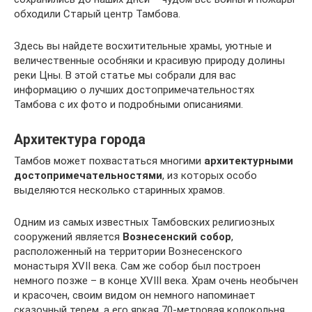
обходили Старый центр Тамбова.
Здесь вы найдете восхитительные храмы, уютные и
величественные особняки и красивую природу долины
реки Цны. В этой статье мы собрали для вас
информацию о лучших достопримечательностях
Тамбова с их фото и подробными описаниями.
Архитектура города
Тамбов может похвастаться многими
архитектурными
достопримечательностями
, из которых особо
выделяются несколько старинных храмов.
Одним из самых известных Тамбовских религиозных
сооружений является
Вознесенский собор
,
расположенный на территории Вознесенского
монастыря XVII века. Сам же собор был построен
немного позже – в конце XVIII века. Храм очень необычен
и красочен, своим видом он немного напоминает
сказочный терем, а его яркая 70-метровая колокольня