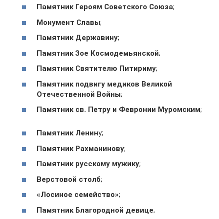
Памятник Героям Советского Союза
;
Монумент Славы
;
Памятник Державину
;
Памятник Зое Космодемьянской
;
Памятник Святителю Питириму
;
Памятник подвигу медиков Великой
Отечественной Войны
;
Памятник св. Петру и Февронии Муромским
;
Памятник Ленин
у;
Памятник Рахманинову
;
Памятник русскому мужику
;
Верстовой столб
;
«Лосиное семейство»
;
Памятник Благородной девице
;