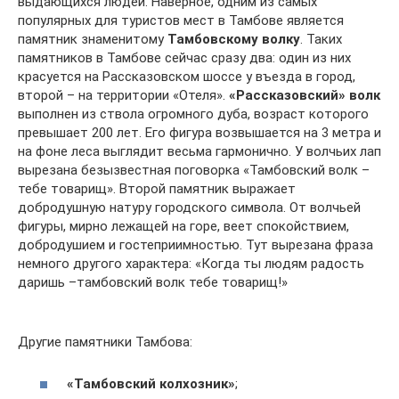
выдающихся людей. Наверное, одним из самых
популярных для туристов мест в Тамбове является
памятник знаменитому
Тамбовскому волку
. Таких
памятников в Тамбове сейчас сразу два: один из них
красуется на Рассказовском шоссе у въезда в город,
второй – на территории «Отеля».
«Рассказовский» волк
выполнен из ствола огромного дуба, возраст которого
превышает 200 лет. Его фигура возвышается на 3 метра и
на фоне леса выглядит весьма гармонично. У волчьих лап
вырезана безызвестная поговорка «Тамбовский волк –
тебе товарищ». Второй памятник выражает
добродушную натуру городского символа. От волчьей
фигуры, мирно лежащей на горе, веет спокойствием,
добродушием и гостеприимностью. Тут вырезана фраза
немного другого характера: «Когда ты людям радость
даришь –тамбовский волк тебе товарищ!»
Другие памятники Тамбова:
«Тамбовский колхозник»
;