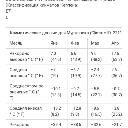
(Классификация климатов Кеппена:
ET
).
Климатические данные для Мурманска (Climate ID: 22113)
Месяц
Янв
Фев
Мар
Апр
Рекордно
7.0
6.6
9.0
17.6
высокая ° C (° F)
(44.6)
(43.9)
(48.2)
(63.7)
Средняя
−7
−6.7
−2.4
2.6
высокая ° C (° F)
(19)
(19.9)
(27.7)
(36.7)
Среднесуточное
−10.1
−9.7
−5.5
−0.7
значение ° C (°
(13.8)
(14.5)
(22.1)
(30.7)
F)
Средняя низкая
−13.2
−12.8
−8.6
−3.8
° C (° F)
(8.2)
(9.0)
(16.5)
(25.2)
Рекордно
−39.4
−38.6
−32.6
−21.7