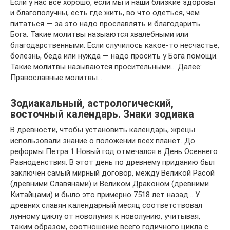
Если у нас всё хорошо, если мы и наши близкие здоровы
и благополучны, есть где жить, во что одеться, чем
питаться — за это надо прославлять и благодарить
Бога. Такие молитвы назыаются хвалебными или
благодарственными. Если случилось какое-то несчастье,
болезнь, беда или нужда — надо просить у Бога помощи.
Такие молитвы называются просительными… Далее:
Православные молитвы…
Зодиакальный, астрологический,
восточный календарь. Знаки зодиака
В древности, чтобы установить календарь, жрецы
использовали знание о положении всех планет. До
реформы Петра 1 Новый год отмечался в День Осеннего
Равноденствия. В этот день по древнему приданию был
заключен самый мирный договор, между Великой Расой
(древними Славянами) и Великом Драконом (древними
Китайцами) и было это примерно 7518 лет назад… У
древних славян календарный месяц соответствовал
лунному циклу от новолуния к новолунию, учитывая,
таким образом, соотношение всего годичного цикла с