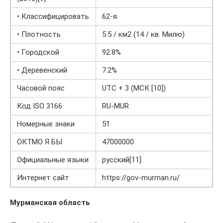
• Классифицировать
62-я
• Плотность
5.5 / км2 (14 / кв. Милю)
• Городской
92.8%
• Деревенский
7.2%
Часовой пояс
UTC + 3 (МСК [10])
Код ISO 3166
RU-MUR
Номерные знаки
51
ОКТМО Я БЫ
47000000
Официальные языки
русский[11]
Интернет сайт
https://gov-murman.ru/
Мурманская область