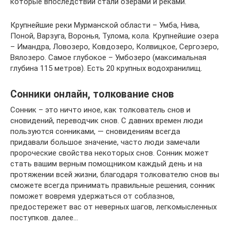
которые впоследствии стали озерами и реками.
Крупнейшие реки Мурманской области – Умба, Нива,
Поной, Варзуга, Воронья, Тулома, кола. Крупнейшие озера
– Имандра, Ловозеро, Ковдозеро, Колвицкое, Сергозеро,
Вялозеро. Самое глубокое – Умбозеро (максимальная
глубина 115 метров). Есть 20 крупных водохранилищ.
Сонники онлайн, толкование снов
Сонник – это ничто иное, как толкователь снов и
сновидений, переводчик снов. С давних времен люди
пользуются сонниками, — сновидениям всегда
придавали большое значение, часто люди замечали
пророческие свойства некоторых снов. Сонник может
стать вашим верным помощником каждый день и на
протяжении всей жизни, благодаря толкователю снов вы
сможете всегда принимать правильные решения, сонник
поможет вовремя удержаться от соблазнов,
предостережет вас от неверных шагов, легкомысленных
поступков. далее…