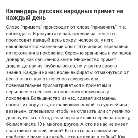
Календарь русских народных примет на
каждый день
Слово “примета” происходит от слова “примечать”, т.е.
наблюдать. В результате наблюдений за тем, что
происходит каждый день вокруг человека, у него
накапливается жизненный опыт. Эти знания перевались
из поколения в поколение, бережно хранились и им народ
доверял, как священной книге. Множество примет
дошло до нас из глубины веков, не утратив своего
знания. Каждый из нас волен выбирать: отмахнуться от
всего этого, как от нелепого суеверия или
повнимательнее присматриваться к приметам и
серьезнее отнестись ко многовековому опыту
поколений. Большинство из нас, сдавая экзамены,
просят их поругать, похвалившись какой-то удачей или
везеньем, сплевывали чтобы не сглазить или стучали по
дереву, идти в обход если черная кошка перешла дорогу,
боимся числа 13 и многое другое. А кто из нас не имеет
счастливых вещей, чисел? Кто хоть раз в жизни ни
прибегал к помощи судьбы, кто не верил в тайны? Как