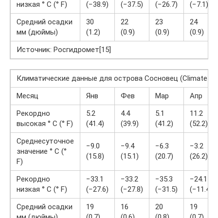
низкая ° C (° F)
(−38.9)
(−37.5)
(−26.7)
(−7.1)
Средний осадки
30
22
23
24
мм (дюймы)
(1.2)
(0.9)
(0.9)
(0.9)
Источник: Росгидромет[15]
Климатические данные для острова Сосновец (Climate ID:
Месяц
Янв
Фев
Мар
Апр
Рекордно
5.2
4.4
5.1
11.2
высокая ° C (° F)
(41.4)
(39.9)
(41.2)
(52.2)
Среднесуточное
−9.0
−9.4
−6.3
−3.2
значение ° C (°
(15.8)
(15.1)
(20.7)
(26.2)
F)
Рекордно
−33.1
−33.2
−35.3
−24.1
низкая ° C (° F)
(−27.6)
(−27.8)
(−31.5)
(−11.4)
Средний осадки
19
16
20
19
мм (дюймы)
(0.7)
(0.6)
(0.8)
(0.7)