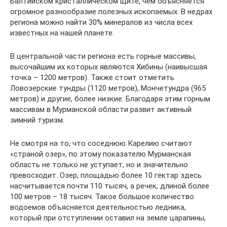
Балтийском кристаллическом щите, чем объясняется
огромное разнообразие полезных ископаемых. В недрах
региона можно найти 30% минералов из числа всех
известных на нашей планете.
В центральной части региона есть горные массивы,
высочайшим их которых являются Хибины (наивысшая
точка – 1200 метров). Также стоит отметить
Ловозерские тундры (1120 метров), Мончетундра (965
метров) и другие, более низкие. Благодаря этим горным
массивам в Мурманской области развит активный
зимний туризм.
Не смотря на то, что соседнюю Карелию считают
«страной озер», по этому показателю Мурманская
область не только не уступает, но и значительно
превосходит. Озер, площадью более 10 гектар здесь
насчитывается почти 110 тысяч, а речек, длиной более
100 метров – 18 тысяч. Такое большое количество
водоемов объясняется деятельностью ледника,
который при отступлении оставил на земле царапины,