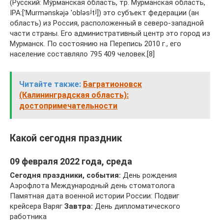
(Русский: Му́рманская о́бласть, тр. Мурманская область,
IPA:[ˈMurmənskəjə ˈobləsʲtʲ]) это субъект федерации (ан
область) из Россия, расположенный в северо-западной
части страны. Его административный центр это город из
Мурманск. По состоянию на Перепись 2010 г., его
население составляло 795 409 человек.[8]
Читайте также:
Багратионовск
(Калининградская область):
достопримечательности
Какой сегодня праздник
09 февраля 2022 года, среда
Сегодня праздники, события:
День рождения
Аэрофлота Международный день стоматолога
Памятная дата военной истории России: Подвиг
крейсера Варяг
Завтра:
День дипломатического
работника