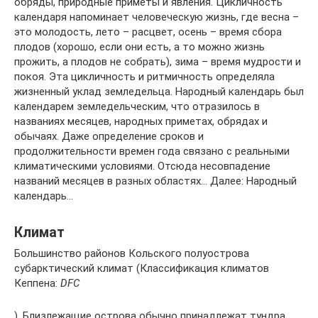
обряды, природные приметы и явления. Цикличность
календаря напоминает человеческую жизнь, где весна –
это молодость, лето – расцвет, осень – время сбора
плодов (хорошо, если они есть, а то можно жизнь
прожить, а плодов не собрать), зима – время мудрости и
покоя. Эта цикличность и ритмичность определяла
жизненный уклад земледельца. Народный календарь был
календарем земледельческим, что отразилось в
названиях месяцев, народных приметах, обрядах и
обычаях. Даже определение сроков и
продолжительности времен года связано с реальными
климатическими условиями. Отсюда несовпадение
названий месяцев в разных областях… Далее: Народный
календарь…
Климат
Большинство районов Кольского полуострова
субарктический климат (Классификация климатов
Кеппена:
DFC
). Близлежащие острова обычно принадлежат тундра