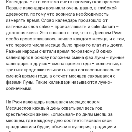
Календарь – это система счета промежутков времени.
Первые календари возникли очень давно, в глубокой
древности, потому что возникла необходимость
измерять время. Слово календарь произошло от
латинских слов caleo – провозглашать и calendarium –
долговая книга. Это связано с тем, что в Древнем Риме
особо провозглашалось начало каждого месяца, и с тем,
что первого числа месяца было принято платить долги.
Разные народы считали время по-разному. В одних
календарях в основу положена смена фаз Луны – лунные
календари; в других – смена времен года – солнечные; в
третьих продолжительность года согласовывалась со
сменой времен года, а отсчет месяцев связывался с
фазами Луны. Такие календари называются лунно-
солнечными.
На Руси календарь назывался месяцесловом.
Месяцеслов каждый день охватывал весь год
крестьянской жизни, «описывая» по дням месяц за
месяцем, где каждому дню соответствовали свои
праздники или будни, обычаи и суеверия, традиции и