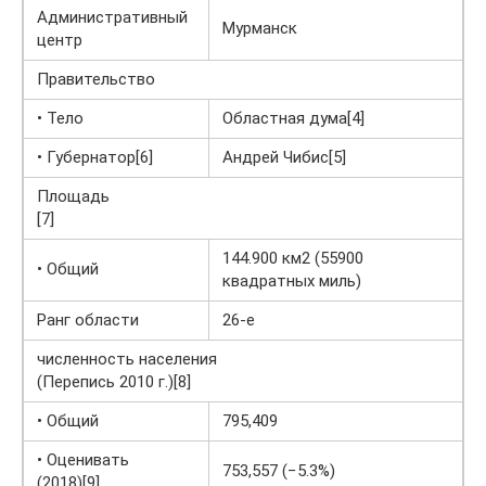
Административный
Мурманск
центр
Правительство
• Тело
Областная дума[4]
• Губернатор[6]
Андрей Чибис[5]
Площадь
[7]
144.900 км2 (55900
• Общий
квадратных миль)
Ранг области
26-е
численность населения
(Перепись 2010 г.)[8]
• Общий
795,409
• Оценивать
753,557 (−5.3%)
(2018)[9]