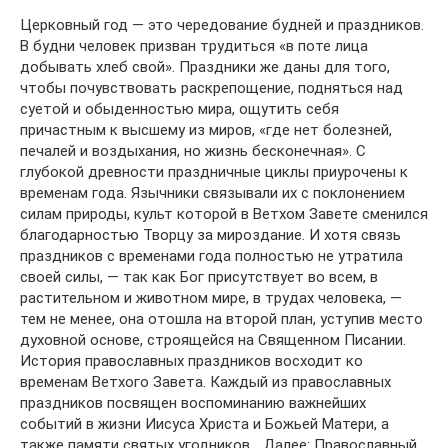
Церковный год — это чередование будней и праздников.
В будни человек призван трудиться «в поте лица
добывать хлеб свой». Праздники же даны для того,
чтобы почувствовать раскрепощение, подняться над
суетой и обыденностью мира, ощутить себя
причастным к высшему из миров, «где нет болезней,
печалей и воздыхания, но жизнь бесконечная». С
глубокой древности праздничные циклы приурочены к
временам года. Язычники связывали их с поклонением
силам природы, культ которой в Ветхом Завете сменился
благодарностью Творцу за мироздание. И хотя связь
праздников с временами года полностью не утратила
своей силы, — так как Бог присутствует во всем, в
растительном и животном мире, в трудах человека, —
тем не менее, она отошла на второй план, уступив место
духовной основе, строящейся на Священном Писании.
История православных праздников восходит ко
временам Ветхого Завета. Каждый из православных
праздников посвящен воспоминанию важнейших
событий в жизни Иисуса Христа и Божьей Матери, а
также памяти святых угодников… Далее: Православный