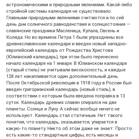
астрономическими и природными явлениями. Какой-либо
стройной системы календаря не существовало.
Главными природными явлениями считаются и по сей
день дни солнечного равноденствия и солнцестояния —
славянские праздники Масленица, Купала, Овсень и
Коляда. Но во времена Петра 1 были упразднены все
древнеславянские календари и введен новый западно-
европейский календарь от Рождества Христова
(Юлианский календарь), при этом было перенесено
начало календаря на 1 января. В Юлианском календаре
(старый стиль) не учитывали високосность, и каждые
128 лет накапливается один дополнительный день.
После Октябрьской революции в 1918 году в России был
введен григорианский календарь (новый стиль), в
соответствии с которым была введена поправка в 13
суток. Календарь древних славян опирался на две
планеты: Солнце и Луну. А сейчас вообще ничего не
используют. Календарь стал статичным. Нет такого
понятия, что календарь, оказывается, упирается в
какую-то планету. Никто об этом даже не знает. Просто
есть какие-то стандартные цифры, есть месяцы и