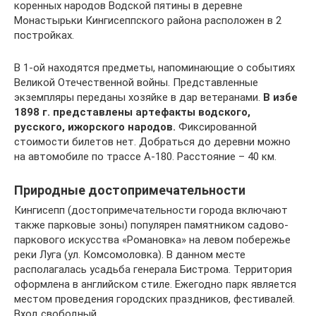
коренных народов Водской пятины в деревне
Монастырьки Кингисеппского района расположен в 2
постройках.
В 1-ой находятся предметы, напоминающие о событиях
Великой Отечественной войны. Представленные
экземпляры переданы хозяйке в дар ветеранами.
В избе
1898 г. представлены артефакты водского,
русского, ижорского народов.
Фиксированной
стоимости билетов нет. Добраться до деревни можно
на автомобиле по трассе А-180. Расстояние – 40 км.
Природные достопримечательности
Кингисепп (достопримечательности города включают
также парковые зоны) популярен памятником садово-
паркового искусства «Романовка» на левом побережье
реки Луга (ул. Комсомоловка). В данном месте
располагалась усадьба генерала Бистрома. Территория
оформлена в английском стиле. Ежегодно парк является
местом проведения городских праздников, фестивалей.
Вход свободный.