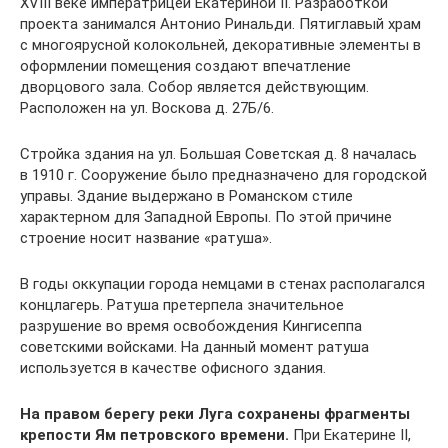
XVIII веке императрицей Екатериной II. Разработкой
проекта занимался Антонио Ринальди. Пятиглавый храм
с многоярусной колокольней, декоративные элементы в
оформлении помещения создают впечатление
дворцового зала. Собор является действующим.
Расположен на ул. Воскова д. 27Б/6.
Стройка здания на ул. Большая Советская д. 8 началась
в 1910 г. Сооружение было предназначено для городской
управы. Здание выдержано в Романском стиле
характерном для Западной Европы. По этой причине
строение носит название «ратуша».
В годы оккупации города немцами в стенах располагался
концлагерь. Ратуша претерпела значительное
разрушение во время освобождения Кингисеппа
советскими войсками. На данный момент ратуша
используется в качестве офисного здания.
На правом берегу реки Луга сохранены фрагменты
крепости Ям петровского времени.
При Екатерине II,