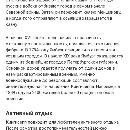
столкновения взрывают стены и башни. В 1700 году
русские войска отбивают город в самом начале
Северной войны. Затем он переходит князю Меншикову,
а когда того отправляют в ссылку, возвращается в
казну.
В начале XVIII века здесь начинают развивать
стекольную промышленность, появляется текстильная
фабрика. В 1784 году Ямбург официально становится
уездным городом. В начале XIX века Ямбург оказывается
одним из беднейших городов Петербургской губернии.
Основной доход удается получать от сдачи домов в
наем расквартированным военным. Именно
военнослужащие до революции составляют
значительную часть население Кингисеппа. Например, в
1849 году из 2100 жителей более 60 процентов были
военные.
Активный отдых
Кингисепп подходит для любителей активного отдыха.
После осмотра достопримечательностей можно