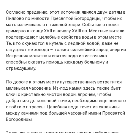
Согласно преданию, этот источник явился двум детям в
Пиллово по милости Пресвятой Богородицы, чтобы их
мать излечилась от тяжелой хвори. Событие относят
примерно к концу XVII и началу XVIII вв. Местные жители
подтверждают целебные свойства воды в этом месте.
Те, кто окунаются в купель с ледяной водой, даже не
ощущают её холода – только сильнейший заряд энергии.
Искренняя молитва и святая вода из источника
способны оказать помощь каждому больному и
страждущему.
По дороге к этому месту путешественнику встретится
маленькая часовенка. Из-под камня здесь также бьет
ключ с кристально чистой водой, впрочем, чтобы
добраться до конечной точки, необходимо еще немного
отойти от трассы. Целебная вода течет из скважины
между камнями под большей часовней имени Пресвятой
Богородицы.
Здесь же туристы могут увидеть камень небольшого