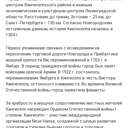
центром Кингисеппского района и важным
экономическим и культурным центром Ленинградской
области. Расстояние до границ Эстонии – 25 км, до
Санкт-Петербурга – 130 км. Согласно Новгородским
летописным данным, история Кингисеппа началась в
1384 г.
Первое упоминание связано с возведением на
пересечении торговой дороги Новгорода и Прибалтики
мощной крепости Ям, переименованной в 1703 г. в
Ямбург. В период гражданской войны город был занят
войсками красной Армии. В 1922 г. состоялось
переименование Ямбурга в Кингисепп в честь Виктора
Кингисеппа, эстонского коммуниста. Во времена Великой
Отечественной войны город захватили фашисты.
За храбрость и мощное сопротивление местных жителей
Кингисепп награжден Орденом Отечественной войны I
степени. Кингисепп – участник международной
организации Neue Hanse, созданной с целью развития
торговли и туризма бывших городов и торговых