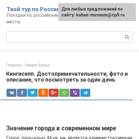
Перейти
Твой тур по России
Для любых предложений по
к
Поездки по российским городам, маршруты и
сайту: kuban-museum@cp9.ru
контенту
места
Поиск:
Главная
»
Северо-Запад
Кингисепп. Достопримечательности, фото и
описание, что посмотреть за один день
Значение города в современном мире
Город, площадью 44 кв. км, является административным