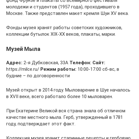
фонд Фрунзе и плакаты со Всемирного фестиваля
молодежи и студентов (1957 года), проходившего в
Москве. Также представлен макет кремля Шуи XV века.
Фонды музея хранят работы советских художников,
коллекции бутылок XIX-XX веков, плакаты, марки.
Музей Мыла
Адрес:
2-я Дубковская, 33А
Телефон:
Сайт:
https://milce.ru/
Режим работы:
10:00-17:00 сб-вс, в
будние – по договоренности
Музей открыт в 2014 году. Мыловарение в Шуе началось
в XVII веке, всего работало более 10 мыловарен.
При Екатерине Великой вся страна знала об отличном
качестве местного мыла. Герб, утвержденный в 1781
году, подтверждает этот факт.
Коллекция музея хранит старинные рецепты и гербовую