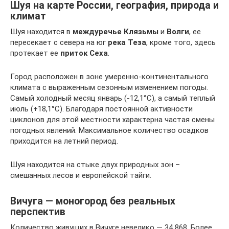
Шуя на карте России, география, природа и
климат
Шуя находится в
междуречье Клязьмы
и
Волги
, ее
пересекает с севера на юг
река Теза
, кроме того, здесь
протекает ее
приток Сеха
.
Город расположен в зоне умеренно-континентального
климата с выраженным сезонным изменением погоды.
Самый холодный месяц январь (-12,1°C), а самый теплый
июль (+18,1°C). Благодаря постоянной активности
циклонов для этой местности характерна частая смены
погодных явлений. Максимальное количество осадков
приходится на летний период.
Шуя находится на стыке двух природных зон –
смешанных лесов и европейской тайги.
Вичуга — моногород без реальных
перспектив
Количество живущих в Вичуге невелико — 34 868. Более