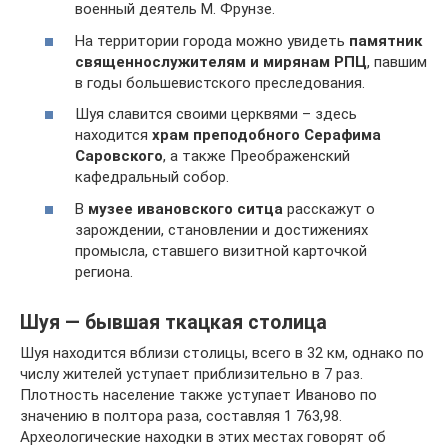
военный деятель М. Фрунзе.
На территории города можно увидеть
памятник
священнослужителям и мирянам РПЦ
, павшим
в годы большевистского преследования.
Шуя славится своими церквями – здесь
находится
храм преподобного Серафима
Саровского
, а также Преображенский
кафедральный собор.
В
музее ивановского ситца
расскажут о
зарождении, становлении и достижениях
промысла, ставшего визитной карточкой
региона.
Шуя — бывшая ткацкая столица
Шуя находится вблизи столицы, всего в 32 км, однако по
числу жителей уступает приблизительно в 7 раз.
Плотность население также уступает Иваново по
значению в полтора раза, составляя 1 763,98.
Археологические находки в этих местах говорят об