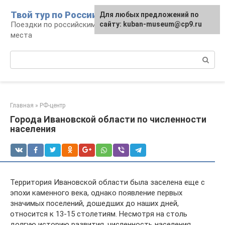
Перейти
Твой тур по России
Для любых предложений по
к
Поездки по российским городам, маршруты и
сайту: kuban-museum@cp9.ru
контенту
места
Поиск:
Главная
»
РФ-центр
Города Ивановской области по численности
населения
Территория Ивановской области была заселена еще с
эпохи каменного века, однако появление первых
значимых поселений, дошедших до наших дней,
относится к 13-15 столетиям. Несмотря на столь
долгую историю развития, численность населения