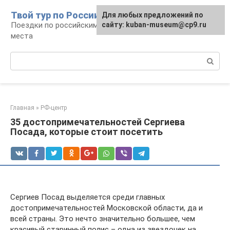
Перейти
Твой тур по России
Для любых предложений по
к
Поездки по российским городам, маршруты и
сайту: kuban-museum@cp9.ru
контенту
места
Поиск:
Главная
»
РФ-центр
35 достопримечательностей Сергиева
Посада, которые стоит посетить
Сергиев Посад выделяется среди главных
достопримечательностей Московской области, да и
всей страны. Это нечто значительно большее, чем
красивый старинный полис – одна из звездочек на