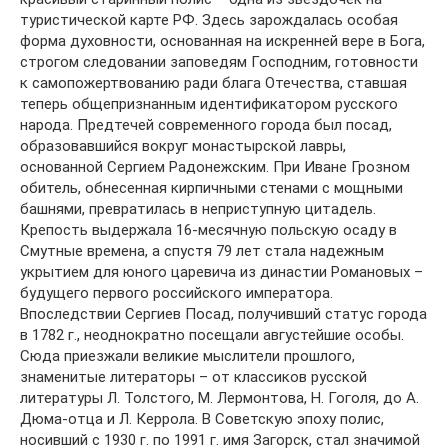
туристической карте РФ. Здесь зарождалась особая
форма духовности, основанная на искренней вере в Бога,
строгом следовании заповедям Господним, готовности
к самопожертвованию ради блага Отечества, ставшая
теперь общепризнанным идентификатором русского
народа. Предтечей современного города был посад,
образовавшийся вокруг монастырской лавры,
основанной Сергием Радонежским. При Иване Грозном
обитель, обнесенная кирпичными стенами с мощными
башнями, превратилась в неприступную цитадель.
Крепость выдержала 16-месячную польскую осаду в
Смутные времена, а спустя 79 лет стала надежным
укрытием для юного царевича из династии Романовых –
будущего первого российского императора.
Впоследствии Сергиев Посад, получивший статус города
в 1782 г., неоднократно посещали августейшие особы.
Сюда приезжали великие мыслители прошлого,
знаменитые литераторы – от классиков русской
литературы Л. Толстого, М. Лермонтова, Н. Гоголя, до А.
Дюма-отца и Л. Керрола. В Советскую эпоху полис,
носивший с 1930 г. по 1991 г. имя Загорск, стал значимой