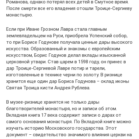
Романова, однако потерял всех детей в Смутное время.
После смерти все его владения отошли Троице-Сергиеву
монастырю.
Если при Иване Грозном Лавра стала главным
землевладельцем на Руси, приобрела Успенский собор,
то при Борисе Годунове получала ценные дары высокого
искусства. Образованный и знакомы с европейским
искусством, Борис Годунов делал вклады изысканной
церковной утвари. Став царем в 1598 году, он принес в
дар Троице-Сергиевой Лавре потир и тарели,
изготовленные в технике черни по золоту. В ризнице
хранится еще один дар Бориса Годунова – оклад иконы
Святая Троица кисти Андрея Рублева.
В музее-ризнице хранятся не только дары
благотворителей монастыря, но и записи об этом.
Вкладная книга 17 века содержит записи о дарах от
самого основания монастыря. По Вкладной книге можно
изучать историю Московского государства. Этот
документ – свидетельство значимого влияния церкви на