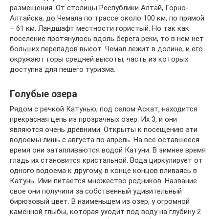
размещения. От столицы Республики Алтай, Горно-
Алтайска, до Чемала по трассе около 100 км, по прямой
– 61 км. Ландшафт местности гористый. Но так как
поселение протянулось вдоль берега реки, то в нем нет
больших перепадов высот. Чемал лежит в долине, и его
окружают горы средней высоты, часть из которых
доступна для пешего туризма.
Голубые озера
Рядом с речкой Катунью, под селом Аскат, находится
прекрасная цепь из прозрачных озер. Их 3, и они
являются очень древними. Открыты к посещению эти
водоемы лишь с августа по апрель. На все оставшееся
время они затапливаются водой Катуни. В зимнее время
гладь их становится кристальной. Вода циркулирует от
одного водоема к другому, в конце концов вливаясь в
Катунь. Ими питается множество родников. Название
свое они получили за собственный удивительный
бирюзовый цвет. В наименьшем из озер, у огромной
каменной глыбы, которая уходит под воду на глубину 2