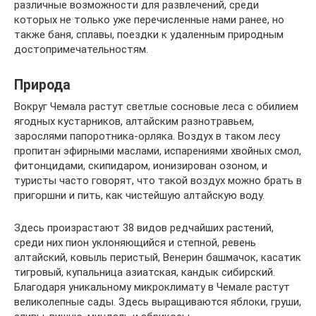
различные возможности для развлечений, среди
которых не только уже перечисленные нами ранее, но
также баня, сплавы, поездки к удаленным природным
достопримечательностям.
Природа
Вокруг Чемала растут светлые сосновые леса с обилием
ягодных кустарников, алтайским разнотравьем,
зарослями папоротника-орляка. Воздух в таком лесу
пропитан эфирными маслами, испарениями хвойных смол,
фитонцидами, скипидаром, ионизирован озоном, и
туристы часто говорят, что такой воздух можно брать в
пригоршни и пить, как чистейшую алтайскую воду.
Здесь произрастают 38 видов редчайших растений,
среди них пион уклоняющийся и степной, ревень
алтайский, ковыль перистый, Венерин башмачок, касатик
тигровый, купальница азиатская, кандык сибирский.
Благодаря уникальному микроклимату в Чемале растут
великолепные сады. Здесь выращиваются яблоки, груши,