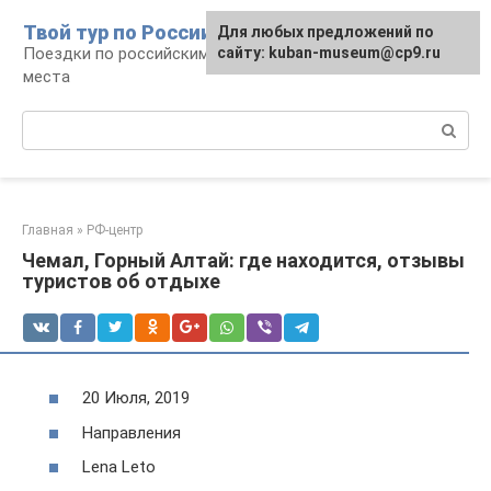
Перейти
Твой тур по России
Для любых предложений по
к
Поездки по российским городам, маршруты и
сайту: kuban-museum@cp9.ru
контенту
места
Поиск:
Главная
»
РФ-центр
Чемал, Горный Алтай: где находится, отзывы
туристов об отдыхе
20 Июля, 2019
Направления
Lena Leto