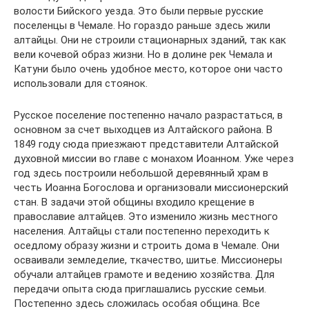
волости Бийского уезда. Это были первые русские
поселенцы в Чемале. Но гораздо раньше здесь жили
алтайцы. Они не строили стационарных зданий, так как
вели кочевой образ жизни. Но в долине рек Чемала и
Катуни было очень удобное место, которое они часто
использовали для стоянок.
Русское поселение постепенно начало разрастаться, в
основном за счет выходцев из Алтайского района. В
1849 году сюда приезжают представители Алтайской
духовной миссии во главе с монахом Иоанном. Уже через
год здесь построили небольшой деревянный храм в
честь Иоанна Богослова и организовали миссионерский
стан. В задачи этой общины входило крещение в
православие алтайцев. Это изменило жизнь местного
населения. Алтайцы стали постепенно переходить к
оседлому образу жизни и строить дома в Чемале. Они
осваивали земледелие, ткачество, шитье. Миссионеры
обучали алтайцев грамоте и ведению хозяйства. Для
передачи опыта сюда приглашались русские семьи.
Постепенно здесь сложилась особая община. Все