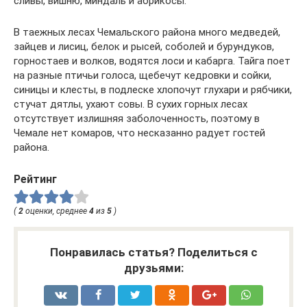
сливы, вишню, миндаль и абрикосы.
В таежных лесах Чемальского района много медведей,
зайцев и лисиц, белок и рысей, соболей и бурундуков,
горностаев и волков, водятся лоси и кабарга. Тайга поет
на разные птичьи голоса, щебечут кедровки и сойки,
синицы и клесты, в подлеске хлопочут глухари и рябчики,
стучат дятлы, ухают совы. В сухих горных лесах
отсутствует излишняя заболоченность, поэтому в
Чемале нет комаров, что несказанно радует гостей
района.
Рейтинг
(
2
оценки, среднее
4
из
5
)
Понравилась статья? Поделиться с
друзьями: