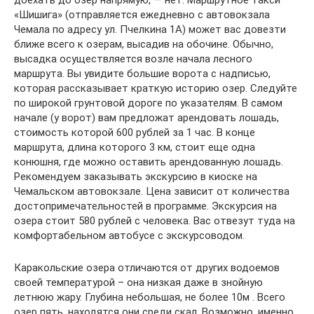
доехать до озер напрямую, — нет. Маршрутное такси
«Шишига» (отправляется ежедневно с автовокзала
Чемала по адресу ул. Пчелкина 1А) может вас довезти
ближе всего к озерам, высадив на обочине. Обычно,
высадка осуществляется возле начала лесного
маршрута. Вы увидите большие ворота с надписью,
которая рассказывает краткую историю озер. Следуйте
по широкой грунтовой дороге по указателям. В самом
начале (у ворот) вам предложат арендовать лошадь,
стоимость которой 600 рублей за 1 час. В конце
маршрута, длина которого 3 км, стоит еще одна
конюшня, где можно оставить арендованную лошадь.
Рекомендуем заказывать экскурсию в киоске на
Чемальском автовокзале. Цена зависит от количества
достопримечательностей в программе. Экскурсия на
озера стоит 580 рублей с человека. Вас отвезут туда на
комфортабельном автобусе с экскурсоводом.
Каракольские озера отличаются от других водоемов
своей температурой – она низкая даже в знойную
летнюю жару. Глубина небольшая, не более 10м . Всего
озер пять, находятся они среди скал. Возможно, именно