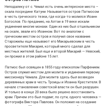
Неподалеку от с. Чемал есть очень интересное место –
скала посредине Катуни. Называется остров Патмосом
в честь греческого тезки, где когда-то молился Иоанн
Богослов. По преданию, на Алтае в 19 веке искали
уединения многие монахи. Один из них был отшельником
на скале, звали его Иоанном. Вот по аналогии с
греческим местом остров и получил свое название.
Старожилы еще называют его Макарьевским в честь
просветителя Макария, который много сделал для
местных жителей. Был еще и второй Макарий — Невский,
он прожил в этом районе 15 лет.
Патмос был освящен в 1855 году епископом Парфением.
Остров служил местом для молитв и уединения первому
миссионеру Чемала. Для молитв здесь был возведен
деревянных храм в честь Троицы и Иоанна Крестителя. В
начале становления советской власти он был разрушен.
И только в конце 20 века было решено восстановить
храм. Причем это был подвиг, по сути, одного человека —
фотографа Виктора Павлова. Он положил на создание