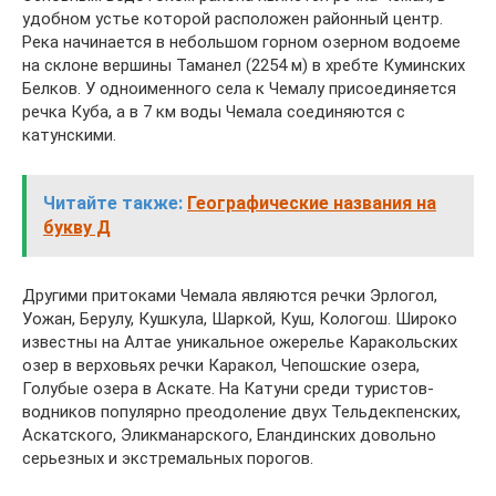
удобном устье которой расположен районный центр.
Река начинается в небольшом горном озерном водоеме
на склоне вершины Таманел (2254 м) в хребте Куминских
Белков. У одноименного села к Чемалу присоединяется
речка Куба, а в 7 км воды Чемала соединяются с
катунскими.
Читайте также:
Географические названия на
букву Д
Другими притоками Чемала являются речки Эрлогол,
Уожан, Берулу, Кушкула, Шаркой, Куш, Кологош. Широко
известны на Алтае уникальное ожерелье Каракольских
озер в верховьях речки Каракол, Чепошские озера,
Голубые озера в Аскате. На Катуни среди туристов-
водников популярно преодоление двух Тельдекпенских,
Аскатского, Эликманарского, Еландинских довольно
серьезных и экстремальных порогов.