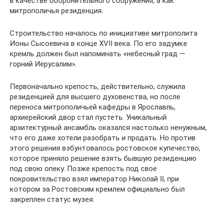
в качестве оборонительного сооружения, а как
митрополичья резиденция.
Строительство началось по инициативе митрополита
Ионы Сысоевича в конце XVII века. По его задумке
кремль должен был напоминать «небесный град —
горний Иерусалим».
Первоначально крепость, действительно, служила
резиденцией для высшего духовенства, но после
переноса митрополичьей кафедры в Ярославль,
архиерейский двор стал пустеть. Уникальный
архитектурный ансамбль оказался настолько ненужным,
что его даже хотели разобрать и продать. Но против
этого решения взбунтовалось ростовское купечество,
которое приняло решение взять бывшую резиденцию
под свою опеку. Позже крепость под свое
покровительство взял император Николай II, при
котором за Ростовским кремлем официально был
закреплен статус музея.