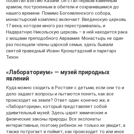
посвятил взятию Казани. Он стал первым каменным
храмом, построенным в обители и сохранившимся до
нашего времени. Помимо Богоявленского собора,
монастырский комплекс включает: Введенскую церковь
17 века, которая много раз перестраивалась, и
Надвратную Никольскую церковь – в ней находится рака
с мощами преподобного Авраамия. Монастырь не один
раз посещали члены царской семьи, здесь бывали
святой праведный Иоанн Кронштадский и паритарх
Тихон.
«Лабораториум» — музей природных
явлений
Куда можно сходить в Ростове с детьми, если они то и
дело задают вопросы и пытаются понять, как все
происходит на земле? Ответ один: конечно же, в
«Лабораториум», который представляет собой
удивительный музей. Здесь царят химические и
физические законы природы. Все экспонаты
интерактивные, поэтому ребенок не только их увидит, а
также потрогает и поймет, как происходит то или иное