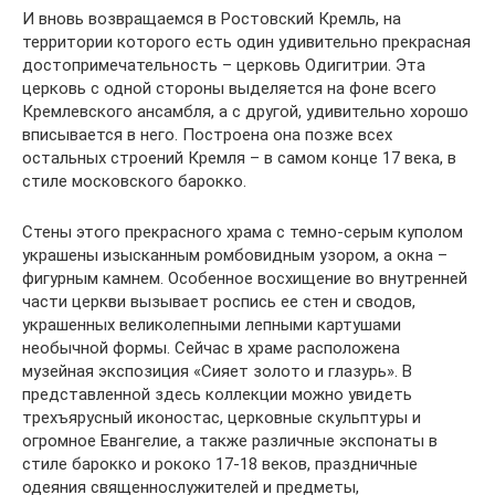
И вновь возвращаемся в Ростовский Кремль, на
территории которого есть один удивительно прекрасная
достопримечательность – церковь Одигитрии. Эта
церковь с одной стороны выделяется на фоне всего
Кремлевского ансамбля, а с другой, удивительно хорошо
вписывается в него. Построена она позже всех
остальных строений Кремля – в самом конце 17 века, в
стиле московского барокко.
Стены этого прекрасного храма с темно-серым куполом
украшены изысканным ромбовидным узором, а окна –
фигурным камнем. Особенное восхищение во внутренней
части церкви вызывает роспись ее стен и сводов,
украшенных великолепными лепными картушами
необычной формы. Сейчас в храме расположена
музейная экспозиция «Сияет золото и глазурь». В
представленной здесь коллекции можно увидеть
трехъярусный иконостас, церковные скульптуры и
огромное Евангелие, а также различные экспонаты в
стиле барокко и рококо 17-18 веков, праздничные
одеяния священнослужителей и предметы,