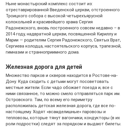
Ныне монастырский комплекс состоит из:
отреставрированной Введенской церкви, отстроенного
Троицкого собора с высокой четырехъярусной
колокольней и красивейшего храма Сергия
Радонежского, вновь построенного совсем недавно – в
2014 году, надвратной церкви, посвященной Кириллу и
Марии — родителям Сергия Радонежского, Святых Врат,
Сергиева колодца, настоятельского корпуса, трапезной,
гимназии и странноприимного дома.
Железная дорога для детей
Множество парков и скверов находится в Ростове-на-
Дону. Куда сходить с детьми могут посоветовать
местные жители. Если чадо обожает поезда и, все с
ними связанное, то можно смело отправляться парк им.
Островского. Там, по всему его периметру
расположилась детская железная дорога, где все по-
настоящему. Ходят «всамделишные» паровозы и
тепловозы, которые тянут вагончики, кондукторы (в их
роли подростки) следят за порядком и выдают билеты.