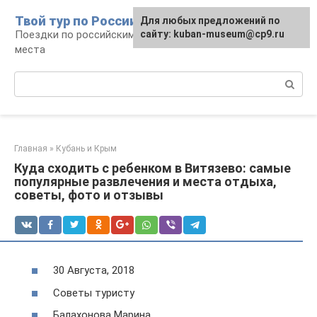
Перейти
Твой тур по России
Для любых предложений по
к
Поездки по российским городам, маршруты и
сайту: kuban-museum@cp9.ru
контенту
места
Поиск:
Главная
»
Кубань и Крым
Куда сходить с ребенком в Витязево: самые
популярные развлечения и места отдыха,
советы, фото и отзывы
30 Августа, 2018
Советы туристу
Балахонова Марина