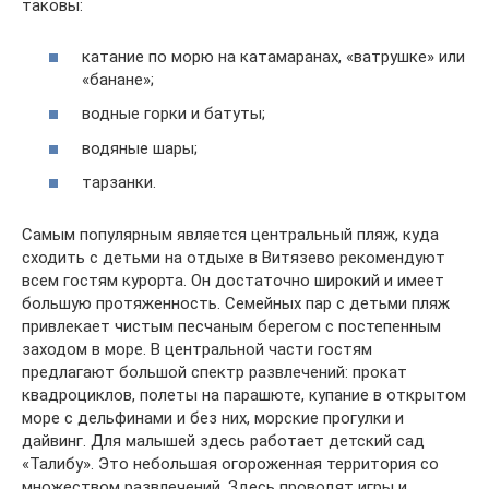
таковы:
катание по морю на катамаранах, «ватрушке» или
«банане»;
водные горки и батуты;
водяные шары;
тарзанки.
Самым популярным является центральный пляж, куда
сходить с детьми на отдыхе в Витязево рекомендуют
всем гостям курорта. Он достаточно широкий и имеет
большую протяженность. Семейных пар с детьми пляж
привлекает чистым песчаным берегом с постепенным
заходом в море. В центральной части гостям
предлагают большой спектр развлечений: прокат
квадроциклов, полеты на парашюте, купание в открытом
море с дельфинами и без них, морские прогулки и
дайвинг. Для малышей здесь работает детский сад
«Талибу». Это небольшая огороженная территория со
множеством развлечений. Здесь проводят игры и