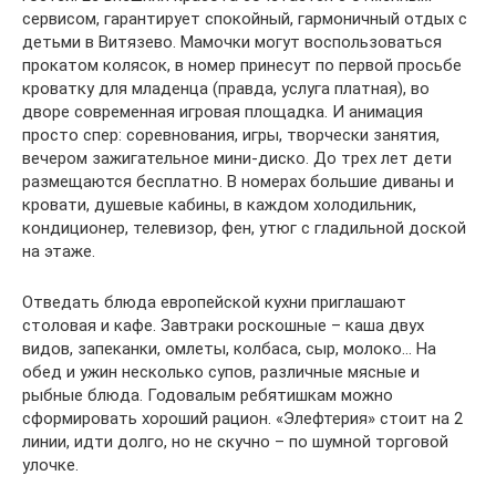
сервисом, гарантирует спокойный, гармоничный отдых с
детьми в Витязево. Мамочки могут воспользоваться
прокатом колясок, в номер принесут по первой просьбе
кроватку для младенца (правда, услуга платная), во
дворе современная игровая площадка. И анимация
просто спер: соревнования, игры, творчески занятия,
вечером зажигательное мини-диско. До трех лет дети
размещаются бесплатно. В номерах большие диваны и
кровати, душевые кабины, в каждом холодильник,
кондиционер, телевизор, фен, утюг с гладильной доской
на этаже.
Отведать блюда европейской кухни приглашают
столовая и кафе. Завтраки роскошные – каша двух
видов, запеканки, омлеты, колбаса, сыр, молоко… На
обед и ужин несколько супов, различные мясные и
рыбные блюда. Годовалым ребятишкам можно
сформировать хороший рацион. «Элефтерия» стоит на 2
линии, идти долго, но не скучно – по шумной торговой
улочке.