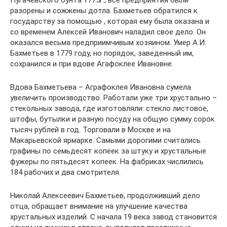
Пугачевского бунта 1775г., все предприятия были
разорены и сожжены дотла. Бахметьев обратился к
государству за помощью , которая ему была оказана и
со временем Алексей Иванович наладил свое дело. Он
оказался весьма предприимчивым хозяином. Умер А.И.
Бахметьев в 1779 году, но порядок, заведенный им,
сохранился и при вдове Агафоклее Ивановне.
Вдова Бахметьева – Аграфоклея Ивановна сумела
увеличить производство. Работали уже три хрустально –
стекольных завода, где изготовляли: стекло листовое,
штофы, бутылки и разную посуду на общую сумму сорок
тысяч рублей в год. Торговали в Москве и на
Макарьевской ярмарке. Самыми дорогими считались
графины по семьдесят копеек за штуку и хрустальные
фужеры по пятьдесят копеек. На фабриках числились
184 рабочих и два смотрителя.
Николай Алексеевич Бахметьев, продолживший дело
отца, обращает внимание на улучшение качества
хрустальных изделий. С начала 19 века завод становится