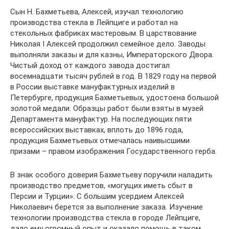
Сын Н. Бахметьева, Алексей, изучал технологию
производства стекла в Лейпциге и работал на
стекольных фабриках мастеровым. В царствование
Николая I Алексей продолжил семейное дело. Заводы
выполняли заказы и для казны, Императорского Двора.
Чистый доход от каждого завода достигал
восемнадцати тысяч рублей в год. В 1829 году на первой
в России выставке мануфактурных изделий в
Петербурге, продукция Бахметьевых, удостоена большой
золотой медали. Образцы работ были взяты в музей
Департамента мануфактур. На последующих пяти
всероссийских выставках, вплоть до 1896 года,
продукция Бахметьевых отмечалась наивысшими
призами – правом изображения Государственного герба.
В знак особого доверия Бахметьеву поручили наладить
производство предметов, «могущих иметь сбыт в
Персии и Турции». С большим усердием Алексей
Николаевич берется за выполнение заказа. Изучение
технологии производства стекла в городе Лейпциге,
дало ему огромный опыт и оказало помощь в таком