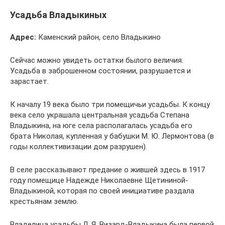
Усадьба Владыкиных
Адрес:
Каменский район, село Владыкино
Сейчас можно увидеть остатки былого величия.
Усадьба в заброшенном состоянии, разрушается и
зарастает.
К началу 19 века было три помещичьи усадьбы. К концу
века село украшала центральная усадьба Степана
Владыкина, на юге села располагалась усадьба его
брата Николая, купленная у бабушки М. Ю. Лермонтова (в
годы коллективизации дом разрушен).
В селе рассказывают предание о жившей здесь в 1917
году помещице Надежде Николаевне Щетининой-
Владыкиной, которая по своей инициативе раздала
крестьянам землю.
Владелица усадьбы Л. Я. Визард-Владыкина была первой