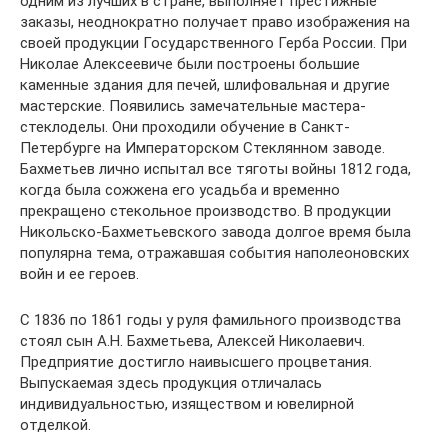
одним из лучших в стране, выполняет престижные
заказы, неоднократно получает право изображения на
своей продукции Государственного Герба России. При
Николае Алексеевиче были построены большие
каменные здания для печей, шлифовальная и другие
мастерские. Появились замечательные мастера-
стеклоделы. Они проходили обучение в Санкт-
Петербурге на Императорском Стеклянном заводе.
Бахметьев лично испытал все тяготы войны 1812 года,
когда была сожжена его усадьба и временно
прекращено стекольное производство. В продукции
Никольско-Бахметьевского завода долгое время была
популярна тема, отражавшая события наполеоновских
войн и ее героев.
С 1836 по 1861 годы у руля фамильного производства
стоял сын А.Н. Бахметьева, Алексей Николаевич.
Предприятие достигло наивысшего процветания.
Выпускаемая здесь продукция отличалась
индивидуальностью, изяществом и ювелирной
отделкой.