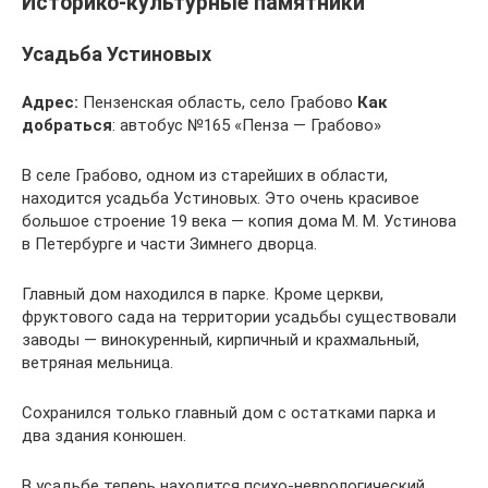
Историко-культурные памятники
Усадьба Устиновых
Адрес:
Пензенская область, село Грабово
Как
добраться
: автобус №165 «Пенза — Грабово»
В селе Грабово, одном из старейших в области,
находится усадьба Устиновых. Это очень красивое
большое строение 19 века — копия дома М. М. Устинова
в Петербурге и части Зимнего дворца.
Главный дом находился в парке. Кроме церкви,
фруктового сада на территории усадьбы существовали
заводы — винокуренный, кирпичный и крахмальный,
ветряная мельница.
Сохранился только главный дом с остатками парка и
два здания конюшен.
В усадьбе теперь находится психо-неврологический