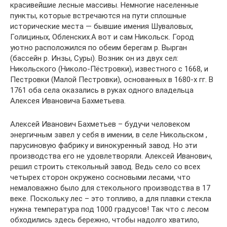
красивейшие лесные массивы. Немногие населенные
пункты, которые встречаются на пути сплошные
исторические места — бывшие имения Шуваловых,
Голициных, Обленских.А вот и сам Никольск. Город
уютно расположился по обеим берегам р. Вырган
(бассейн р. Инзы, Суры). Возник он из двух сел:
Никольского (Николо-Пёстровки), известного с 1668, и
Пестровки (Малой Пестровки), основанных в 1680-х гг. В
1761 оба села оказались в руках одного владельца
Алексея Ивановича Бахметьева.
Алексей Иванович Бахметьев – будучи человеком
энергичным завел у себя в имении, в селе Никольском ,
парусиновую фабрику и винокуренный завод. Но эти
производства его не удовлетворяли. Алексей Иванович,
решил строить стекольный завод. Ведь село со всех
четырех сторон окружено сосновыми лесами, что
немаловажно было для стекольного производства в 17
веке. Поскольку лес – это топливо, а для плавки стекла
нужна температура под 1000 градусов! Так что с лесом
обходились здесь бережно, чтобы надолго хватило,