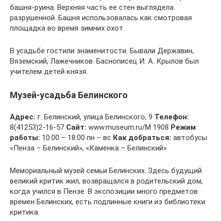
башня-руина. Верхняя часть ее стен выглядела
разрушенной. Башня использовалась как смотровая
площадка во время зимних охот.
В усадьбе гостили знаменитости. Бывали Державин,
Вяземский, Лажечников. Баснописец И. А. Крылов был
учителем детей князя.
Музей-усадьба Белинского
Адрес:
г. Белинский, улица Белинского, 9
Телефон:
8(41253)2-16-57
Сайт:
www.museum.ru/M 1908
Режим
работы:
10:00 – 18:00 пн – вс
Как добраться:
автобусы
«Пенза – Белинский», «Каменка – Белинский»
Мемориальный музей семьи Белинских. Здесь будущий
великий критик жил, возвращался в родительский дом,
когда учился в Пензе. В экспозиции много предметов
времен Белинских, есть подлинные книги из библиотеки
критика.