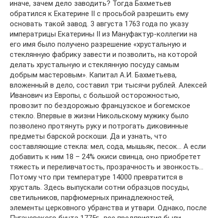
иначе, зачем дело заводить? Тогда Бахметьев
обратился к Екатерине II с просьбой разрешить ему
основать такой завод. 3 августа 1763 года по указу
императрицы Екатерины II из Мануфактур-коллегии на
его имя было получено разрешение «хрустальную и
стеклянную фабрику завести и позволить, на которой
делать хрустальную и стеклянную посуду самым
добрым мастеровым». Капитал А.И. Бахметьева,
вложенный в дело, составил три тысячи рублей. Алексей
Иванович из Европы, с большой осторожностью,
провозит по бездорожью французское и богемское
стекло. Впервые в жизни Никольскому мужику было
позволено протянуть руку и потрогать диковинные
предметы барской роскоши. Да и узнать, что
составляющие стекла: мел, сода, мышьяк, песок… А если
добавить к ним 18 – 24% окиси свинца, оно приобретет
тяжесть и переливчатость, прозрачность и звонкость…
Потому что при температуре 14000 превратится в
хрусталь. Здесь выпускали сотни образцов посуды,
светильников, парфюмерных принадлежностей,
элементы церковного убранства и утвари. Однако, после