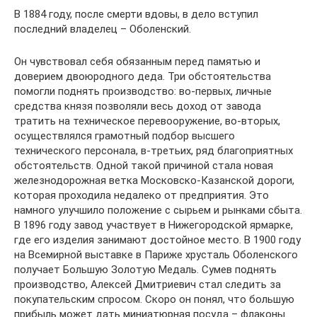
В 1884 году, после смерти вдовы, в дело вступил
последний владелец – Оболенский.
Он чувствовал себя обязанным перед памятью и
доверием двоюродного деда. Три обстоятельства
помогли поднять производство: во-первых, личные
средства князя позволяли весь доход от завода
тратить на техническое перевооружение, во-вторых,
осуществлялся грамотный подбор высшего
технического персонала, в-третьих, ряд благоприятных
обстоятельств. Одной такой причиной стала новая
железнодорожная ветка Московско-Казанской дороги,
которая проходила недалеко от предприятия. Это
намного улучшило положение с сырьем и рынками сбыта.
В 1896 году завод участвует в Нижегородской ярмарке,
где его изделия занимают достойное место. В 1900 году
на Всемирной выставке в Париже хрусталь Оболенского
получает Большую Золотую Медаль. Сумев поднять
производство, Алексей Дмитриевич стал следить за
покупательским спросом. Скоро он понял, что большую
прибыль может дать миниатюрная посуда – флаконы