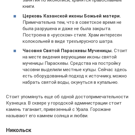
занятия по иконописи, хранятся православные
книги.
Церковь Казанской иконы Божьей матери.
Примечательна тем, что в советское время не
была разрушена и даже не была закрыта.
Построена в «русском» стиле. Храм интересен
колокольней в виде трехъярусного шатра.
Часовня Святой Параскевы Мученицы.
Стоит
на месте видения верующими иконы святой
мученицы Параскевы. Средства на постройку
часовни выделили местные купцы. Сейчас здесь
есть оборудованный подход к источнику, можно
набрать святой воды, окунуться в купальню.
Стоит упомянуть еще об одной достопримечательности
Кузнецка. В сквере у городской администрации стоит
камень таганаит, привезенный с Урала. Горожане
называют его камнем солнца и любви.
Никольск