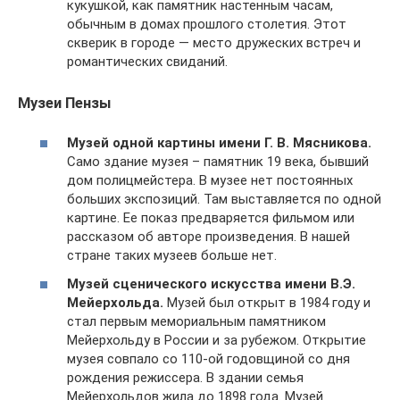
кукушкой, как памятник настенным часам,
обычным в домах прошлого столетия. Этот
скверик в городе — место дружеских встреч и
романтических свиданий.
Музеи Пензы
Музей одной картины имени Г. В. Мясникова.
Само здание музея – памятник 19 века, бывший
дом полицмейстера. В музее нет постоянных
больших экспозиций. Там выставляется по одной
картине. Ее показ предваряется фильмом или
рассказом об авторе произведения. В нашей
стране таких музеев больше нет.
Музей сценического искусства имени В.Э.
Мейерхольда.
Музей был открыт в 1984 году и
стал первым мемориальным памятником
Мейерхольду в России и за рубежом. Открытие
музея совпало со 110-ой годовщиной со дня
рождения режиссера. В здании семья
Мейерхольдов жила до 1898 года. Музей