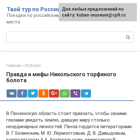
Перейти
Твой тур по России
Для любых предложений по
к
Поездки по российским городам, маршруты и
сайту: kuban-museum@cp9.ru
контенту
места
Поиск:
Главная
»
По Волге
Правда и мифы Никольского торфяного
болота
В Пензенскую область стоит приехать, чтобы своими
глазами увидеть землю, давшую миру столько
неординарных личностей. Пенза гордится литераторами
В. Г. Белинским, М. Ю. Лермонтовым, Д. В. Давыдовым,
композитором А.А. Архангельским, режиссером В.