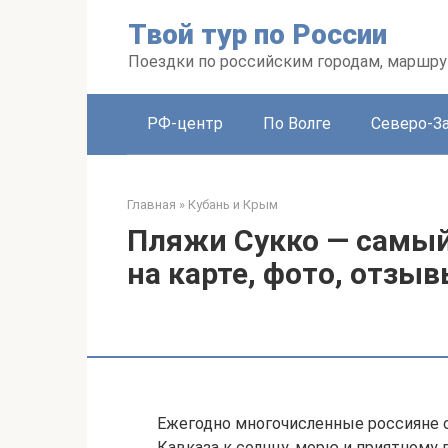
Перейти
Твой тур по России
к
контенту
Поездки по российским городам, маршру
РФ-центр
По Волге
Северо-З
Главная
»
Кубань и Крым
Пляжи Сукко — самый
на карте, фото, отзы
Ежегодно многочисленные россияне 
Кавказа к солнцу, морю и приятном