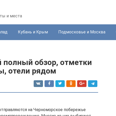
ты и места
апад
Кубань и Крым
Подмосковье и Москва
 полный обзор, отметки
вы, отели рядом
отправляются на Черноморское побережье
у времяпровождению. Многие из них выбирают