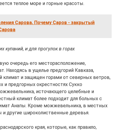
еется теплое море и горные красоты.
ления Сарова. Почему Саров - закрытый
Сарова
х купаний, и для прогулок в горах
вую очередь его месторасположение,
т. Находясь в ущелье предгорий Кавказа,
 климат и защищен горами от северных ветров,
ых и предгорных окрестностях Сукко
можжевельника, источающего целебные и
стный климат более подходит для больных с
лимат Анапы. Кроме можжевельника, в местных
ны и другие широколиственные деревья.
аснодарского края, которые, как правило,