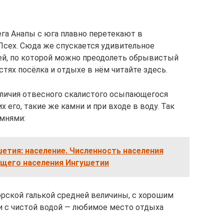
ега Анапы с юга плавно перетекают в
Псех. Сюда же спускается удивительное
ей, по которой можно преодолеть обрывистый
тях посёлка и отдыхе в нём читайте здесь.
аличия отвесного скалистого осыпающегося
 его, такие же камни и при входе в воду. Так
мнями:
етия: население. Численность населения
ущего населения Ингушетии
рской галькой средней величины, с хорошим
и с чистой водой — любимое место отдыха