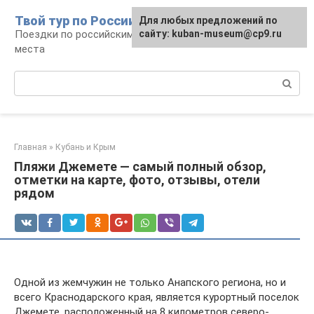
Перейти
Твой тур по России
Для любых предложений по
к
Поездки по российским городам, маршруты и
сайту: kuban-museum@cp9.ru
контенту
места
Поиск:
Главная
»
Кубань и Крым
Пляжи Джемете — самый полный обзор,
отметки на карте, фото, отзывы, отели
рядом
Одной из жемчужин не только Анапского региона, но и
всего Краснодарского края, является курортный поселок
Джемете, расположенный на 8 километров северо-