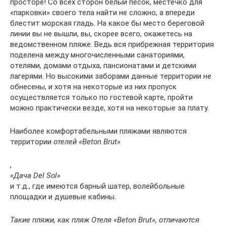
просторе! Со всех сторон белый песок, местечко для
«парковки» своего тела найти не сложно, а впереди
блестит морская гладь. На какое бы место береговой
линии вы не вышли, вы, скорее всего, окажетесь на
ведомственном пляже. Ведь вся прибрежная территория
поделена между многочисленными санаториями,
отелями, домами отдыха, пансионатами и детскими
лагерями. Но высокими заборами данные территории не
обнесены, и хотя на некоторые из них пропуск
осуществляется только по гостевой карте, пройти
можно практически везде, хотя на некоторые за плату.
Наиболее комфортабельными пляжами являются
территории
отелей «Beton Brut»
,
«Дача Del Sol»
и т.д., где имеются барный шатер, волейбольные
площадки и душевые кабины.
Такие пляжи, как пляж Отеля «Beton Brut», отличаются