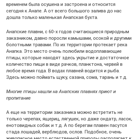
временем была осушена и застроена и относится
сегодня к Анапе. А от всего большого залива до нас
дошла только маленькая Анапская бухта.
Анапские плавни, с 60-х годов считающиеся природным
заказником, давно поросли камышами, осокой и другими
болотными травами. По их территории протекает река
Анапка. Это место очень полюбили водоплавающие
птицы, которые находят здесь укрытие и достаточное
количество пищи в виде рачков, планктона, червей в
любое время года. В водах плавней водится и рыба.
Здесь можно поймать щуку, сазана, сома, тарань и т.д.
Многие птицы нашли на Анапских плавнях приют и
пропитание
А еще на территории заказника можно встретить не
только черепах, ящериц, лягушек, но даже ондатр, ласок,
енотовидных собак и т.д. А по берегам плавен пасутся
стада лошадей, верблюдов, ослов. Подобное, очень
живописное место естественной природы располагает к