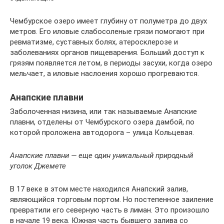
Чембурское озеро имеет глубину от полуметра до двух
метров. Его иловые слабосоленые грязи помогают при
ревматизме, суставных болях, атеросклерозе и
заболеваниях органов пищеварения. Больший доступ к
грязям появляется летом, в периоды засухи, когда озеро
мельчает, а иловые наслоения хорошо прогреваются.
Анапские плавни
Заболоченная низина, или так называемые Анапские
плавни, отделены от Чембурского озера дамбой, по
которой проложена автодорога – улица Кольцевая.
Анапские плавни — еще один уникальный природный
уголок Джемете
В 17 веке в этом месте находился Анапский залив,
являющийся торговым портом. Но постепенное заиление
превратили его северную часть в лиман. Это произошло
в начале 19 века. Южная часть бывшего залива со