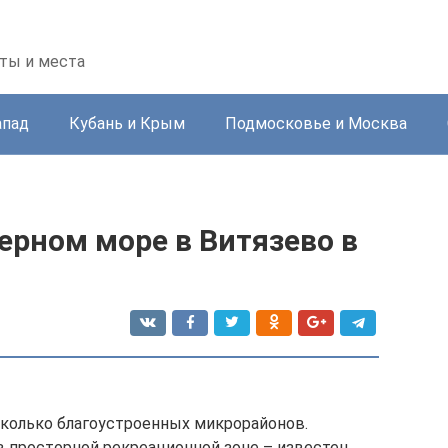
ты и места
апад
Кубань и Крым
Подмосковье и Москва
ерном море в Витязево в
есколько благоустроенных микрорайонов.
 просторной рекреационной зоне – известен