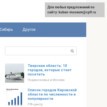
Для любых предложений по
сайту: kuban-museum@cp9.ru
Сибирь
Другое
Поиск:
Тверская область: 10
городов, которые стоит
посетить
Подмосковье и Москва
Список городов Кировской
области по численности и
популярности
РФ-центр