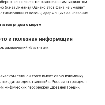
набережная не является классическим вариантом
рю (из-за
лимана
). Однако этот факт не умаляет
2 стилизованных колонн, «держащих» ее название.
тязево рядом с морем
ото и полезная информация
рк развлечений «Византия».
реческом селе, он тоже имеет свою изюминку.
сь находится единственный в России аттракцион
м мифических персонажей Древней Греции,
.