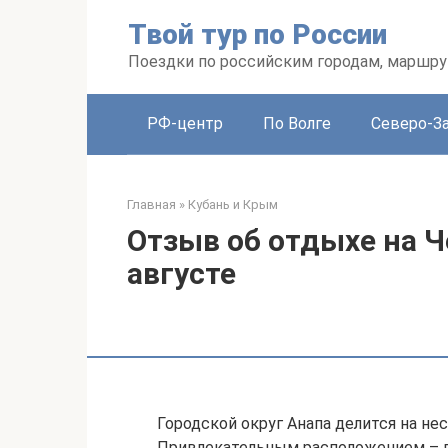
Перейти
Твой тур по России
к
контенту
Поездки по российским городам, маршру
РФ-центр
По Волге
Северо-З
Главная
»
Кубань и Крым
Отзыв об отдыхе на Ч
августе
Городской округ Анапа делится на н
Привлекательным расположением – в