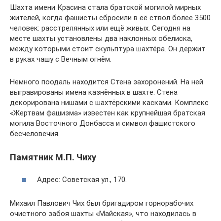
Шахта имени Красина стала братской могилой мирных
жителей, когда фашисты сбросили в её ствол более 3500
человек: расстрелянных или ещё живых. Сегодня на
месте шахты установлены два наклонных обелиска,
между которыми стоит скульптура шахтёра. Он держит
в руках чашу с Вечным огнём.
Немного поодаль находится Стена захоронений. На ней
выгравированы имена казнённых в шахте. Стена
декорирована нишами с шахтёрскими касками. Комплекс
«Жертвам фашизма» известен как крупнейшая братская
могила Восточного Донбасса и символ фашистского
бесчеловечия.
Памятник М.П. Чиху
Адрес: Советская ул., 170.
Михаил Павлович Чих был бригадиром горнорабочих
очистного забоя шахты «Майская», что находилась в