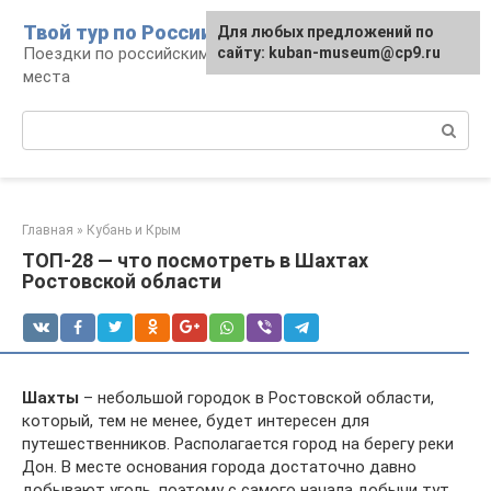
Перейти
Твой тур по России
Для любых предложений по
к
Поездки по российским городам, маршруты и
сайту: kuban-museum@cp9.ru
контенту
места
Поиск:
Главная
»
Кубань и Крым
ТОП-28 — что посмотреть в Шахтах
Ростовской области
Шахты
– небольшой городок в Ростовской области,
который, тем не менее, будет интересен для
путешественников. Располагается город на берегу реки
Дон. В месте основания города достаточно давно
добывают уголь, поэтому с самого начала добычи тут