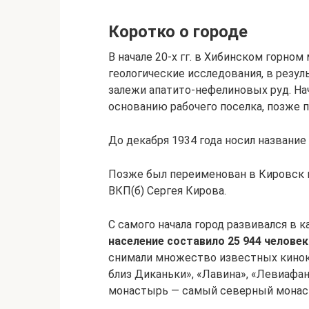
Коротко о городе
В начале 20-х гг. в Хибинском горно
геологические исследования, в резу
залежи апатито-нефелиновых руд. Нач
основанию рабочего поселка, позже п
До декабря 1934 года носил название
Позже был переименован в Кировск 
ВКП(б) Сергея Кирова.
С самого начала город развивался в 
население составило 25 944 человек
снимали множество известных кинока
близ Диканьки», «Лавина», «Левиафа
монастырь — самый северный монас