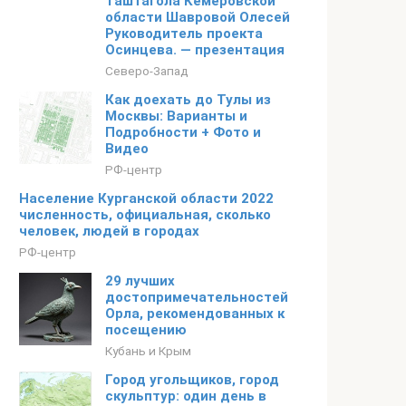
Таштагола Кемеровской
области Шавровой Олесей
Руководитель проекта
Осинцева. — презентация
Северо-Запад
Как доехать до Тулы из
Москвы: Варианты и
Подробности + Фото и
Видео
РФ-центр
Население Курганской области 2022
численность, официальная, сколько
человек, людей в городах
РФ-центр
29 лучших
достопримечательностей
Орла, рекомендованных к
посещению
Кубань и Крым
Город угольщиков, город
скульптур: один день в