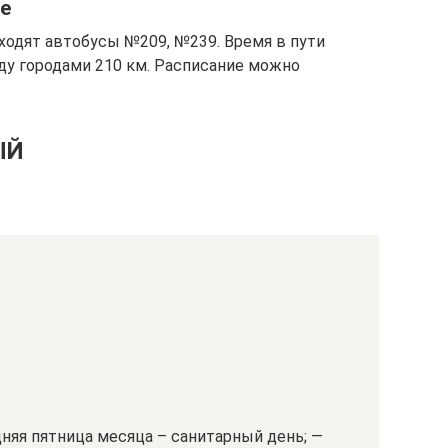
е
одят автобусы №209, №239. Время в пути
ежду городами 210 км. Расписание можно
ЫЙ
следняя пятница месяца – санитарный день; —