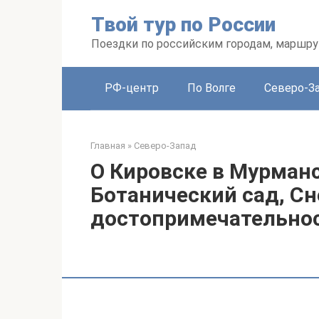
Перейти
Твой тур по России
к
контенту
Поездки по российским городам, маршру
РФ-центр
По Волге
Северо-З
Главная
»
Северо-Запад
О Кировске в Мурманс
Ботанический сад, Сн
достопримечательнос