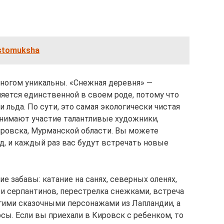
stomuksha
ногом уникальны. «Снежная деревня» —
ляется единственной в своем роде, потому что
и льда. По сути, это самая экологически чистая
инимают участие талантливые художники,
ировска, Мурманской области. Вы можете
д, и каждый раз вас будут встречать новые
е забавы: катание на санях, северных оленях,
 и серпантинов, перестрелка снежками, встреча
гими сказочными персонажами из Лапландии, а
сы. Если вы приехали в Кировск с ребенком, то