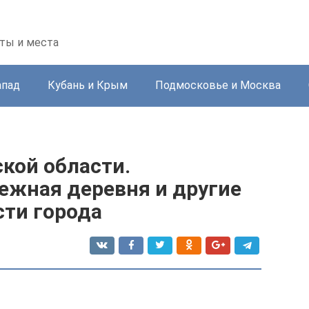
ты и места
апад
Кубань и Крым
Подмосковье и Москва
кой области.
ежная деревня и другие
ти города