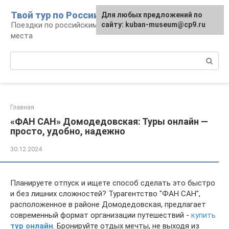
Перейти
Твой тур по России
Для любых предложений по
к
Поездки по российским городам, маршруты и
сайту: kuban-museum@cp9.ru
контенту
места
Поиск:
Главная
«ФАН САН» Домодедовская: Туры онлайн —
просто, удобно, надежно
30.12.2024
Планируете отпуск и ищете способ сделать это быстро
и без лишних сложностей? Турагентство "ФАН САН",
расположенное в районе Домодедовская, предлагает
современный формат организации путешествий -
купить
тур онлайн
. Бронируйте отдых мечты, не выходя из